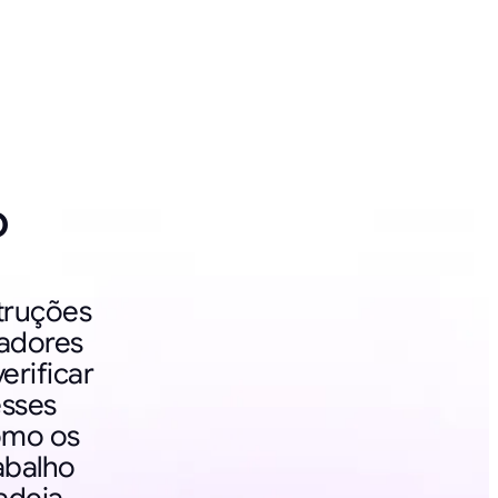
o
truções
adores
erificar
esses
omo os
abalho