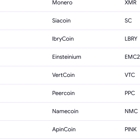
Monero
XMR
Siacoin
SC
lbryCoin
LBRY
Einsteinium
EMC2
VertCoin
VTC
Peercoin
PPC
Namecoin
NMC
ApinCoin
PINK