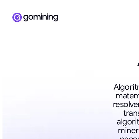
Algori
matem
resolve
tran
algor
miner