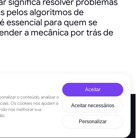
r significa resolver problemas
s pelos algoritmos de
é essencial para quem se
ender a mecânica por trás de
Aceitar
onalizar o conteúdo, analisar o
ociais. Os cookies nos ajudam a
Aceitar necessários
indo-nos melhorar sua
ão.
Personalizar
GoMining (BVI) Limited, Trinity Chambers, PO Box 4301, Road Town,
Tortola, Ilhas Virgens Britânicas, Número da Empresa nas Ilhas Virgens
Britânicas: 2110978