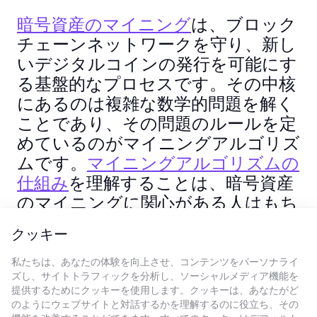
暗号資産のマイニング
は、ブロック
チェーンネットワークを守り、新し
いデジタルコインの発行を可能にす
る基盤的なプロセスです。その中核
にあるのは複雑な数学的問題を解く
ことであり、その問題のルールを定
めているのがマイニングアルゴリズ
ムです。
マイニングアルゴリズムの
仕組み
を理解することは、暗号資産
のマイニングに関心がある人はもち
ろん、BitcoinやEthereumといった
クッキー
人気コインの仕組みを知りたい人に
とっても欠かせません。
私たちは、あなたの体験を向上させ、コンテンツをパーソナライ
ズし、サイトトラフィックを分析し、ソーシャルメディア機能を
提供するためにクッキーを使用します。クッキーは、あなたがど
のようにウェブサイトと対話するかを理解するのに役立ち、その
もっと読む