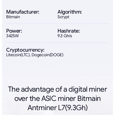
Manufacturer:
Algorithm:
Bitmain
Scrypt
Power:
Hashrate:
3425W
9.3 Gh/s
Cryptocurrency:
Litecoin(LTC), Dogecoin(DOGE)
The advantage of a digital miner
over the ASIC miner Bitmain
Antminer L7(9.3Gh)