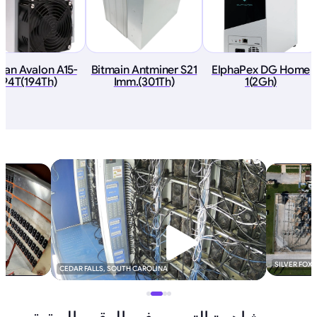
an Avalon A15-
Bitmain Antminer S21
ElphaPex DG Home
194T(194Th)
Imm.(301Th)
1(2Gh)
SILVER FOX
CEDAR FALLS, SOUTH CAROLINA