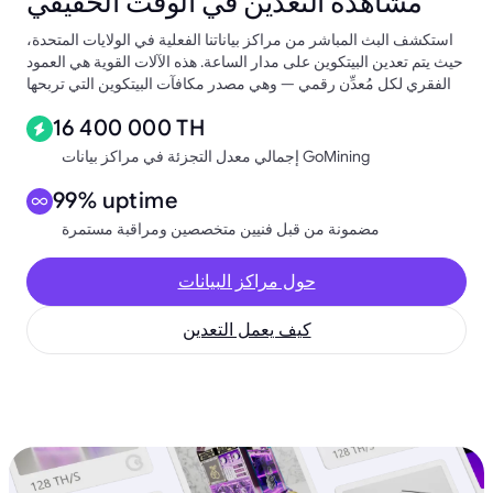
مشاهدة التعدين في الوقت الحقيقي
استكشف البث المباشر من مراكز بياناتنا الفعلية في الولايات المتحدة،
حيث يتم تعدين البيتكوين على مدار الساعة. هذه الآلات القوية هي العمود
الفقري لكل مُعدِّن رقمي — وهي مصدر مكافآت البيتكوين التي تربحها
16 400 000 TH
إجمالي معدل التجزئة في مراكز بيانات GoMining
99% uptime
مضمونة من قبل فنيين متخصصين ومراقبة مستمرة
حول مراكز البيانات
كيف يعمل التعدين