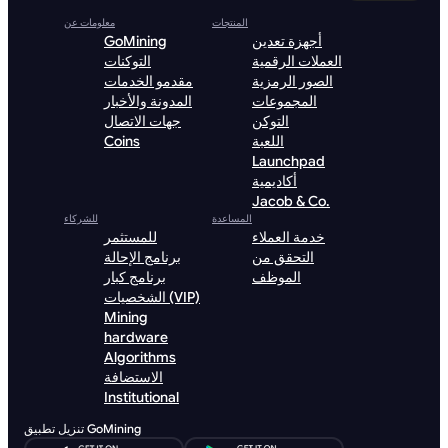
المنتجات
معلومات عن
أجهزة تعدين
GoMining
العملات الرقمية
التوكنات
الصور الرمزية
مقدمو الخدمات
المجموعات
المدونة والأخبار
التوكن
جهات الاتصال
اللعبة
Coins
Launchpad
أكاديمية
Jacob & Co.
المساعدة
للشركاء
خدمة العملاء
للمستثمر
التحقق من
برنامج الإحالة
الموظف
برنامج كبار
الشخصيات (VIP)
Mining
hardware
Algorithms
الاستضافة
Institutional
تنزيل تطبيق GoMining