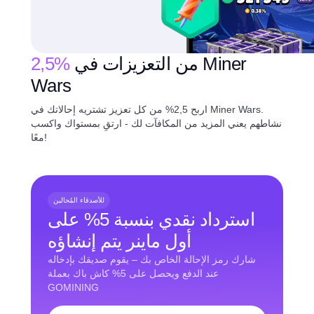
من التعزيزات في Miner
2,5%
Wars
اربح 2,5% من كل تعزيز تشتريه إحالاتك في Miner Wars.
نشاطهم يعني المزيد من المكافآت لك - ارتقِ بمستواك واكسب
معًا!
للأصدقاء المُحالين
استرداد نقدي بنسبة 5% على
أول ماينر يتم إنشاؤه
شارك رمز الإحالة الخاص بك – يقوم صديقك بإدخاله
عند الدفع ويحصل على 5% كاش باك بعملة
GOMINING