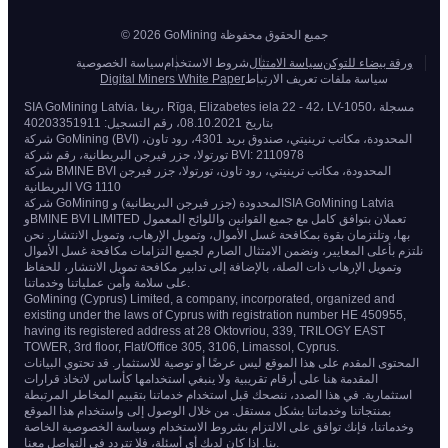
© 2026 GoMining جميع الحقوق محفوظة
ورقة بيضاء للتوكن
سياسة الامتثال
شروط الاستخدام
سياسة الخصوصية
سياسة ملفات تعريف الارتباط
Digital Miners White Paper
SIA GoMining Latvia، ريغا، Rīga, Elizabetes iela 22 - 42، LV-1050، مسجلة
بتاريخ 08.10.2021، رقم التسجيل: 40203351911
شركة GoMining (BVI) المحدودة، مكاتب ترينيتي، صندوق بريد 4301، رود تاون،
تورتولا، جزر فيرجن البريطانية، رقم شركة BVI: 2110978
شركة BMINE BVI المحدودة، مكاتب ترينيتي، رود تاون، تورتولا، جزر فيرجن
البريطانية VG 1110
شركة GoMining المحدودة (جزر فيرجن البريطانية) وSIA GoMining Latvia
وBMINE BVI LIMITED تعملان بتوافق كامل مع جميع القوانين واللوائح المعمول
بها، وتلتزمان بقوة بمكافحة غسل الأموال، وتمويل الإرهاب، وتمويل الانتشار. نحن
نلتزم بأعلى المعايير، ونضمن الامتثال الصارم لجميع التزامات مكافحة غسل الأموال
وتمويل الإرهاب ذات الصلة، بالإضافة إلى تدابير مكافحة تمويل الانتشار، للحفاظ
على سلامة وأمن عملياتنا وخدماتنا.
GoMining (Cyprus) Limited, a company, incorporated, organized and
existing under the laws of Cyprus with registration number HE 450955,
having its registered address at 28 Oktovriou, 339, TRILOGY EAST
TOWER, 3rd floor, Flat/Office 305, 3106, Limassol, Cyprus.
المحتوى المقدم على هذا الموقع ليس عرضًا أو توصية للاستثمار. قد تحتوي البيانات
المقدمة هنا على أرقام تقريبية ولا ينبغي استخدامها كأساس لاتخاذ قرارات
استثمارية. في هذا الصدد، ننصحك قبل استخدام خدماتنا بتقييم المخاطر المرتبطة
بمنتجاتنا وخدماتنا بشكل مستقل. من خلال الوصول إلى واستخدام هذا الموقع
وخدماتنا، فإنك توافق على الالتزام بشروط الاستخدام وسياسة الخصوصية الخاصة
بنا. إذا كان لديك أي أسئلة، فلا تتردد في التواصل معنا.