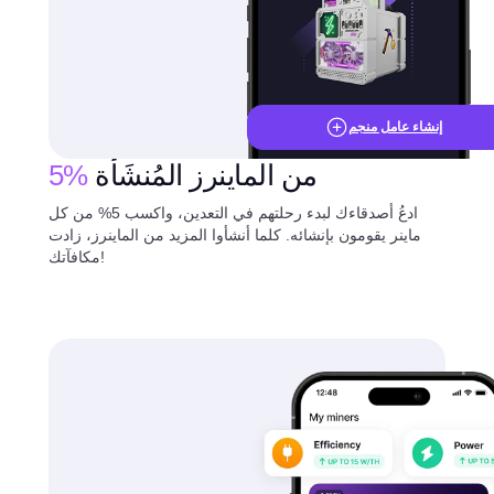
إنشاء عامل منجم
من الماينرز المُنشَأة
5%
ادعُ أصدقاءك لبدء رحلتهم في التعدين، واكسب 5% من كل
ماينر يقومون بإنشائه. كلما أنشأوا المزيد من الماينرز، زادت
مكافآتك!