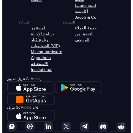
Launchpad
أكاديمية
Jacob & Co.
المساعدة
للشركاء
خدمة العملاء
للمستثمر
التحقق من
برنامج الإحالة
الموظف
برنامج كبار
الشخصيات (VIP)
Mining hardware
Algorithms
الاستضافة
Institutional
تنزيل تطبيق GoMining
تنزيل GoMining Lite