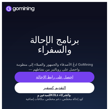
برنامج الإحالة
والسفراء
ادعُ الأصدقاء والجمهور والعملاء إلى منظومة GoMining
— واحصل على رويالتيز من نشاطهم.
احصل على رابط الإحالة
التقديم كسفير
·
للمبدعين وKOLs والشركاء
كود إحالة مخصَّص، دعم مخصَّص، مكافآت إضافية