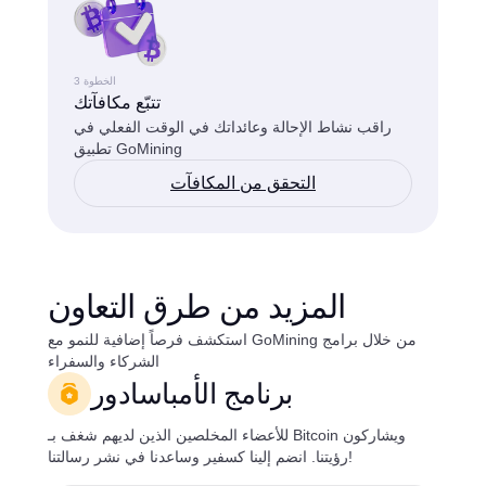
الخطوة 3
تتبّع مكافآتك
راقب نشاط الإحالة وعائداتك في الوقت الفعلي في
تطبيق GoMining
التحقق من المكافآت
المزيد من طرق التعاون
استكشف فرصاً إضافية للنمو مع GoMining من خلال برامج
الشركاء والسفراء
برنامج الأمباسادور
للأعضاء المخلصين الذين لديهم شغف بـ Bitcoin ويشاركون
رؤيتنا. انضم إلينا كسفير وساعدنا في نشر رسالتنا!