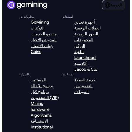
العربية
المنتجات
معلومات عن
أجهزة تعدين
GoMining
العملات الرقمية
التوكنات
الصور الرمزية
مقدمو الخدمات
المجموعات
المدونة والأخبار
التوكن
جهات الاتصال
اللعبة
Coins
Launchpad
أكاديمية
Jacob & Co.
المساعدة
للشركاء
خدمة العملاء
للمستثمر
التحقق من
برنامج الإحالة
الموظف
برنامج كبار
الشخصيات (VIP)
Mining
hardware
Algorithms
الاستضافة
Institutional