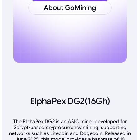
About GoMining
ElphaPex DG2(16Gh)
The ElphaPex DG2 is an ASIC miner developed for
Scrypt-based cryptocurrency mining, supporting
networks such as Litecoin and Dogecoin. Released in
June 2025, this model provides a hashrate of 16