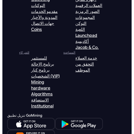
العملات الرقمية
التوكنات
الصور الرمزية
مقدمو الخدمات
المجموعات
المدونة والأخبار
التوكن
جهات الاتصال
اللعبة
Coins
Launchpad
أكاديمية
Jacob & Co.
المساعدة
للشركاء
خدمة العملاء
للمستثمر
التحقق من
برنامج الإحالة
الموظف
برنامج كبار
الشخصيات (VIP)
Mining
hardware
Algorithms
الاستضافة
Institutional
تنزيل تطبيق GoMining