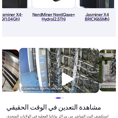
asminer X4-
NerdMiner NerdQaxe+
Jasminer X4
Q(1.04Gh)
Hydro(2.5Th)
BRICK(65Mh)
SILVER FOX
CEDAR FALLS, SOUTH CAROLINA
مشاهدة التعدين في الوقت الحقيقي
استكشف البث المباشر من مراكز بياناتنا الفعلية في الولايات المتحدة،