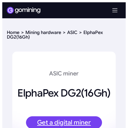
Home
Mining hardware
ASIC
ElphaPex
DG2(16Gh)
ASIC miner
ElphaPex DG2(16Gh)
Get a digital miner