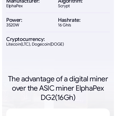
Manufacturer:
Algorithm:
ElphaPex
Scrypt
Power:
Hashrate:
3520W
16 Gh/s
Cryptocurrency:
Litecoin(LTC), Dogecoin(DOGE)
The advantage of a digital miner
over the ASIC miner ElphaPex
DG2(16Gh)