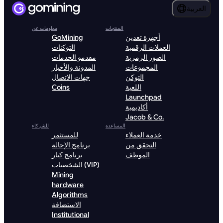
العربية
المنتجات
معلومات عن
أجهزة تعدين
GoMining
العملات الرقمية
التوكنات
الصور الرمزية
مقدمو الخدمات
المجموعات
المدونة والأخبار
التوكن
جهات الاتصال
اللعبة
Coins
Launchpad
أكاديمية
Jacob & Co.
المساعدة
للشركاء
خدمة العملاء
للمستثمر
التحقق من
برنامج الإحالة
الموظف
برنامج كبار
الشخصيات (VIP)
Mining
hardware
Algorithms
الاستضافة
Institutional