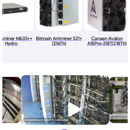
sminer M63S++
Bitmain Antminer S21+
Canaan Avalon
Hydro
(216Th)
A15Pro-218T(218Th)
SILVER FOX
CEDAR FALLS, SOUTH CAROLINA