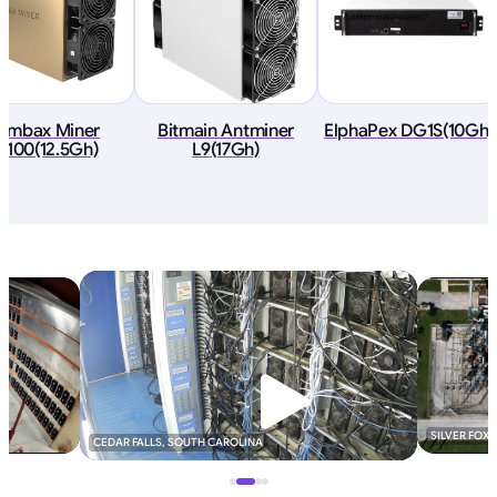
ombax Miner
Bitmain Antminer
ElphaPex DG1S(10Gh)
Z100(12.5Gh)
L9(17Gh)
SILVER FOX
CEDAR FALLS, SOUTH CAROLINA