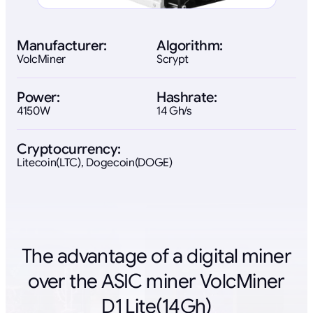
Manufacturer:
Algorithm:
VolcMiner
Scrypt
Power:
Hashrate:
4150W
14 Gh/s
Cryptocurrency:
Litecoin(LTC), Dogecoin(DOGE)
The advantage of a digital miner
over the ASIC miner VolcMiner
D1 Lite(14Gh)