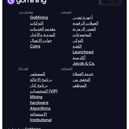
العربية
المنتجات
معلومات عن
أجهزة تعدين
GoMining
العملات الرقمية
التوكنات
الصور الرمزية
مقدمو الخدمات
المجموعات
المدونة والأخبار
التوكن
جهات الاتصال
اللعبة
Coins
Launchpad
أكاديمية
Jacob & Co.
المساعدة
للشركاء
خدمة العملاء
للمستثمر
التحقق من
برنامج الإحالة
الموظف
برنامج كبار
الشخصيات (VIP)
Mining
hardware
Algorithms
الاستضافة
Institutional
تنزيل تطبيق GoMining