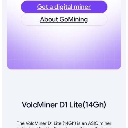
Get a digital miner
About GoMining
VolcMiner D1 Lite(14Gh)
The VolcMiner D1 Lite (14Gh) is an ASIC miner