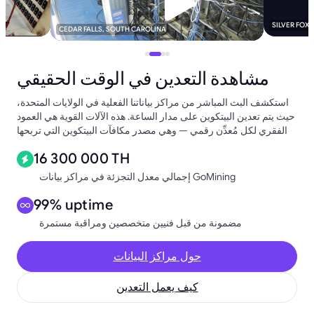
SILVER FOX
CEDAR FALLS, SOUTH CAROLINA
مشاهدة التعدين في الوقت الحقيقي
استكشف البث المباشر من مراكز بياناتنا الفعلية في الولايات المتحدة،
حيث يتم تعدين البيتكوين على مدار الساعة. هذه الآلات القوية هي العمود
الفقري لكل مُعدِّن رقمي — وهي مصدر مكافآت البيتكوين التي تربحها
16 300 000 TH
إجمالي معدل التجزئة في مراكز بيانات GoMining
99% uptime
مضمونة من قبل فنيين متخصصين ومراقبة مستمرة
حول مراكز البيانات
كيف يعمل التعدين