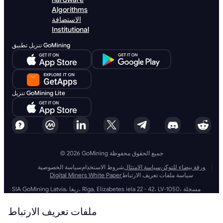
Algorithms
الاستضافة
Institutional
تنزيل تطبيق GoMining
تنزيل GoMining Lite
© 2026 GoMining جميع الحقوق محفوظة
ورقة بيضاء للتوكن
سياسة الامتثال
شروط الاستخدام
سياسة الخصوصية
سياسة ملفات تعريف الارتباط
Digital Miners White Paper
SIA GoMining Latvia، ريغا، Rīga, Elizabetes iela 22 - 42، LV-1050، مسجلة
بتاريخ 08.10.2021، رقم التسجيل: 40203351911
شركة GoMining (BVI) المحدودة، مكاتب ترينيتي، صندوق بريد 4301، رود تاون،
ملفات تعريف الارتباط
تورتولا، جزر فيرجن البريطانية، رقم شركة BVI: 2110978
شركة BMINE BVI المحدودة، مكاتب ترينيتي، رود تاون، تورتولا، جزر فيرجن