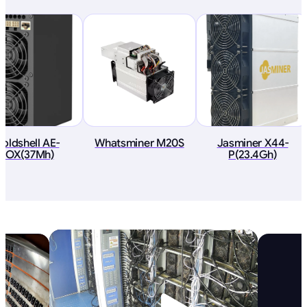
oldshell AE-
Whatsminer M20S
Jasminer X44-
BOX(37Mh)
P(23.4Gh)