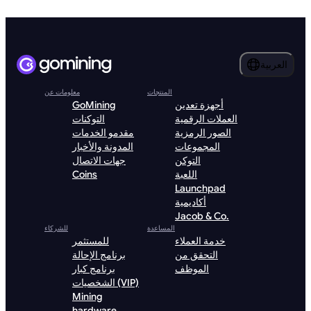
العربية
المنتجات
معلومات عن
أجهزة تعدين
GoMining
العملات الرقمية
التوكنات
الصور الرمزية
مقدمو الخدمات
المجموعات
المدونة والأخبار
التوكن
جهات الاتصال
اللعبة
Coins
Launchpad
أكاديمية
Jacob & Co.
المساعدة
للشركاء
خدمة العملاء
للمستثمر
التحقق من
برنامج الإحالة
الموظف
برنامج كبار
الشخصيات (VIP)
Mining
hardware