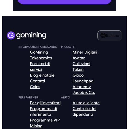
Italiano
INFORMAZIONI A RIGUARDO
PRODOTTI
GoMining
Miner Digitali
Tokenomics
Avatar
Fornitori di
Collezioni
servizi
Token
Blog e notizie
Gioco
Contatti
Launchpad
Coins
Academy
Jacob & Co.
PER I PARTNER
AIUTO
Per gli investitori
Aiuto al cliente
Programma di
Controllo dei
riferimento
dipendenti
Programma VIP
Mining