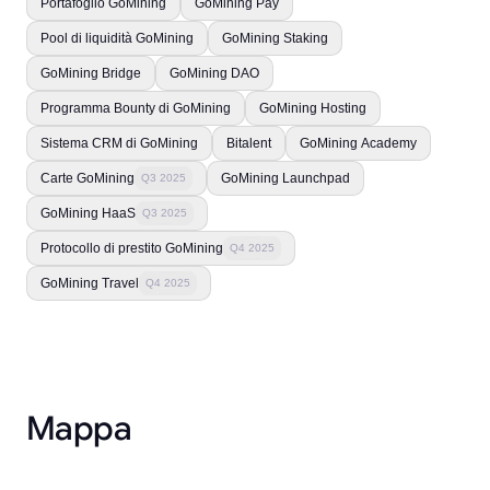
Portafoglio GoMining
GoMining Pay
Pool di liquidità GoMining
GoMining Staking
GoMining Bridge
GoMining DAO
Programma Bounty di GoMining
GoMining Hosting
Sistema CRM di GoMining
Bitalent
GoMining Academy
Carte GoMining
GoMining Launchpad
Q3 2025
GoMining HaaS
Q3 2025
Protocollo di prestito GoMining
Q4 2025
GoMining Travel
Q4 2025
Mappa