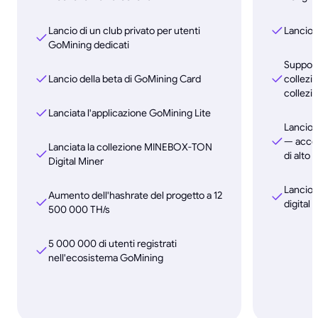
Lancio di un club privato per utenti
Lancio 
GoMining dedicati
Support
Lancio della beta di GoMining Card
collezio
collezio
Lanciata l'applicazione GoMining Lite
Lancio 
— acces
Lanciata la collezione MINEBOX-TON
di alto 
Digital Miner
Lancio 
Aumento dell'hashrate del progetto a 12
digital 
500 000 TH/s
5 000 000 di utenti registrati
nell'ecosistema GoMining