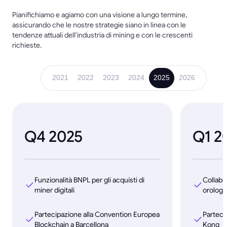
Pianifichiamo e agiamo con una visione a lungo termine,
assicurando che le nostre strategie siano in linea con le
tendenze attuali dell'industria di mining e con le crescenti
richieste.
2021
2022
2023
2024
2025
2026
Q4 2025
Q1 2
Funzionalità BNPL per gli acquisti di
Collabo
miner digitali
orologi 
Partecipazione alla Convention Europea
Parteci
Blockchain a Barcellona
Kong