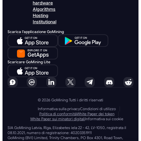
hardware
Algorithms
Hosting
Institutional
Scarica l'applicazione GoMining
Scaricare GoMining Lite
© 2026 GoMining Tutti i diritti riservati
Informativa sulla privacy
Condizioni di utilizzo
Politica di conformità
White Paper dei token
White Paper sui minatori digitali
Informativa sui cookie
SIA GoMining Latvia, Rīga, Elizabetes iela 22 - 42, LV-1050, registrata il
08.10.2021, numero di registrazione: 40203351911
GoMining (BVI) Limited, Trinity Chambers, PO Box 4301, Road Town,