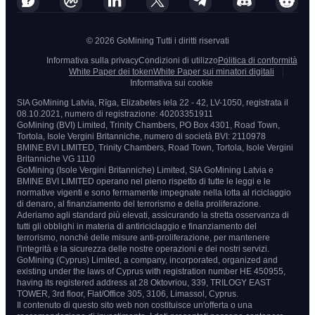
© 2026 GoMining Tutti i diritti riservati
Informativa sulla privacy
Condizioni di utilizzo
Politica di conformità
White Paper dei token
White Paper sui minatori digitali
Informativa sui cookie
SIA GoMining Latvia, Rīga, Elizabetes iela 22 - 42, LV-1050, registrata il
08.10.2021, numero di registrazione: 40203351911
GoMining (BVI) Limited, Trinity Chambers, PO Box 4301, Road Town,
Tortola, Isole Vergini Britanniche, numero di società BVI: 2110978
BMINE BVI LIMITED, Trinity Chambers, Road Town, Tortola, Isole Vergini
Britanniche VG 1110
GoMining (Isole Vergini Britanniche) Limited, SIA GoMining Latvia e
BMINE BVI LIMITED operano nel pieno rispetto di tutte le leggi e le
normative vigenti e sono fermamente impegnate nella lotta al riciclaggio
di denaro, al finanziamento del terrorismo e della proliferazione.
Aderiamo agli standard più elevati, assicurando la stretta osservanza di
tutti gli obblighi in materia di antiriciclaggio e finanziamento del
terrorismo, nonché delle misure anti-proliferazione, per mantenere
l'integrità e la sicurezza delle nostre operazioni e dei nostri servizi.
GoMining (Cyprus) Limited, a company, incorporated, organized and
existing under the laws of Cyprus with registration number HE 450955,
having its registered address at 28 Oktovriou, 339, TRILOGY EAST
TOWER, 3rd floor, Flat/Office 305, 3106, Limassol, Cyprus.
Il contenuto di questo sito web non costituisce un'offerta o una