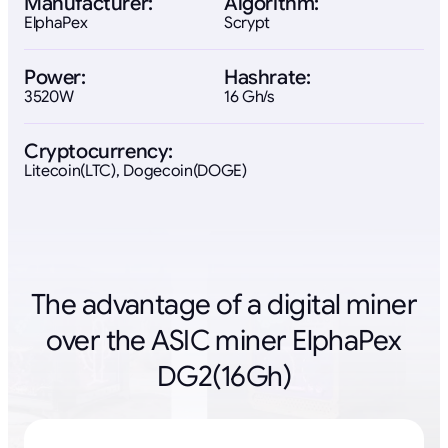
Manufacturer:
Algorithm:
ElphaPex
Scrypt
Power:
Hashrate:
3520W
16 Gh/s
Cryptocurrency:
Litecoin(LTC), Dogecoin(DOGE)
The advantage of a digital miner
over the ASIC miner ElphaPex
DG2(16Gh)