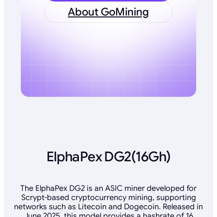
About GoMining
ElphaPex DG2(16Gh)
The ElphaPex DG2 is an ASIC miner developed for
Scrypt-based cryptocurrency mining, supporting
networks such as Litecoin and Dogecoin. Released in
June 2025, this model provides a hashrate of 16