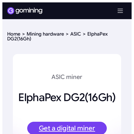
Home
Mining hardware
ASIC
ElphaPex
DG2(16Gh)
ASIC miner
ElphaPex DG2(16Gh)
Get a digital miner