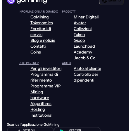
Italiano
INFORMAZIONI A RIGUARDO
PRODOTTI
GoMining
Miner Digitali
Tokenomics
Avatar
Fornitori di
Collezioni
servizi
Token
Blog e notizie
Gioco
Contatti
Launchpad
Coins
Academy
Jacob & Co.
PER I PARTNER
AIUTO
Per gli investitori
Aiuto al cliente
Programma di
Controllo dei
riferimento
dipendenti
Programma VIP
Mining
hardware
Algorithms
Hosting
Institutional
Scarica l'applicazione GoMining