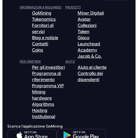
INFORMAZIONI A RIGUARDO
PRODOTTI
GoMining
Miner Digitali
Tokenomics
Avatar
Fornitori di
Collezioni
servizi
Token
Blog e notizie
Gioco
Contatti
Launchpad
Coins
Academy
Jacob & Co.
PER I PARTNER
AIUTO
Per gli investitori
Aiuto al cliente
Programma di
Controllo dei
riferimento
dipendenti
Programma VIP
Mining
hardware
Algorithms
Hosting
Institutional
Scarica l'applicazione GoMining