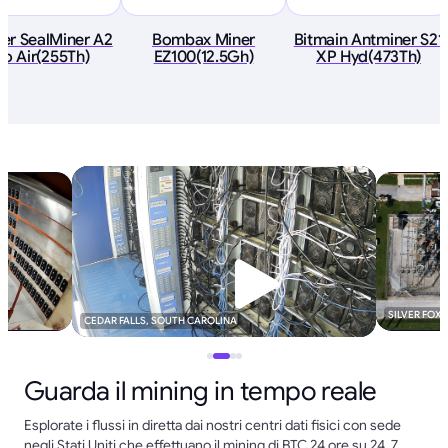
eer SealMiner A2
Bombax Miner
Bitmain Antminer S21
ro Air(255Th)
EZ100(12.5Gh)
XP Hyd(473Th)
SILVER FOX
CEDAR FALLS, SOUTH CAROLINA
Guarda il mining in tempo reale
Esplorate i flussi in diretta dai nostri centri dati fisici con sede
negli Stati Uniti che effettuano il mining di BTC 24 ore su 24, 7