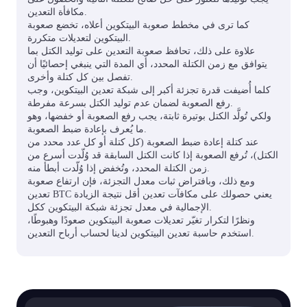
مكافأة التعدين.
كما ترى في مخطط صعوبة البيتكوين أعلاه، تخضع صعوبة
البيتكوين لتعديلات متكررة.
علاوة على ذلك، تحافظ صعوبة التعدين على توليد الكتل بما
يتوافق مع زمن الكتلة المحدد، أي المدة التي ينبغي إحصائيًا أن
تفصل بين كل كتلة وأخرى.
كلما أُضيفت قدرة تجزئة أكبر إلى شبكة تعدين البيتكوين، وجب
رفع الصعوبة لضمان عدم توليد الكتل بسرعة مفرطة.
ولكي تُولَّد الكتل بوتيرة ثابتة، يجب رفع الصعوبة أو خفضها، وهو
ما يُعرف بإعادة ضبط الصعوبة.
عند كتلة إعادة ضبط الصعوبة (كل كتلة أو كل عدد محدد من
الكتل)، تُرفع الصعوبة إذا كانت الكتل السابقة قد وُلّدت أسرع من
زمن الكتلة المحدد، وتُخفض إذا وُلّدت أبطأ منه.
ومع ذلك، وبافتراض ثبات معدل التجزئة، فإن ارتفاع صعوبة
تعدين BTC يعني حصولك على مكافآت تعدين أقل نتيجة الزيادة
الإجمالية في معدل تجزئة شبكة البيتكوين ككل.
ونظرًا لتكرار تغيّر تعديلات صعوبة البيتكوين صعودًا وهبوطًا،
استخدم حاسبة تعدين البيتكوين لدينا لحساب أرباح التعدين.