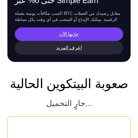
حتى 6% عبر Simple Earn
اكسب مكافآت يومية بعملة BTC مقابل رصيدك من العملات
الرقمية. يمكنك الإيداع أو السحب في أي وقت بكل بساطة
جرّبها الآن
اعرف المزيد
صعوبة البيتكوين الحالية
جارٍ التحميل...