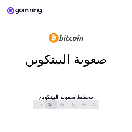
صعوبة البيتكوين
—
مخطط صعوبة البيتكوين
1m
3m
6m
1y
3y
All