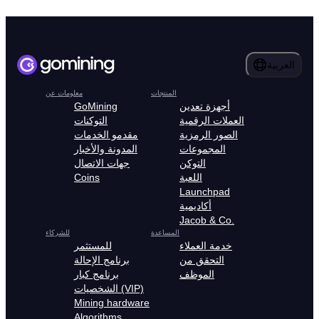
العربية
المنتجات
معلومات عن
أجهزة تعدين
GoMining
العملات الرقمية
التوكنات
الصور الرمزية
مقدمو الخدمات
المجموعات
المدونة والأخبار
التوكن
جهات الاتصال
اللعبة
Coins
Launchpad
أكاديمية
Jacob & Co.
المساعدة
للشركاء
خدمة العملاء
للمستثمر
التحقق من
برنامج الإحالة
الموظف
برنامج كبار
الشخصيات (VIP)
Mining hardware
Algorithms