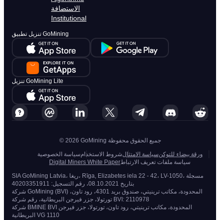
الاستضافة
Institutional
تنزيل تطبيق GoMining
تنزيل GoMining Lite
© 2026 GoMining جميع الحقوق محفوظة
ورقة بيضاء للتوكن
سياسة الامتثال
شروط الاستخدام
سياسة الخصوصية
سياسة ملفات تعريف الارتباط
Digital Miners White Paper
SIA GoMining Latvia، ريغا، Rīga, Elizabetes iela 22 - 42، LV-1050، مسجلة
بتاريخ 08.10.2021، رقم التسجيل: 40203351911
شركة GoMining (BVI) المحدودة، مكاتب ترينيتي، صندوق بريد 4301، رود تاون،
تورتولا، جزر فيرجن البريطانية، رقم شركة BVI: 2110978
شركة BMINE BVI المحدودة، مكاتب ترينيتي، رود تاون، تورتولا، جزر فيرجن
البريطانية VG 1110