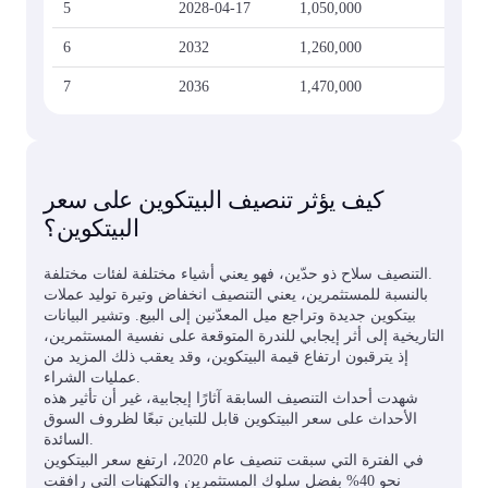
5
2028-04-17
1,050,000
6
2032
1,260,000
7
2036
1,470,000
كيف يؤثر تنصيف البيتكوين على سعر
البيتكوين؟
التنصيف سلاح ذو حدّين، فهو يعني أشياء مختلفة لفئات مختلفة.
بالنسبة للمستثمرين، يعني التنصيف انخفاض وتيرة توليد عملات
بيتكوين جديدة وتراجع ميل المعدّنين إلى البيع. وتشير البيانات
التاريخية إلى أثر إيجابي للندرة المتوقعة على نفسية المستثمرين،
إذ يترقبون ارتفاع قيمة البيتكوين، وقد يعقب ذلك المزيد من
عمليات الشراء.
شهدت أحداث التنصيف السابقة آثارًا إيجابية، غير أن تأثير هذه
الأحداث على سعر البيتكوين قابل للتباين تبعًا لظروف السوق
السائدة.
في الفترة التي سبقت تنصيف عام 2020، ارتفع سعر البيتكوين
نحو 40% بفضل سلوك المستثمرين والتكهنات التي رافقت