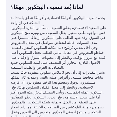
لماذا يُعد تنصيف البيتكوين مهمًا؟
يخدم تنصيف البيتكوين أغراضًا اقتصادية وأغراضًا تتعلق باستدامة
الشبكة في آن واحد.
على الصعيد الاقتصادي، يخلق التنصيف نمطًا من الندرة للبيتكوين.
ففي مواجهة طلب متغير، يقلل التنصيف من وتيرة ضخ البيتكوين
في السوق. وقد شهد الطلب على البيتكوين ارتفاعًا مستمرًا على
مدى السنوات، قابله انخفاض متواصل في معدل المعروض.
وفي أقل تقدير، يُرسّخ ذلك مكانة البيتكوين كمخزن للقيمة.
فتباطؤ المعروض في مقابل تنامي الطلب يجعل البيتكوين أعلى
قيمة مع مرور الوقت. وبالنظر إلى معنويات السوق والإقبال على
الأصول النادرة، يتجاوز أثر التنصيف على قيمة البيتكوين حدود
اقتصاديات العرض والطلب البسيطة.
تشير التقديرات إلى أن نحو 3 ملايين بيتكوين مفقودة حاليًا بسبب
بيانات محافظ منسية، وأقراص صلبة تالفة، وعملات كان يملكها
مستثمرون توفوا. ومعظم هذا الرقم مفقود دون أي فرصة
لاستعادته. وبالنظر إلى معدل فقدان البيتكوين نهائيًا، فإن
البيتكوين عملة انكماشية، ويأتي التنصيف ليعزّز هذه الندرة أكثر.
أما على صعيد الاستدامة، فإن تعدين البيتكوين يحفّز المعدّنين
على التحقق من الكتل وحماية شبكة البيتكوين. فالمعدّنون
يضمنون حماية البلوكشين من المحاولات الخبيثة. وما دام إصدار
البيتكوين مستمرًا، يبقى المعدّنون منجذبين إلى التعدين وتظل