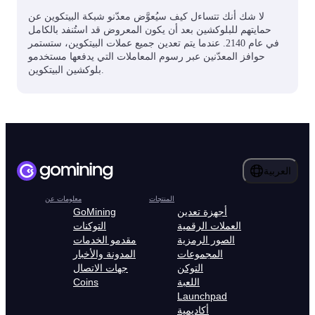
لا شك أنك تتساءل كيف سيُعوَّض معدّنو شبكة البيتكوين عن
حمايتهم للبلوكشين بعد أن يكون المعروض قد استُنفد بالكامل
في عام 2140. عندما يتم تعدين جميع عملات البيتكوين، ستستمر
حوافز المعدّنين عبر رسوم المعاملات التي يدفعها مستخدمو
بلوكشين البيتكوين.
العربية
المنتجات
معلومات عن
أجهزة تعدين
GoMining
العملات الرقمية
التوكنات
الصور الرمزية
مقدمو الخدمات
المجموعات
المدونة والأخبار
التوكن
جهات الاتصال
اللعبة
Coins
Launchpad
أكاديمية