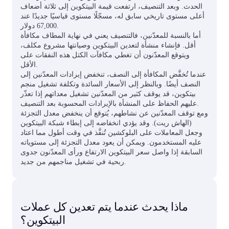
الحدث. وبعد التنصيف، ارتفعت قيمة البيتكوين إلى ثلاثة أضعاف
أعلى مستوى تاريخي سابق له، مسجّلًا مستوى قياسيًا جديدًا عند
67,000 دولار.
أما بالنسبة للمعدّنين، فالتنصيف يعني في نهاية المطاف مكافأة
أقل. فإنشاء منشأة لتعدين البيتكوين وصيانتها مشروع مكلف،
ويتوقع المعدّنون أن تغطي مكافآت الكتل هذه النفقات على
الأقل.
عندما تُخفَّض المكافأة إلى النصف، تنخفض إيرادات المعدّنين إلى
النصف أيضًا. وبالنظر إلى الأسعار السائدة وتكلفة تشغيل منجم
بيتكوين، قد يوقف كثير من المعدّنين تشغيل معداتهم إذا تعذّر
عليهم الحفاظ على المنشأة بالإيرادات المحسوبة بعد التنصيف.
ومع توقف المعدّنين عن نشاطهم، يُتوقع أن ينخفض معدل التجزئة
(الهاش ريت). وقد يؤدي انخفاضه إلى إبطاء شبكة البيتكوين
وجعل المعاملات على البلوكشين تُنفَّذ في وقت أطول مما اعتاد
عليه المستخدمون. ويمكن أن يعود معدل التجزئة إلى مستوياته
السابقة إذا واصل سعر البيتكوين الارتفاع ورأى المعدّنون جدوى
ربحية في تشغيل مناجمهم من جديد.
ماذا يحدث عندما يتم تعدين كل عملات
البيتكوين؟