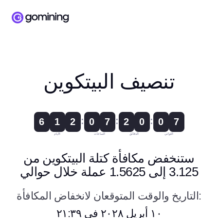
تنصيف البيتكوين
:
:
:
6
1
2
0
7
2
0
0
7
الثواني
الدقائق
الساعات
الأيام
ستنخفض مكافأة كتلة البيتكوين من
3.125 إلى 1.5625 عملة خلال حوالي
التاريخ والوقت المتوقعان لانخفاض المكافأة:
١٠ أبريل ٢٠٢٨ في ٢١:٣٩