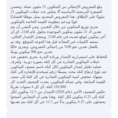
يبلغ المعروض الإجمالي من البيتكوين 21 مليون عملة. وتضمن
الشيفرة البرمجية الأساسية ألا يتجاوز عدد عملات البيتكوين 21
مليونًا على الإطلاق. هذا المعروض المحدود يمثل موقفًا اقتصاديًا
قويًا ويدعم منظومة القيمة الخاصة بالبيتكوين.
يجري توزيع البيتكوين من خلال التعدين. ومن المقرر أن يتم
تعدين الـ 21 مليون بيتكوين الموجودة بحلول عام 2140، أي أن
آخر بيتكوين يُتوقع تعدينه في عام 2140. وبمعدل الإصدار الحالي،
ستنفد الكميات غير المعدَّنة قبل هذا الموعد المتوقع. وقد تم
بالفعل تعدين نحو 90% من إجمالي المعروض، ويجري حاليًا
تعدين نحو 900 بيتكوين يوميًا.
للحفاظ على استمرارية الإصدار وزيادة الندرة، يجري تخفيض عدد
عملات البيتكوين الصادرة عن كل كتلة بصورة دورية. وتُعرف
عملية تقليل إصدار البيتكوين لكل كتلة باسم تنصيف البيتكوين.
عند بلوغ ارتفاع كتلة محدد مسبقًا (رقم يُستخدم للإشارة إلى كتلة
بعينها)، تنخفض كمية البيتكوين الصادرة عن كل كتلة إلى نصف
القيمة السابقة. وفي شبكة البيتكوين، يحدث التنصيف الجديد كل
210,000 كتلة، أي كل 4 سنوات تقريبًا.
خفّض التنصيف الأخير (عام 2020) الإصدار من 12.5 بيتكوين لكل
كتلة إلى 6.25 بيتكوين لكل كتلة. وهذا يعني أن المعدّنين أصبحوا
يحصلون على 6.25 بيتكوين بدلًا من 12.5 عن كل كتلة يتم تعدينها.