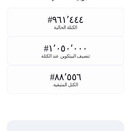
#٩٦١٬٤٤٤
الكتلة الحالية
#١٬٠٥٠٬٠٠٠
تنصيف البيتكوين عند الكتلة
#٨٨٬٥٥٦
الكتل المتبقية