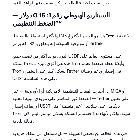
.
ليس بسبب اختفاء الطلب، ولكن بسبب
تغير قواعد اللعبة
السيناريو الهبوطي رقم 1: 0.15 دولار —
”الضغط التنظيمي“
هذا هو الخطر الأكثر إزعاجًا والأكثر استخفافًا بالنسبة لـ Tron. لا علاقة
.
Tether
له برمز TRX أو موثوقية الشبكة. إنه يتعلق بـ
اليوم، يوجد أكثر من نصف جميع USDT على مستوى العالم على
شبكة Tron. هذه هي أقوى ميزة لـ Tron وأيضًا نقطة ضعفها. تعتمد
Tron بشكل كبير على استمرار Tether في إصدار ودعم وصيانة
USDT على هذه السلسلة.
إذا أجبرت الهيئات التنظيمية الأمريكية أو الأوروبية — عبر MiCA أو
الضغط غير المباشر على مزودي البنية التحتية — Tether على تقليل
أو إيقاف إصدار USDT بالكامل على سلاسل ”غير منظمة“ مثل
Tron، فستتأثر الشبكة بشكل مباشر. ليس لأن Tron سيئة، ولكن لأنها
فعالة للغاية.
في هذه الحالة، لن تختفي السيولة — بل ستنتقل إلى سكك حديدية