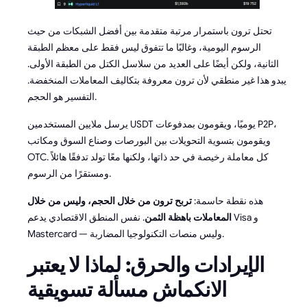
تحتل ترون باستمرار مرتبة متقدمة بين أفضل الشبكات من حيث
الرسوم اليومية، وغالبًا ما تتفوق ليس فقط على معظم الطبقة
الثانية، ولكن أيضًا على العديد من سلاسل الكتل من الطبقة الأولى.
يبدو هذا غير منطقي لأن ترون معروفة بتكاليف المعاملات المنخفضة.
التفسير هو الحجم.
يرسل ملايين المستخدمين USDT يوميًا، ويقومون بمدفوعات P2P،
ويقومون بتسوية التحويلات بين البورصات وصناع السوق ومكاتب
OTC. كل معاملة رخيصة في حد ذاتها، ولكنها معًا تولد تدفقًا هائلاً
ومستقرًا من الرسوم.
هذه نقطة حاسمة:
تربح ترون من خلال الحجم، وليس من خلال
المعاملات باهظة الثمن
. نفس المنطق الاقتصادي يدعم Visa و
Mastercard — وليس منصات التكنولوجيا المضاربة.
الإيرادات والحرق: لماذا لا يعتبر
الانكماش مسألة تسويقية