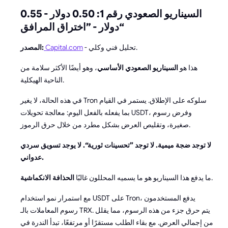
السيناريو الصعودي رقم 1: 0.50 دولار - 0.55
دولار - ”اختراق المرافق“
- تحليل فني وكلي.
Capital.com
المصدر:
هذا هو
السيناريو الصعودي الأساسي
، وهو أيضًا الأكثر سلامة من
الناحية الهيكلية.
في هذه الحالة، لا يغير Tron سلوكه على الإطلاق. يستمر في القيام
بما يفعله بالفعل اليوم: معالجة تحويلات USDT، وفرض رسوم
صغيرة، وتقليص العرض بشكل مطرد من خلال حرق الرموز.
لا توجد ضجة ميمية. لا توجد ”تحسينات ثورية“. لا يوجد تسويق سردي
عدواني.
.
ما يدفع هذا السيناريو هو ما يسميه المحللون غالبًا
الحذافة الانكماشية
مع استمرار نمو استخدام USDT على Tron، يدفع المستخدمون
رسوم المعاملات بالـ TRX. يتم حرق جزء من هذه الرسوم، مما يقلل
من إجمالي العرض. مع بقاء الطلب مستقرًا أو مرتفعًا، تبدأ الندرة في