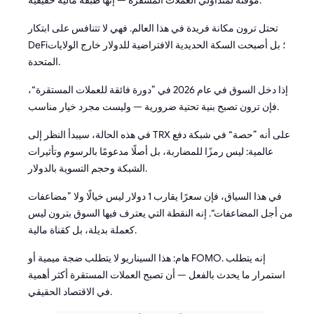
مؤقتة لمتداولي العملات المشفرة — إنها طبقة مالية حقيقية.
تحتل ترون مكانة فريدة في هذا العالم. فهي لا تتنافس على ابتكار
DeFi؛ بل أصبحت السكة الحديدية الافتراضية للدولار خارج الولايات
المتحدة.
إذا دخل السوق في عام 2026 في ”دورة فائقة للعملات المستقرة“،
فإن ترون تصبح بنية تحتية ضرورية — وليست مجرد خيار مناسب.
في هذه الحالة، سيبدأ النظر إلى TRX على أنه ”حصة“ في شبكة دفع
عالمية: ليس رمزًا للمضاربة، بل أصلًا مدعومًا بالرسوم وتأثيرات
الشبكة وحجم التسوية بالدولار.
في هذا السياق، فإن سعرًا يقارب 1 دولار ليس خيالًا ولا ”مضاعفات
من أجل المضاعفات“. إنه النقطة التي يعترف فيها السوق بترون ليس
كعملة بديلة، بل كقناة مالية.
هام: هذا السيناريو لا يتطلب ضجة ميمية أو FOMO. إنه يتطلب
استمرار ما يحدث بالفعل — أن تصبح العملات المستقرة أكثر أهمية
في الاقتصاد الحقيقي.