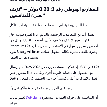
السيناريو الهبوطي رقم 3: 0.20 دولار — ”نزيف
بطيء للمنافسين“
هذا السيناريو لا يتعلق بالصدمات المفاجئة. إنه يتعلق بالتآكل.
لفترة طويلة، فاز Tron بفضل أمرين: المعاملات الرخيصة والدعم
الهائل من USDT. لكن السوق لا يقف مكتوف الأيدي. أصبحت
Ethereum L2s أرخص وأسرع وأسهل في الاستخدام بشكل مطرد.
تقوم Base و Arbitrum وغيرها بالفعل بتجربة تكاليف تحويل عملات
مستقرة تقارب الصفر.
إذا تمكن المستخدمون خلال 2025-2026 من إرسال USDT على L2s
بنفس رخص Tron مع الحصول على حماية قانونية أقوى وتكامل
DeFi أفضل ولامركزية أعلى، فسيبدأ جزء من الجمهور في المغادرة.
ليس على الفور. ليس دفعة واحدة. ولكن تدريجيًا.
أن المنافسة على حركة العملات المستقرة
DeFiLlama
تُظهر بيانات
تتزايد.