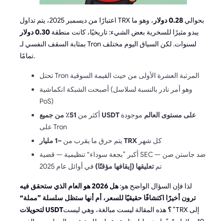
اعتبارًا من ديسمبر 2025، يتم تداول TRX بحوالي
0.28 دولار
، وهو ما
يبدو مثيرًا للسخرية بعض الشيء: تاريخيًا، كانت منطقة
0.30 دولار
بمثابة السقف النفسي لـ Tron لسنوات. لكن السياق اليوم مختلف
تمامًا.
تحتل Tron المرتبة العشرة الأولى من حيث القيمة السوقية
أصبحت الشبكة انكماشية (وهو أمر نادر بالنسبة لسلاسل
PoS)
51٪ من جميع USDT على مستوى العالم
موجودة
أكثر من
على Tron
كل شهر
~1 مليار TRX
يتم حرق ما يقرب من
أكبر ”بجعة سوداء“ تنظيمية — قضية SEC ضد جاستن صن —
تم
تعليقها (إيقافها مؤقتًا)
في أوائل عام 2025
لذا فإن السؤال الواضح هو:
هل 2026 هو العام الذي ستحقق فيه
ترون أخيرًا اكتشافًا حقيقيًا للسعر، أم أنها ستظل سلسلة ”مملة“
لتحويلات USDT؟
هذه المقالة ليست مبالغة، وهي ليست ”TRX إلى