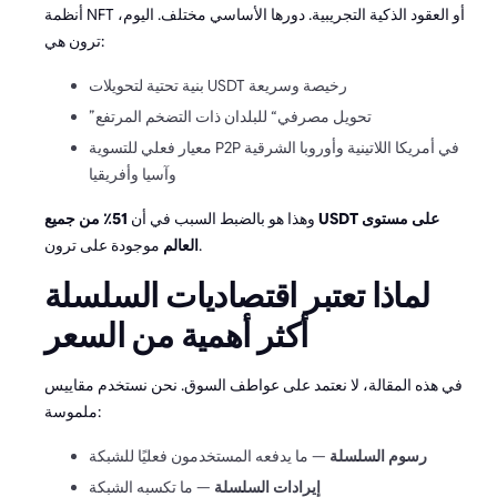
أنظمة NFT أو العقود الذكية التجريبية. دورها الأساسي مختلف. اليوم،
ترون هي:
بنية تحتية لتحويلات USDT رخيصة وسريعة
”تحويل مصرفي“ للبلدان ذات التضخم المرتفع
معيار فعلي للتسوية P2P في أمريكا اللاتينية وأوروبا الشرقية
وآسيا وأفريقيا
وهذا هو بالضبط السبب في أن
51٪ من جميع USDT على مستوى
موجودة على ترون.
العالم
لماذا تعتبر اقتصاديات السلسلة
أكثر أهمية من السعر
في هذه المقالة، لا نعتمد على عواطف السوق. نحن نستخدم مقاييس
ملموسة:
رسوم السلسلة
— ما يدفعه المستخدمون فعليًا للشبكة
إيرادات السلسلة
— ما تكسبه الشبكة