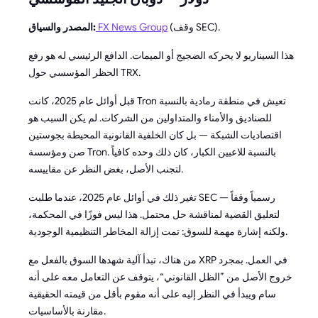
(وقف SEC).
FX News Group
المصدر والسياق:
هذا السيناريو لا يحركه الضجيج أو الميمات. الدافع الرئيسي له هو رفع
الحظر المؤسسي حول TRX.
قبل أوائل عام 2025، كانت Tron تعيش في منطقة رمادية بالنسبة
للصناديق والأمناء والمتداولين من الشركات. لم يكن السبب هو
اقتصاديات الشبكة — بل كان الخلفية القانونية المحيطة بجوستين
صن ومؤسسة Tron. بالنسبة للاعبين الكبار، كان ذلك وحده كافياً
لتجنب الأصل، بغض النظر عن مقاييسه.
تغير ذلك في أوائل عام 2025، عندما طلبت SEC رسمياً وقفاً —
لتعليق القضية لمناقشة حل محتمل. هذا ليس فوزًا في المحكمة،
ولكنه إشارة مهمة للسوق: تمت إزالة المخاطر التنظيمية الوجودية.
من هناك، تبدأ آلية شهدها السوق بالفعل مع XRP في العمل. بمجرد
خروج الأصل من ”الظل القانوني“، يتوقف عن التعامل معه على أنه
سام ويبدأ في النظر إليه على أنه مقوم بأقل من قيمته الحقيقية
مقارنة بالأساسيات.