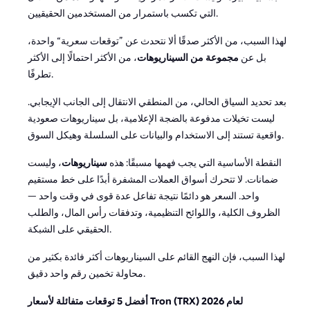
التي تكسب باستمرار من المستخدمين الحقيقيين.
لهذا السبب، من الأكثر صدقًا ألا نتحدث عن ”توقعات سعرية“ واحدة،
بل عن
مجموعة من السيناريوهات
، من الأكثر احتمالًا إلى الأكثر
تطرفًا.
بعد تحديد السياق الحالي، من المنطقي الانتقال إلى الجانب الإيجابي.
ليست تخيلات مدفوعة بالضجة الإعلامية، بل سيناريوهات صعودية
واقعية تستند إلى الاستخدام والبيانات على السلسلة وهيكل السوق.
النقطة الأساسية التي يجب فهمها مسبقًا: هذه
سيناريوهات
، وليست
ضمانات. لا تتحرك أسواق العملات المشفرة أبدًا على خط مستقيم
واحد. السعر هو دائمًا نتيجة تفاعل عدة قوى في وقت واحد —
الظروف الكلية، واللوائح التنظيمية، وتدفقات رأس المال، والطلب
الحقيقي على الشبكة.
لهذا السبب، فإن النهج القائم على السيناريوهات أكثر فائدة بكثير من
محاولة تخمين رقم واحد دقيق.
أفضل 5 توقعات متفائلة لأسعار Tron (TRX) لعام 2026