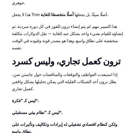
جوهري.
.
هذا لا يجعل Tron أصلًا سيئًا. بل يجعلها
أصلًا متخصصًا للغاية
هذا التمييز مهم. لم يتم إنشاء ترون للفوز في كل دورة سردية. تم
إنشاؤه للقيام بشيء واحد بشكل جيد للغاية — نقل الدولارات بتكلفة
منخفضة على نطاق واسع. وهذا هو مصدر قوته وقيوده في الوقت
نفسه.
ترون كعمل تجاري، وليس كسرد
إذا استبعدت العواطف والتوقعات والمناقشات حول جاستن صن،
يظل ترون أحد الشبكات القليلة التي يمكن تحليلها بشكل واقعي
كعمل تجاري.
ليس كـ ”فكرة“.
ليس كـ ”نظام بيئي مستقبلي“.
ولكن كنظام اقتصادي تشغيلي له إيرادات وتكاليف وتأثيرات على
نطاق واسع.