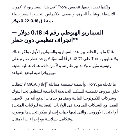
في هذا السيناريو، لا ”تموت“ Tron، ولكنها تفقد زخمها. تنخفض
الأنشطة، ويتباطأ الحرق، ويضعف الانكماش. ينخفض السعر ببطء
.
نحو
نطاق 0.18-0.22 دولار
السيناريو الهبوطي رقم 4: 0.18 دولار —
”انجراف تنظيمي دون حظر“
غالبًا ما يتم الخلط بين هذا السيناريو والسيناريو الأول، ولكن هناك
فرقًا أساسيًا. لا يوجد حظر صارم على USDT على Tron، ولا عناوين
رئيسية مثيرة، ولا تدابير طارئة. بدلاً من ذلك، هناك عملية بطيئة
وبيروقراطية لوضع القواعد.
لا تتطلب MiCA وأنظمة تنظيمية مماثلة ”إغلاق Tron“. ما تفعله هو
خلق ظروف تفضيلية للسكك الحديدية الخاضعة للتنظيم. تجد البنوك
وشركات التكنولوجيا المالية ومقدمو خدمات الدفع أنه من الأسهل
العمل مع الشبكات المدمجة في الولايات القضائية للولايات المتحدة
أو الاتحاد الأوروبي، والتي لديها جهات إصدار يمكن تحديدها بوضوح،
وتتكامل بسلاسة مع إجراءات الامتثال.