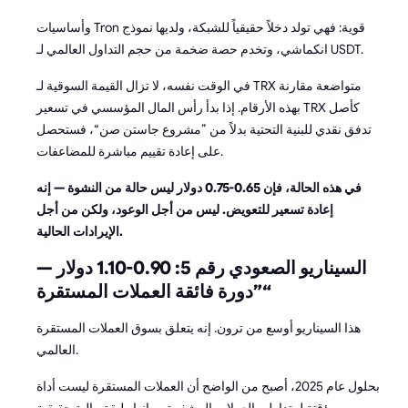
وأساسيات Tron قوية: فهي تولد دخلاً حقيقياً للشبكة، ولديها نموذج
انكماشي، وتخدم حصة ضخمة من حجم التداول العالمي لـ USDT.
في الوقت نفسه، لا تزال القيمة السوقية لـ TRX متواضعة مقارنة
بهذه الأرقام. إذا بدأ رأس المال المؤسسي في تسعير TRX كأصل
تدفق نقدي للبنية التحتية بدلاً من ”مشروع جاستن صن“، فستحصل
على إعادة تقييم مباشرة للمضاعفات.
في هذه الحالة، فإن 0.65-0.75 دولار ليس حالة من النشوة — إنه
إعادة تسعير للتعويض. ليس من أجل الوعود، ولكن من أجل
الإيرادات الحالية.
السيناريو الصعودي رقم 5: 0.90-1.10 دولار —
”دورة فائقة العملات المستقرة“
هذا السيناريو أوسع من ترون. إنه يتعلق بسوق العملات المستقرة
العالمي.
بحلول عام 2025، أصبح من الواضح أن العملات المستقرة ليست أداة