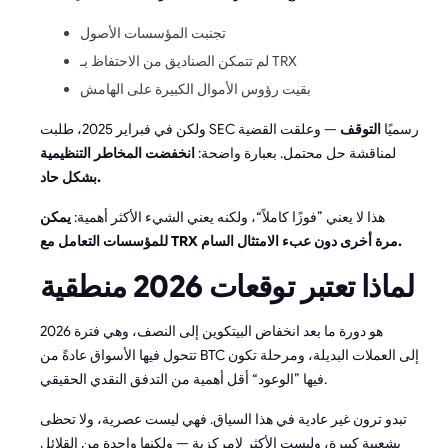
تجنبت المؤسسات الأصول
لم تتمكن الصناديق من الاحتفاظ بـ TRX
بقيت رؤوس الأموال الكبيرة على الهامش
ولكن في فبراير 2025، طلبت SEC رسميًا
التوقف
— وعلقت القضية
لمناقشة حل محتمل. بعبارة واضحة:
انخفضت المخاطر التنظيمية
بشكل حاد.
هذا لا يعني ”فوزًا كاملاً“، ولكنه يعني الشيء الأكثر أهمية:
يمكن
للمؤسسات التعامل مع TRX مرة أخرى دون عبء الامتثال السام.
لماذا تعتبر توقعات 2026 منطقية
2026 هو دورة ما بعد انخفاض البيتكوين إلى النصف، وهي فترة
تتحول فيها الأسواق عادةً من BTC إلى العملات البديلة، ومرحلة تكون
فيها ”الوعود“ أقل أهمية من التدفق النقدي الحقيقي.
تبدو ترون غير عادية في هذا السياق. فهي ليست عصرية، ولا تحظى
بشعبية كبيرة، وليست الأكثر لامركزية — ولكنها واحدة من القلائل