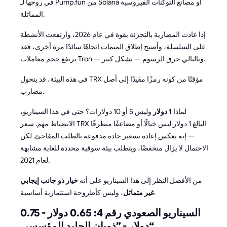
في روحها لـ Pump.fun من Solana أو مصانع التوكنات الفيروسية
المماثلة.
إذا عادت المضاربة بالتجزئة بقوة في عام 2026، وارتفعت الأنشطة
على السلسلة، وأصبح إطلاق الميمات اتجاهًا سائدًا مرة أخرى، فقد
يرتفع حجم معاملات Tron — وبالتالي حرق الرسوم — بشكل كبير.
في هذه البيئة، قد يتحول TRX مؤقتًا من كونه رمزًا مفيدًا إلى أصل
مضارب.
لماذا
1 دولار
وليس 5 أو 10 دولارات؟ حتى في هذا السيناريو،
الانضباط مهم. سعر TRX البالغ 1 دولار ليس خيالًا أو مضاعفًا متطرفًا
— إنه يعكس إعادة تسعير حادة مدفوعة بالطلب المفاجئ. لكن
الاحتمال لا يزال منخفضًا، ويتطلب بيئة سوقية محددة للغاية مشابهة
لعام 2021.
من الأفضل النظر إلى هذا السيناريو على أنه
خيار ذو جانب إيجابي
، وليس كأطروحة استثمارية أساسية.
غير متماثل
السيناريو الصعودي رقم 4: 0.65 دولار - 0.75
دولار - ”ذوبان الجليد المؤسسي“