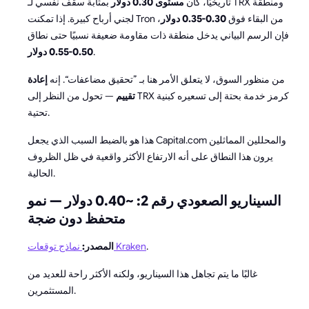
تاريخيًا، كان
مستوى 0.30 دولار
بمثابة سقف نفسي لـ TRX ومنطقة
لجني أرباح كبيرة. إذا تمكنت Tron من البقاء فوق
0.30-0.35 دولار
،
فإن الرسم البياني يدخل منطقة ذات مقاومة ضعيفة نسبيًا حتى نطاق
.
0.50-0.55 دولار
من منظور السوق، لا يتعلق الأمر هنا بـ ”تحقيق مضاعفات“. إنه
إعادة
تقييم
— تحول من النظر إلى TRX كرمز خدمة بحتة إلى تسعيره كبنية
تحتية.
هذا هو بالضبط السبب الذي يجعل Capital.com والمحللين المماثلين
يرون هذا النطاق على أنه الارتفاع الأكثر واقعية في ظل الظروف
الحالية.
السيناريو الصعودي رقم 2: ~0.40 دولار — نمو
متحفظ دون ضجة
.
نماذج توقعات Kraken
المصدر:
غالبًا ما يتم تجاهل هذا السيناريو، ولكنه الأكثر راحة للعديد من
المستثمرين.