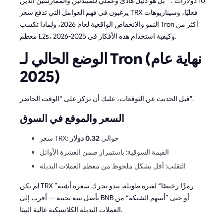
10 دولارات“. ” بل هو دليل هادئ وعملي للمبتدئين والممارسين الذين
يرغبون في فهم العوامل التي تدفع سعر TRX فعليًا، وسيناريوهات
النمو والانخفاض الواقعية لعام 2026، ولماذا تكسب Tron أكثر من
معظم L2s، وكيفية استخدام هذه الأفكار في 2025-2026.
الوضع الحالي لـ Tron (نهاية عام
2025)
قبل الحديث عن التوقعات، عليك أن تركز على “الوقت الحاضر".
السعر والموقع في السوق
سعر TRX: حوالي
0.32 دولار
القيمة السوقية: باستمرار ضمن العشرة الأوائل
التقلب: أقل بشكل ملحوظ من معظم العملات البديلة
لم يكن TRX ”رمزًا رخيصًا“ لفترة طويلة. يبدو تحرك سعره أشبه
بأصل بنية تحتية — أقرب إلى BNB أو حتى ”أسهم الشبكة“ من
العملات البديلة الكلاسيكية عالية البيتا.