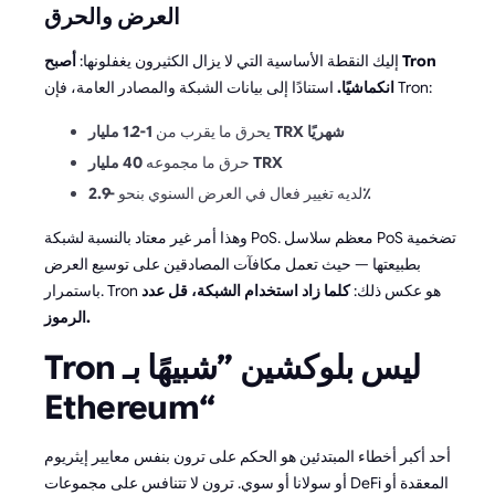
العرض والحرق
إليك النقطة الأساسية التي لا يزال الكثيرون يغفلونها:
أصبح Tron
استنادًا إلى بيانات الشبكة والمصادر العامة، فإن Tron:
انكماشيًا.
1-1.2 مليار TRX شهريًا
يحرق ما يقرب من
40 مليار TRX
حرق ما مجموعه
-2.9٪
لديه تغيير فعال في العرض السنوي بنحو
وهذا أمر غير معتاد بالنسبة لشبكة PoS. معظم سلاسل PoS تضخمية
بطبيعتها — حيث تعمل مكافآت المصادقين على توسيع العرض
باستمرار. Tron هو عكس ذلك:
كلما زاد استخدام الشبكة، قل عدد
الرموز.
Tron ليس بلوكشين ”شبيهًا بـ
Ethereum“
أحد أكبر أخطاء المبتدئين هو الحكم على ترون بنفس معايير إيثريوم
أو سولانا أو سوي. ترون لا تتنافس على مجموعات DeFi المعقدة أو