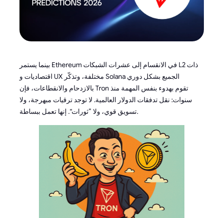
بينما يستمر Ethereum في الانقسام إلى عشرات الشبكات L2 ذات
اقتصاديات و UX مختلفة، وتذكّر Solana الجميع بشكل دوري
بالازدحام والانقطاعات، فإن Tron تقوم بهدوء بنفس المهمة منذ
سنوات: نقل تدفقات الدولار العالمية. لا توجد ترقيات مبهرجة، ولا
تسويق قوي، ولا ”ثورات“. إنها تعمل ببساطة.