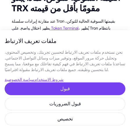
TRX مقومًا بأقل من قيمته
عند مقارنة إيرادات سلسلة Tron بقيمتها السوقية الحالية للتوكن،
، يُظهر Tron بانتظام
Token Terminal
يظهر اختلال واضح. على
إيرادات صافية أعلى من:
ملفات تعريف الارتباط
معظم Ethereum L2s
نحن نستخدم ملفات تعريف الارتباط لتحسين تجربتك، وتخصيص المحتوى،
شبكات Layer 1 التجريبية
وتحليل حركة مرور الموقع، وتوفير ميزات وسائل التواصل الاجتماعي.
النظم البيئية المدفوعة بالضجة الإعلامية والمدعومة برأس
تساعدنا ملفات تعريف الارتباط في فهم كيفية تفاعلك مع موقعنا، مما يسمح
لنا بتحسين وظيفته. جميع ملفات تعريف الارتباط مقبولة افتراضيًا.
المال الاستثماري
شروط الاستخدام
سياسة الخصوصية
ومع ذلك، لا يحصل TRX على علاوة تقييم متناسبة. والسبب بسيط:
الأسواق لا تحب القصص المملة. لا تبيع Tron رؤية. إنها تبيع خدمة.
قبول
وهذا يخلق المفارقة الأساسية لـ TRX: يتم تسعير الأصل الانكماشي
قبول الضروريات
ذو التدفق النقدي الحقيقي كما لو كان مؤقتًا.
عامل جاستن صن: من المخاطرة
تخصيص