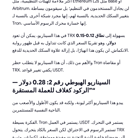
أكثر ملاءمة للهيئات التنظيمية، مثل Ethereum L2s مثل Base أو
Arbitrum. لن يجادل المستخدمون في التنظيم؛ بل سيقومون ببساطة
بتغيير السكك الحديدية. بالنسبة لهم، إنها مجرد شبكة أخرى. بالنسبة لـ
Tron، إنها خسارة محرك الرسوم الأساسي.
في هذا السيناريو، يمكن أن تعود TRX بسهولة إلى
نطاق 0.12-0.15
دولار
، وهو تقريبًا السعر الذي كانت تتداول به قبل ظهور رواية
الانكماش. لن يكون هذا انهيارًا، بل إزالة علاوة السكك الحديدية للدفع.
والأهم من ذلك، أن هذا السيناريو لا يتطلب حظر Tron أو مقاضاة
TRX. يكفي تغيير قواعد USDT.
السيناريو الهبوطي رقم 2: 0.28 دولار —
”الركود كغلاف للعملة المستقرة“
يبدو هذا السيناريو أكثر ليونة، ولكنه قد يكون الأطول والأصعب من
الناحية النفسية للمستثمرين.
الفكرة بسيطة. Tron يستمر في العمل. USDT يستمر في التحرك.
تستمر الرسوم في الاحتراق. لكن السعر بالكاد يتحرك. يتحول TRX
إلى ضوضاء خلفية للبنية التحتية — مفيدة وموثوقة، لكنها غير مثيرة.