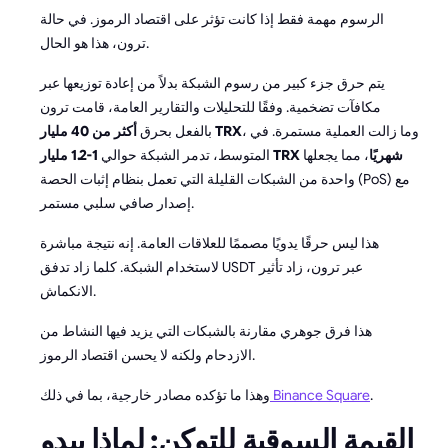
الرسوم مهمة فقط إذا كانت تؤثر على اقتصاد الرموز. في حالة
ترون، هذا هو الحال.
يتم حرق جزء كبير من رسوم الشبكة بدلاً من إعادة توزيعها عبر
مكافآت تضخمية. وفقًا للتحليلات والتقارير العامة، قامت ترون
، وما زالت العملية مستمرة. في
أكثر من 40 مليار TRX
بالفعل بحرق
1-1.2 مليار TRX شهريًا
، مما يجعلها
المتوسط، تدمر الشبكة حوالي
واحدة من الشبكات القليلة التي تعمل بنظام إثبات الحصة (PoS) مع
إصدار صافي سلبي مستمر.
هذا ليس حرقًا يدويًا مصممًا للعلاقات العامة. إنه نتيجة مباشرة
لاستخدام الشبكة. كلما زاد تدفق USDT عبر ترون، زاد تأثير
الانكماش.
هذا فرق جوهري مقارنة بالشبكات التي يزيد فيها النشاط من
الازدحام ولكنه لا يحسن اقتصاد الرموز.
.
Binance Square
وهذا ما تؤكده مصادر خارجية، بما في ذلك
القيمة السوقية للتوكن: لماذا يبدو