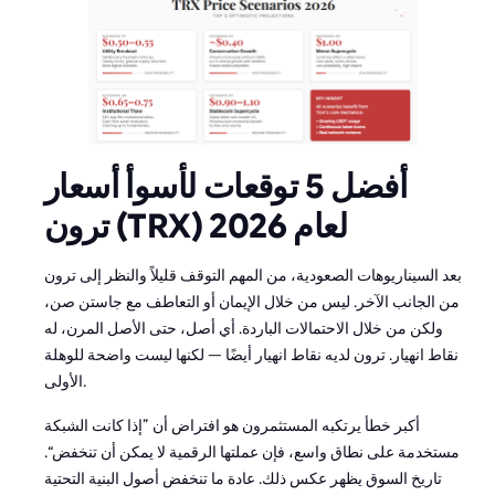
أفضل 5 توقعات لأسوأ أسعار
ترون (TRX) لعام 2026
بعد السيناريوهات الصعودية، من المهم التوقف قليلاً والنظر إلى ترون
من الجانب الآخر. ليس من خلال الإيمان أو التعاطف مع جاستن صن،
ولكن من خلال الاحتمالات الباردة. أي أصل، حتى الأصل المرن، له
نقاط انهيار. ترون لديه نقاط انهيار أيضًا — لكنها ليست واضحة للوهلة
الأولى.
أكبر خطأ يرتكبه المستثمرون هو افتراض أن ”إذا كانت الشبكة
مستخدمة على نطاق واسع، فإن عملتها الرقمية لا يمكن أن تنخفض“.
تاريخ السوق يظهر عكس ذلك. عادة ما تنخفض أصول البنية التحتية