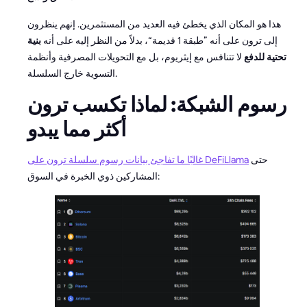
هذا هو المكان الذي يخطئ فيه العديد من المستثمرين. إنهم ينظرون
إلى ترون على أنه ”طبقة 1 قديمة“، بدلاً من النظر إليه على أنه
بنية
تحتية للدفع
لا تتنافس مع إيثريوم، بل مع التحويلات المصرفية وأنظمة
التسوية خارج السلسلة.
رسوم الشبكة: لماذا تكسب ترون
أكثر مما يبدو
حتى
غالبًا ما تفاجئ بيانات رسوم سلسلة ترون على DeFiLlama
المشاركين ذوي الخبرة في السوق: