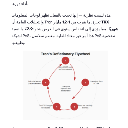
أداء دورها.
هذه ليست نظرية — إنها تحدث بالفعل. تظهر لوحات المعلومات
والتحليلات العامة أن Tron تحرق ما يقرب من
1-1.2 مليار TRX
شهريًا
، مما يؤدي إلى انخفاض سنوي في العرض بنحو
-2.9٪
. بالنسبة
لشبكة PoS، هذا أمر غير معتاد للغاية. معظم سلاسل PoS تضخمية
بطبيعتها.