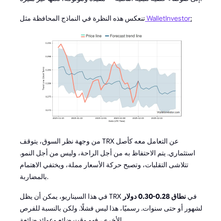
:
WalletInvestor
تنعكس هذه النظرة في النماذج المحافظة مثل
من وجهة نظر السوق، يتوقف TRX عن التعامل معه كأصل
استثماري. يتم الاحتفاظ به من أجل الراحة، وليس من أجل النمو.
تتلاشى التقلبات، وتصبح حركة الأسعار مملة، ويختفي الاهتمام
بالمضاربة.
في هذا السيناريو، يمكن أن يظل TRX في
نطاق 0.28-0.30 دولار
لشهور أو حتى سنوات. رسميًا، هذا ليس فشلًا. ولكن بالنسبة للفرص
الأخرى، فهو وقت ضائع وعوائد ضائعة.