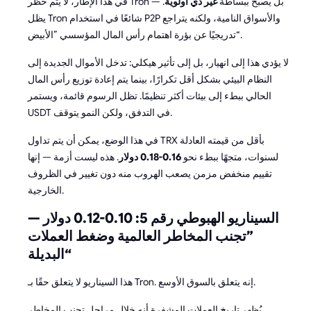
في هذا الإطار، لا يتم حظر Tron — بل يصبح ببساطة
غير ذي أولوية
.
يظل Tron شائعًا في استخدام P2P والأسواق النامية، ولكنه يتراجع
تدريجيًا عن بؤرة اهتمام رأس المال المؤسسي ”الأبيض“.
لا يؤدي هذا إلى انهيار، بل إلى تأثير هيكلي: تدخل الأموال الجديدة إلى
النظام البيئي بشكل أقل تكرارًا، بينما يتم إعادة توزيع رأس المال
الحالي ببطء إلى بيئات أكثر تنظيمًا. تظل الرسوم قائمة، ويستمر
USDT في التدفق، ولكن النمو يتوقف.
في هذا الوضع، يمكن أن يتم تداول TRX بأقل من قيمته العادلة
لسنوات، متجهًا ببطء نحو
0.16-0.18 دولار
. هذه ليست أزمة — إنها
تقييم منخفض مزمن يصعب الهروب منه دون تغيير في الظروف
الخارجية.
السيناريو الهبوطي رقم 5: 0.10-0.12 دولار —
”تجنب المخاطر العالمية وضغط العملات
البديلة“
هذا السيناريو لا يتعلق حقًا بـ Tron. إنه يتعلق بالسوق الأوسع.
يُظهر تاريخ العملات المشفرة أنه خلال مراحل تجنب المخاطر