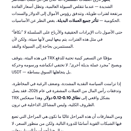
الشديدة — عندما تتقلص السيولة العالمية، وتظل أسعار الفائدة
مرتفعة لفترات طويلة، وتتدفق رؤوس الأموال إلى الدولار والسندات
، بغض النظر عن الأساسيات.
الحكومية —
تتأثر جميع العملات البديلة
حتى الأصول ذات الإيرادات الحقيقية والأرباح على السلسلة لا ”تكافأ“
في مثل هذه الفترات. يتم بيعها ليس لأنها سيئة، ولكن لأن
المستثمرين بحاجة إلى السيولة والنقد.
في هذه البيئة، يتوقف TRX مؤقتًا عن التسعير كبنية تحتية للدفع
ويصبح ”مجرد عملة بديلة أخرى“. لا تختفي انكماشه ورسومه وحركة
USDT — بل يتجاهلها السوق ببساطة.
إذا تزامنت السياسة النقدية المشددة، وضعف الرغبة في المخاطرة،
وتدفقات رأس المال من العملات المشفرة في عام 2026، فقد يصل
TRX بشكل واقعي إلى
نطاق 0.10-0.12 دولار
. وهذا سيعكس
الظروف الكلية، وليس المشاكل الداخلية في ترون.
ومن المفارقات أن هذه المراحل غالبًا ما تكون هي المراحل التي تضع
فيها الشبكات القوية أساسًا للدورة التالية. ولكن من منظور السعر، لا
يزال هذا أحد أسوأ السيناريوهات.