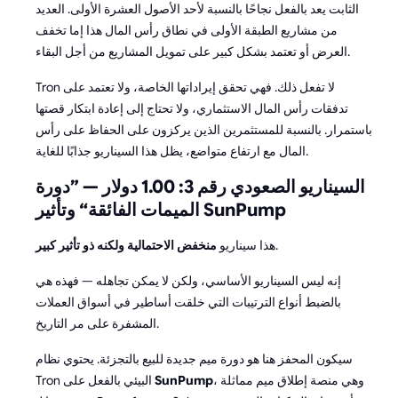
الثابت يعد بالفعل نجاحًا بالنسبة لأحد الأصول العشرة الأولى. العديد
من مشاريع الطبقة الأولى في نطاق رأس المال هذا إما تخفف
العرض أو تعتمد بشكل كبير على تمويل المشاريع من أجل البقاء.
Tron لا تفعل ذلك. فهي تحقق إيراداتها الخاصة، ولا تعتمد على
تدفقات رأس المال الاستثماري، ولا تحتاج إلى إعادة ابتكار قصتها
باستمرار. بالنسبة للمستثمرين الذين يركزون على الحفاظ على رأس
المال مع ارتفاع متواضع، يظل هذا السيناريو جذابًا للغاية.
السيناريو الصعودي رقم 3: 1.00 دولار — ”دورة
الميمات الفائقة“ وتأثير SunPump
.
هذا سيناريو
منخفض الاحتمالية ولكنه ذو تأثير كبير
إنه ليس السيناريو الأساسي، ولكن لا يمكن تجاهله — فهذه هي
بالضبط أنواع الترتيبات التي خلقت أساطير في أسواق العملات
المشفرة على مر التاريخ.
سيكون المحفز هنا هو دورة ميم جديدة للبيع بالتجزئة. يحتوي نظام
، وهي منصة إطلاق ميم مماثلة
SunPump
Tron البيئي بالفعل على