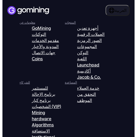
العربية
المنتجات
معلومات عن
أجهزة تعدين
GoMining
العملات الرقمية
التوكنات
الصور الرمزية
مقدمو الخدمات
المجموعات
المدونة والأخبار
التوكن
جهات الاتصال
اللعبة
Coins
Launchpad
أكاديمية
Jacob & Co.
المساعدة
للشركاء
خدمة العملاء
للمستثمر
التحقق من
برنامج الإحالة
الموظف
برنامج كبار
الشخصيات (VIP)
Mining
hardware
Algorithms
الاستضافة