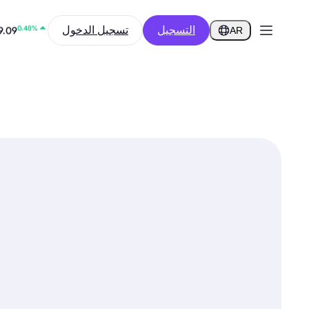
0.32%
56
التسجيل
تسجيل الدخول
AR
0.48%
9.09