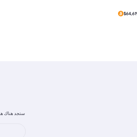
$0.28
$64,61
ستجد هناك هدا