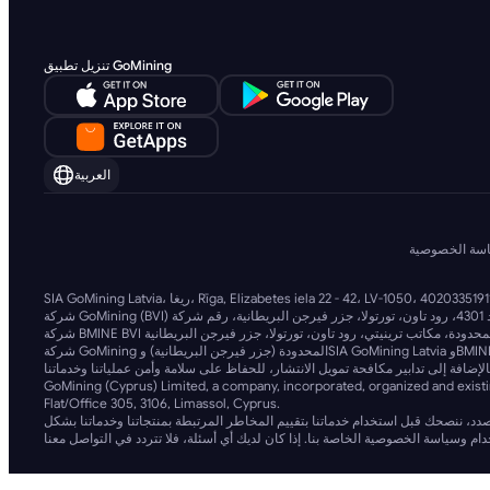
تنزيل تطبيق GoMining
العربية
سة الخصوصية
شركة GoMining المحدودة (جزر فيرجن البريطانية) وSIA GoMining Latvia وBMINE BVI LIMITED تعملان بتوافق كامل مع جميع القوانين واللوائح المعمول بها، وتلتزمان بقوة بمكافحة غسل الأموال، وتمويل الإرهاب، وتمويل الانتشار. نحن نلتزم بأعلى المعايير،
GoMining (Cyprus) Limited, a company, incorporated, organized and existi
Flat/Office 305, 3106, Limassol, Cyprus.
لصدد، ننصحك قبل استخدام خدماتنا بتقييم المخاطر المرتبطة بمنتجاتنا وخدماتنا بشكل