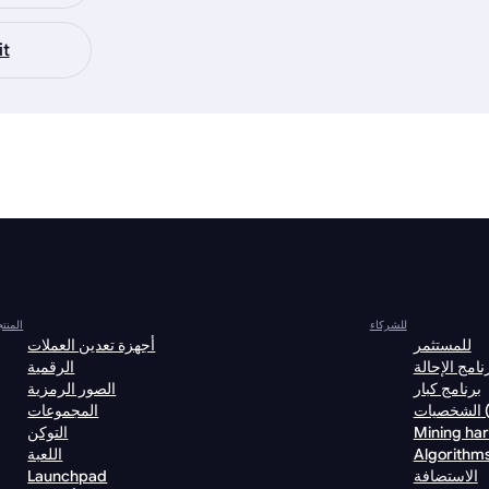
it
للشركاء
المنت
للمستثمر
أجهزة تعدين العملات
نامج الإحالة
الرقمية
برنامج كبار
الصور الرمزية
VI)
المجموعات
Mining ha
التوكن
Algorithm
اللعبة
الاستضافة
Launchpad