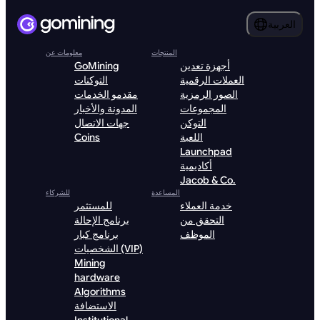
العربية
المنتجات
معلومات عن
أجهزة تعدين
GoMining
العملات الرقمية
التوكنات
الصور الرمزية
مقدمو الخدمات
المجموعات
المدونة والأخبار
التوكن
جهات الاتصال
اللعبة
Coins
Launchpad
أكاديمية
Jacob & Co.
المساعدة
للشركاء
خدمة العملاء
للمستثمر
التحقق من
برنامج الإحالة
الموظف
برنامج كبار
الشخصيات (VIP)
Mining
hardware
Algorithms
الاستضافة