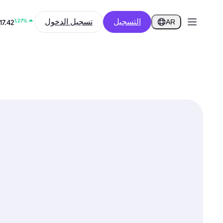
-0.80%
856
التسجيل
تسجيل الدخول
AR
1.27%
17.42