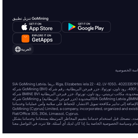
تنزيل تطبيق GoMining
العربية
سة الخصوصية
شركة GoMining المحدودة (جزر فيرجن البريطانية) وSIA GoMining Latvia وBMINE BVI LIMITED تعملان بتوافق كامل مع جميع القوانين واللوائح المعمول بها، وتلتزمان بقوة بمكافحة غسل الأموال، وتمويل الإرهاب، وتمويل الانتشار. نحن نلتزم بأعلى المعايير،
GoMining (Cyprus) Limited, a company, incorporated, organized and existi
Flat/Office 305, 3106, Limassol, Cyprus.
لصدد، ننصحك قبل استخدام خدماتنا بتقييم المخاطر المرتبطة بمنتجاتنا وخدماتنا بشكل