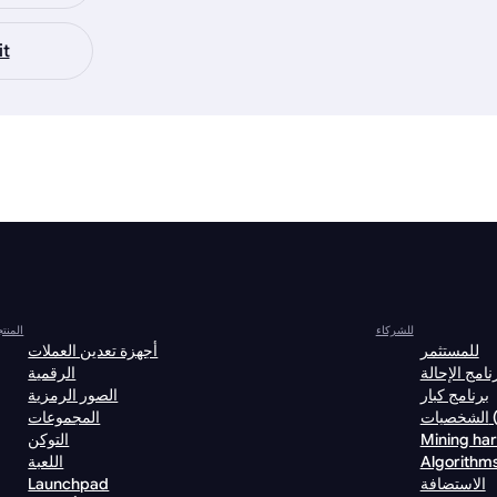
it
للشركاء
المنت
للمستثمر
أجهزة تعدين العملات
نامج الإحالة
الرقمية
برنامج كبار
الصور الرمزية
VI)
المجموعات
Mining ha
التوكن
Algorithm
اللعبة
الاستضافة
Launchpad