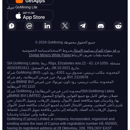
تنزيل GoMining Lite
© 2026 GoMining جميع الحقوق محفوظة
ورقة بيضاء للتوكن
سياسة الامتثال
شروط الاستخدام
سياسة الخصوصية
سياسة ملفات تعريف الارتباط
Digital Miners White Paper
SIA GoMining Latvia، ريغا، Rīga, Elizabetes iela 22 - 42، LV-1050، مسجلة
بتاريخ 08.10.2021، رقم التسجيل: 40203351911
شركة GoMining (BVI) المحدودة، مكاتب ترينيتي، صندوق بريد 4301، رود تاون،
تورتولا، جزر فيرجن البريطانية، رقم شركة BVI: 2110978
شركة BMINE BVI المحدودة، مكاتب ترينيتي، رود تاون، تورتولا، جزر فيرجن
البريطانية VG 1110
شركة GoMining المحدودة (جزر فيرجن البريطانية) وSIA GoMining Latvia
وBMINE BVI LIMITED تعملان بتوافق كامل مع جميع القوانين واللوائح المعمول
بها، وتلتزمان بقوة بمكافحة غسل الأموال، وتمويل الإرهاب، وتمويل الانتشار. نحن
نلتزم بأعلى المعايير، ونضمن الامتثال الصارم لجميع التزامات مكافحة غسل الأموال
وتمويل الإرهاب ذات الصلة، بالإضافة إلى تدابير مكافحة تمويل الانتشار، للحفاظ
على سلامة وأمن عملياتنا وخدماتنا.
GoMining (Cyprus) Limited, a company, incorporated, organized and
existing under the laws of Cyprus with registration number HE 450955,
having its registered address at 28 Oktovriou, 339, TRILOGY EAST