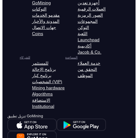
أجهزة تعدين
GoMining
العملات الرقمية
التوكنات
الصور الرمزية
مقدمو الخدمات
المجموعات
المدونة والأخبار
التوكن
جهات الاتصال
اللعبة
Coins
Launchpad
أكاديمية
Jacob & Co.
المساعدة
للشركاء
خدمة العملاء
للمستثمر
التحقق من
برنامج الإحالة
الموظف
برنامج كبار
الشخصيات (VIP)
Mining hardware
Algorithms
الاستضافة
Institutional
تنزيل تطبيق GoMining