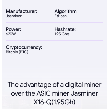
Manufacturer:
Algorithm:
Jasminer
EtHash
Power:
Hashrate:
620W
1.95 Gh/s
Cryptocurrency:
Bitcoin (BTC)
The advantage of a digital miner
over the ASIC miner Jasminer
X16-Q(1.95Gh)