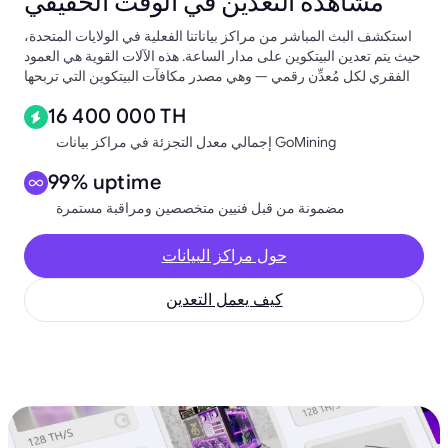
مشاهدة التعدين في الوقت الحقيقي
استكشف البث المباشر من مراكز بياناتنا الفعلية في الولايات المتحدة،
حيث يتم تعدين البيتكوين على مدار الساعة. هذه الآلات القوية هي العمود
الفقري لكل مُعدِّن رقمي — وهي مصدر مكافآت البيتكوين التي تربحها
16 400 000 TH
إجمالي معدل التجزئة في مراكز بيانات GoMining
99% uptime
مضمونة من قبل فنيين متخصصين ومراقبة مستمرة
حول مراكز البيانات
كيف يعمل التعدين