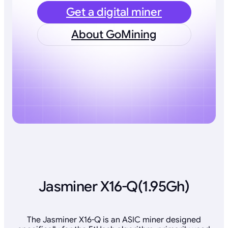
Get a digital miner
About GoMining
Jasminer X16-Q(1.95Gh)
The Jasminer X16-Q is an ASIC miner designed