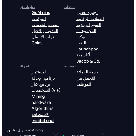
المنتجات
معلومات عن
أجهزة تعدين
GoMining
العملات الرقمية
التوكنات
الصور الرمزية
مقدمو الخدمات
المجموعات
المدونة والأخبار
التوكن
جهات الاتصال
اللعبة
Coins
Launchpad
أكاديمية
Jacob & Co.
المساعدة
للشركاء
خدمة العملاء
للمستثمر
التحقق من
برنامج الإحالة
الموظف
برنامج كبار
الشخصيات (VIP)
Mining
hardware
Algorithms
الاستضافة
Institutional
تنزيل تطبيق GoMining