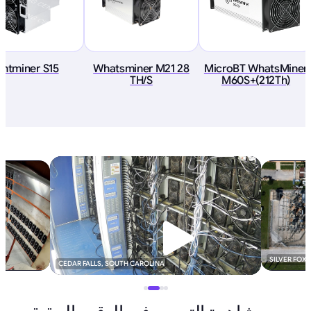
Antminer S15
Whatsminer M21 28
MicroBT WhatsMiner
TH/S
M60S+(212Th)
SILVER FOX
CEDAR FALLS, SOUTH CAROLINA