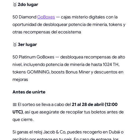
🥈
2do lugar
50 Diamond
GoBoxes
— cajas misterio digitales con la
oportunidad de desbloquear potencia de minería, tokens y
otras recompensas del ecosistema
🥉
3er lugar
50 Platinum GoBoxes — desbloquea recompensas de alto
nivel, incluyendo potencia de minería de hasta 1024 TH,
tokens GOMINING, boosts Bonus Miner y descuentos en
mejoras
Antes de unirte
📅 El sorteo se lleva a cabo del
21 al 28 de abril (12:00
UTC)
, así que asegúrate de recopilar tus boletos antes de
que cierre.
Si ganas el reloj Jacob & Co, puedes recogerlo en Dubái o
recibirlo por entrega en tu país. En caso de entrega, los