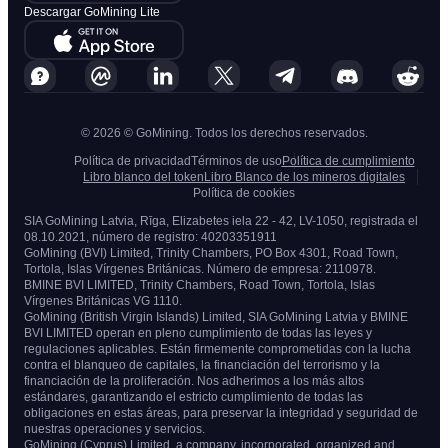
Descargar GoMining Lite
© 2026 © GoMining. Todos los derechos reservados.
Política de privacidad
Términos de uso
Política de cumplimiento
Libro blanco del token
Libro Blanco de los mineros digitales
Política de cookies
SIA GoMining Latvia, Rīga, Elizabetes iela 22 - 42, LV-1050, registrada el
08.10.2021, número de registro: 40203351911
GoMining (BVI) Limited, Trinity Chambers, PO Box 4301, Road Town,
Tortola, Islas Vírgenes Británicas. Número de empresa: 2110978.
BMINE BVI LIMITED, Trinity Chambers, Road Town, Tortola, Islas
Vírgenes Británicas VG 1110.
GoMining (British Virgin Islands) Limited, SIA GoMining Latvia y BMINE
BVI LIMITED operan en pleno cumplimiento de todas las leyes y
regulaciones aplicables. Están firmemente comprometidas con la lucha
contra el blanqueo de capitales, la financiación del terrorismo y la
financiación de la proliferación. Nos adherimos a los más altos
estándares, garantizando el estricto cumplimiento de todas las
obligaciones en estas áreas, para preservar la integridad y seguridad de
nuestras operaciones y servicios.
GoMining (Cyprus) Limited, a company, incorporated, organized and