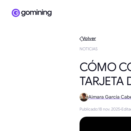
Volver
NOTICIAS
CÓMO CO
TARJETA 
Aimara García Cab
Publicado
:
18 nov. 2025
·
Edit