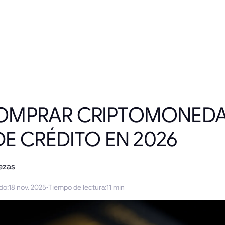
MPRAR CRIPTOMONEDA
DE CRÉDITO EN 2026
ezas
ado
:
18 nov. 2025
·
Tiempo de lectura
:
11 min