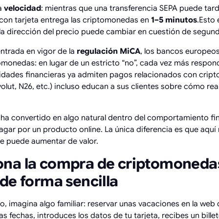
la
velocidad
: mientras que una transferencia SEPA puede tard
 con tarjeta entrega las criptomonedas en
1–5 minutos
.Esto 
la dirección del precio puede cambiar en cuestión de segun
entrada en vigor de la
regulación MiCA
, los bancos europeo
omonedas: en lugar de un estricto “no”, cada vez más respond
idades financieras ya admiten pagos relacionados con crip
olut, N26, etc.) incluso educan a sus clientes sobre cómo re
ha convertido en algo natural dentro del comportamiento fin
gar por un producto online. La única diferencia es que aquí
que puede aumentar de valor.
na la compra de criptomonedas
de forma sencilla
o, imagina algo familiar: reservar unas vacaciones en la web 
las fechas, introduces los datos de tu tarjeta, recibes un bille