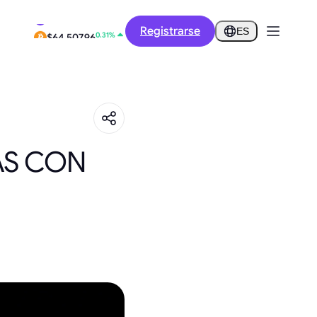
-10.71%
Registrarse
$0.2542
ES
0.31%
$64,507.96
S CON