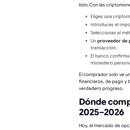
listo.Con las criptomon
Eliges una cripto
Introduces el imp
Seleccionas el m
Un
proveedor de 
transacción.
El banco confirma
monedero persona
El comprador solo ve un
financieros, de pago y 
verdadero progreso.
Dónde compr
2025–2026
Hoy, el mercado de op