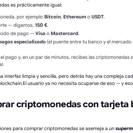
edas es prácticamente igual:
moneda, por ejemplo
Bitcoin
,
Ethereum
o
USDT
.
orte — digamos,
150 €
.
étodo de pago —
Visa
o
Mastercard
.
pagos especializado
(el puente entre tu banco y el mercado 
 el pago y, en un par de minutos, recibes las criptomonedas 
l.
a interfaz limpia y sencilla, pero detrás hay una compleja c
blockchain.El usuario ya no necesita ocuparse de eso — y eso
ar criptomonedas con tarjeta 
ciones para comprar criptomonedas se asemeja a un
superm