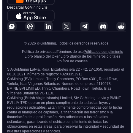
Descargar GoMining Lite
© 2026 © GoMining. Todos los derechos reservados.
Política de privacidad
Términos de uso
Política de cumplimiento
Libro blanco del token
Libro Blanco de los mineros digitales
Política de cookies
SIA GoMining Latvia, Rīga, Elizabetes iela 22 - 42, LV-1050, registrada el
08.10.2021, número de registro: 40203351911
GoMining (BVI) Limited, Trinity Chambers, PO Box 4301, Road Town,
Tortola, Islas Vírgenes Británicas. Número de empresa: 2110978.
BMINE BVI LIMITED, Trinity Chambers, Road Town, Tortola, Islas
Vírgenes Británicas VG 1110.
GoMining (British Virgin Islands) Limited, SIA GoMining Latvia y BMINE
BVI LIMITED operan en pleno cumplimiento de todas las leyes y
regulaciones aplicables. Están firmemente comprometidas con la lucha
contra el blanqueo de capitales, la financiación del terrorismo y la
financiación de la proliferación. Nos adherimos a los más altos
estándares, garantizando el estricto cumplimiento de todas las
obligaciones en estas áreas, para preservar la integridad y seguridad de
nuestras operaciones y servicios.