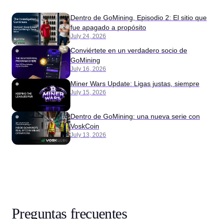
Dentro de GoMining, Episodio 2: El sitio que
fue apagado a propósito
July 24, 2026
Conviértete en un verdadero socio de
GoMining
July 16, 2026
Miner Wars Update: Ligas justas, siempre
July 15, 2026
Dentro de GoMining: una nueva serie con
VoskCoin
July 13, 2026
Preguntas frecuentes