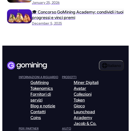
January 25, 2026
🎓 Concorso GoMining Academy: condividi i tuoi
progressi e vinci premi
December 5, 2025
Italiano
INFORMAZIONI A RIGUARDO
PRODOTTI
GoMining
Miner Digitali
Tokenomics
Avatar
Fornitori di
Collezioni
servizi
Token
Blog e notizie
Gioco
Contatti
Launchpad
Coins
Academy
Jacob & Co.
PER I PARTNER
AIUTO