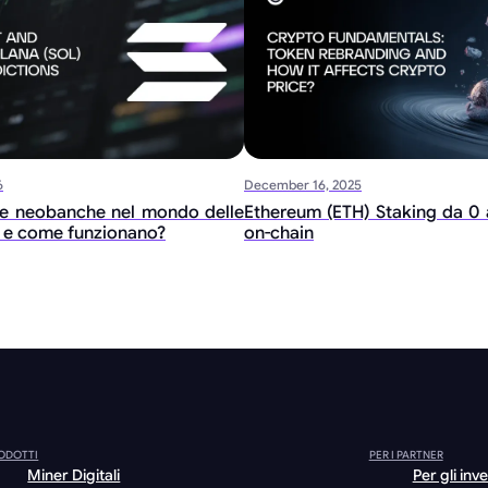
6
December 16, 2025
e neobanche nel mondo delle
Ethereum (ETH) Staking da 0 a
e e come funzionano?
on-chain
ODOTTI
PER I PARTNER
Miner Digitali
Per gli inve