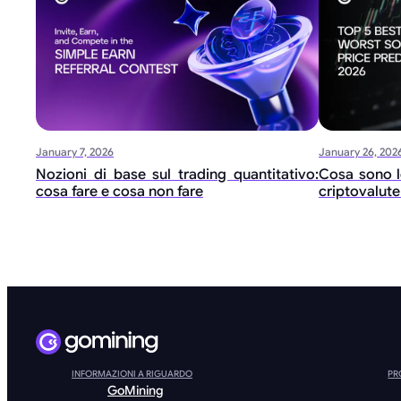
January 7, 2026
January 26, 202
Nozioni di base sul trading quantitativo:
Cosa sono l
cosa fare e cosa non fare
criptovalut
INFORMAZIONI A RIGUARDO
PR
GoMining