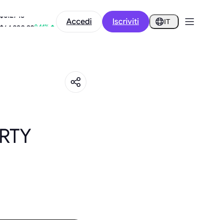
-3.85%
Accedi
Iscriviti
$0.2748
IT
0.44%
$64,920.92
RTY