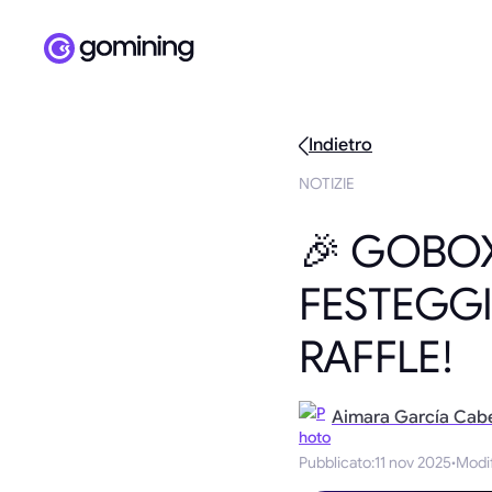
Indietro
NOTIZIE
🎉 GOBOX
FESTEGG
RAFFLE!
Aimara García Cab
Pubblicato
:
11 nov 2025
·
Modi