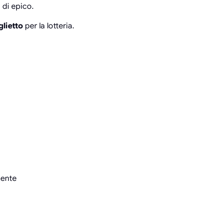
 di epico.
glietto
per la lotteria.
mente