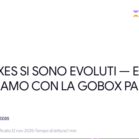
ES SI SONO EVOLUTI — E
IAMO CON LA GOBOX PA
ezas
ficato
:
12 nov 2025
·
Tempo di lettura
:
1 min