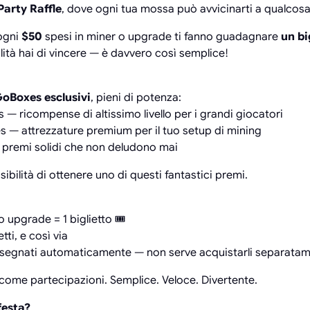
arty Raffle
, dove ogni tua mossa può avvicinarti a qualcosa
 ogni
$50
spesi in miner o upgrade ti fanno guadagnare
un bi
ilità hai di vincere — è davvero così semplice!
oBoxes esclusivi
, pieni di potenza:
 ricompense di altissimo livello per i grandi giocatori
 — attrezzature premium per il tuo setup di mining
premi solidi che non deludono mai
ibilità di ottenere uno di questi fantastici premi.
 upgrade = 1 biglietto 🎟️
tti, e così via
 assegnati automaticamente — non serve acquistarli separata
come partecipazioni. Semplice. Veloce. Divertente.
festa?