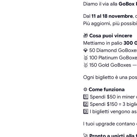
Diamo il via alla
GoBox P
Dal
11 al 18 novembre
,
Più aggiorni, più possib
🎁
Cosa puoi vincere
Mettiamo in palio
300 G
💎 50 Diamond GoBoxes —
🥈 100 Platinum GoBoxes
🥇 150 Gold GoBoxes — 
Ogni biglietto è una poss
⚙️
Come funziona
1️⃣ Spendi $50 in miner o
2️⃣ Spendi $150 = 3 biglie
3️⃣ I biglietti vengono
I tuoi upgrade contano 
🚀
Pronto a unirti alla 