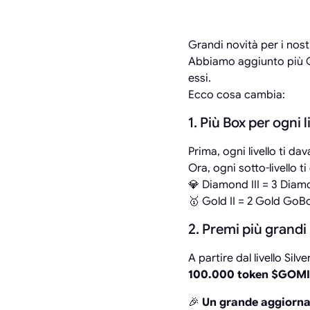
Grandi novità per i nos
Abbiamo aggiunto più Go
essi.
Ecco cosa cambia:
1. Più Box per ogni l
Prima, ogni livello ti d
Ora, ogni sotto-livello 
💎 Diamond III = 3 Dia
🥇 Gold II = 2 Gold GoB
2. Premi più grandi
A partire dal livello Si
100.000 token $GOM
🎉
Un grande aggiorna