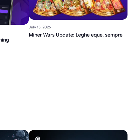
July 15, 2026
Miner Wars Update: Leghe eque, sempre
ning