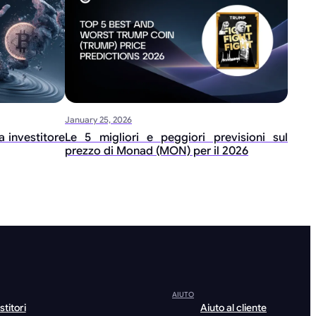
January 25, 2026
 investitore
Le 5 migliori e peggiori previsioni sul
prezzo di Monad (MON) per il 2026
AIUTO
stitori
Aiuto al cliente