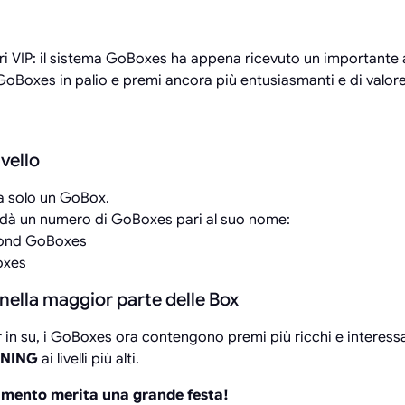
tri VIP: il sistema GoBoxes ha appena ricevuto un important
Boxes in palio e premi ancora più entusiasmanti e di valore
ivello
ava solo un GoBox.
ti dà un numero di GoBoxes pari al suo nome:
mond GoBoxes
oxes
 nella maggior parte delle Box
lver in su, i GoBoxes ora contengono premi più ricchi e interess
INING
ai livelli più alti.
mento merita una grande festa!