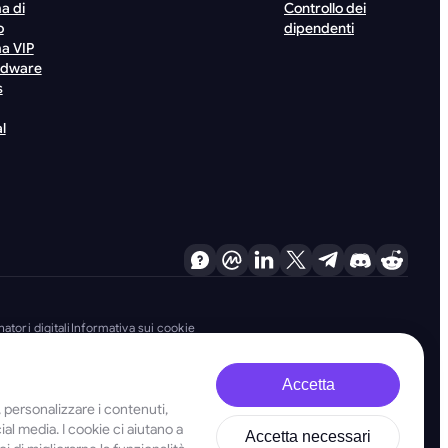
a di
Controllo dei
o
dipendenti
a VIP
rdware
s
l
atori digitali
Informativa sui cookie
Accetta
, personalizzare i contenuti,
no fermamente impegnate nella lotta al riciclaggio di denaro, al
cial media. I cookie ci aiutano a
Accetta necessari
ntiriciclaggio e finanziamento del terrorismo, nonché delle misure anti-