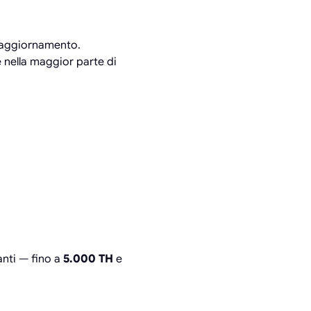
e aggiornamento.
 nella maggior parte di
anti — fino a
5.000 TH
e