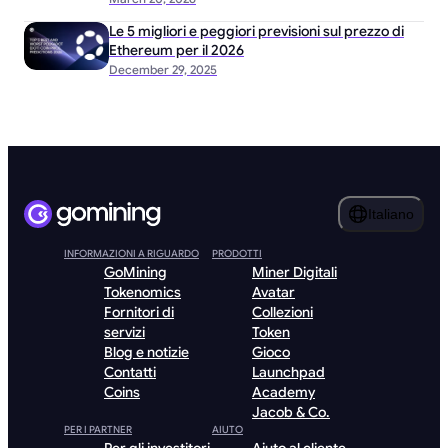
Le 5 migliori e peggiori previsioni sul prezzo di
Ethereum per il 2026
December 29, 2025
Italiano
INFORMAZIONI A RIGUARDO
PRODOTTI
GoMining
Miner Digitali
Tokenomics
Avatar
Fornitori di
Collezioni
servizi
Token
Blog e notizie
Gioco
Contatti
Launchpad
Coins
Academy
Jacob & Co.
PER I PARTNER
AIUTO