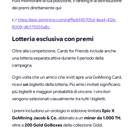
Puoi monitorare la tua posizione, il ranking e la distribuzione
dei premi direttamente qui:
👉
https://app.gomining.com/raffle/6f45705d-4ea4-412e-
8008-dfcf75555a8c
Lotteria esclusiva con premi
Oltre alla competizione, Cards for Friends include anche
una lotteria separata attiva durante il periodo della
campagna.
Ogni volta che un amico che inviti apre una GoMining Card,
ricevi
un
biglietto della lotteria. Più amici invitati significano
più biglietti e maggiori probabilità di vincere. I vincitori
vengono selezionati casualmente tra tutti i biglietti.
I premi includono un orologio in edizione limitata
Epic X
GoMining Jacob & Co.
abbinato a un
miner da 1.000 TH
,
oltre a
200 Gold GoBoxes
della collezione Gold.