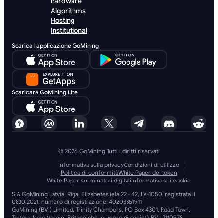
hardware
Algorithms
Hosting
Institutional
Scarica l'applicazione GoMining
Scaricare GoMining Lite
© 2026 GoMining Tutti i diritti riservati
Informativa sulla privacy
Condizioni di utilizzo
Politica di conformità
White Paper dei token
White Paper sui minatori digitali
Informativa sui cookie
SIA GoMining Latvia, Rīga, Elizabetes iela 22 - 42, LV-1050, registrata il
08.10.2021, numero di registrazione: 40203351911
GoMining (BVI) Limited, Trinity Chambers, PO Box 4301, Road Town,
Tortola, Isole Vergini Britanniche, numero di società BVI: 2110978