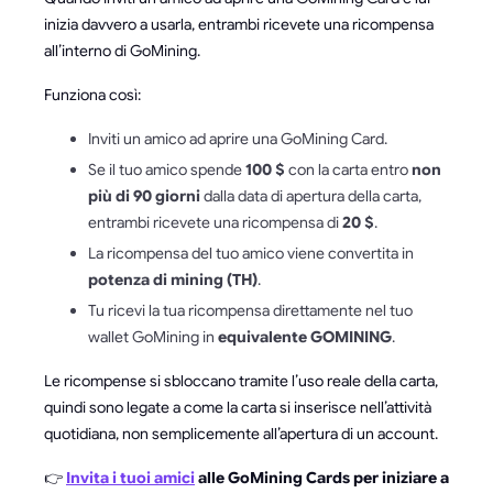
inizia davvero a usarla, entrambi ricevete una ricompensa
all’interno di GoMining.
Funziona così:
Inviti un amico ad aprire una GoMining Card.
Se il tuo amico spende
100 $
con la carta entro
non
più di 90 giorni
dalla data di apertura della carta,
entrambi ricevete una ricompensa di
20 $
.
La ricompensa del tuo amico viene convertita in
potenza di mining (TH)
.
Tu ricevi la tua ricompensa direttamente nel tuo
wallet GoMining in
equivalente GOMINING
.
Le ricompense si sbloccano tramite l’uso reale della carta,
quindi sono legate a come la carta si inserisce nell’attività
quotidiana, non semplicemente all’apertura di un account.
👉
Invita i tuoi amici
alle GoMining Cards per iniziare a