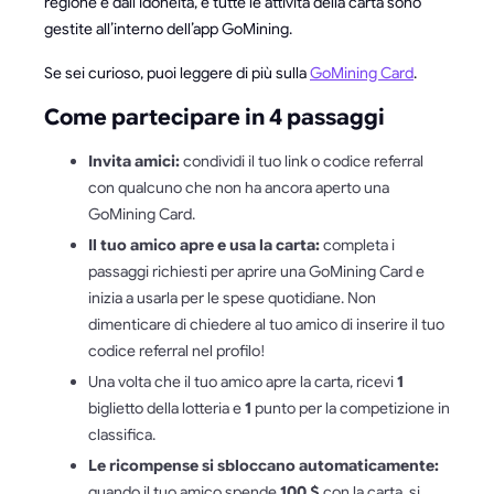
regione e dall’idoneità, e tutte le attività della carta sono
gestite all’interno dell’app GoMining.
Se sei curioso, puoi leggere di più sulla
GoMining Card
.
Come partecipare in 4 passaggi
Invita amici:
condividi il tuo link o codice referral
con qualcuno che non ha ancora aperto una
GoMining Card.
Il tuo amico apre e usa la carta:
completa i
passaggi richiesti per aprire una GoMining Card e
inizia a usarla per le spese quotidiane. Non
dimenticare di chiedere al tuo amico di inserire il tuo
codice referral nel profilo!
Una volta che il tuo amico apre la carta, ricevi
1
biglietto della lotteria e
1
punto per la competizione in
classifica.
Le ricompense si sbloccano automaticamente:
quando il tuo amico spende
100 $
con la carta, si