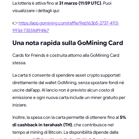
La lotteria è attiva fino al
31 marzo (11:59 UTC)
. Puoi
visualizzare i dettagli qui:
👉
https://app.gomining.com/raffle/9eb163b5-2737-4113-
993d-7355fdf94fe7
Una nota rapida sulla GoMining Card
Cards for Friends è costruita attorno alla GoMining Card
stessa.
La carta ti consente di spendere asset crypto supportati
direttamente dal wallet GoMining, senza spostare fondi né
uscire dall’app. Al lancio non è previsto alcun costo di
emissione e ogni nuova carta include un miner gratuito per
iniziare.
Inoltre, la spesa con la carta permette di ottenere fino al
5%
di cashback in terahash (TH)
, che contribuisce nel
tempo al mining di Bitcoin. La disponibilità dipende dalla