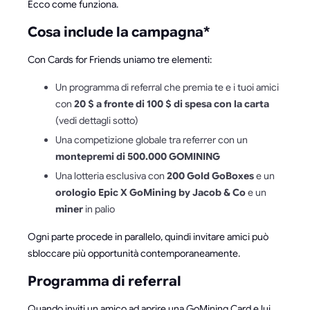
Ecco come funziona.
Cosa include la campagna*
Con Cards for Friends uniamo tre elementi:
Un programma di referral che premia te e i tuoi amici
con
20 $ a fronte di 100 $ di spesa con la carta
(vedi dettagli sotto)
Una competizione globale tra referrer con un
montepremi di 500.000 GOMINING
Una lotteria esclusiva con
200 Gold GoBoxes
e un
orologio Epic X GoMining by Jacob & Co
e un
miner
in palio
Ogni parte procede in parallelo, quindi invitare amici può
sbloccare più opportunità contemporaneamente.
Programma di referral
Quando inviti un amico ad aprire una GoMining Card e lui