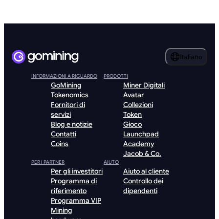
Italiano
INFORMAZIONI A RIGUARDO
PRODOTTI
GoMining
Miner Digitali
Tokenomics
Avatar
Fornitori di
Collezioni
servizi
Token
Blog e notizie
Gioco
Contatti
Launchpad
Coins
Academy
Jacob & Co.
PER I PARTNER
AIUTO
Per gli investitori
Aiuto al cliente
Programma di
Controllo dei
riferimento
dipendenti
Programma VIP
Mining