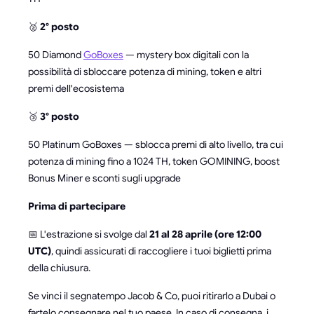
🥈
2° posto
50 Diamond
GoBoxes
— mystery box digitali con la
possibilità di sbloccare potenza di mining, token e altri
premi dell'ecosistema
🥉
3° posto
50 Platinum GoBoxes — sblocca premi di alto livello, tra cui
potenza di mining fino a 1024 TH, token GOMINING, boost
Bonus Miner e sconti sugli upgrade
Prima di partecipare
📅 L'estrazione si svolge dal
21 al 28 aprile (ore 12:00
UTC)
, quindi assicurati di raccogliere i tuoi biglietti prima
della chiusura.
Se vinci il segnatempo Jacob & Co, puoi ritirarlo a Dubai o
fartelo consegnare nel tuo paese. In caso di consegna, i