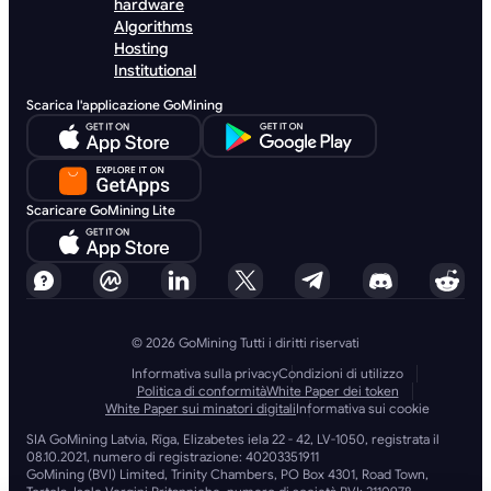
hardware
Algorithms
Hosting
Institutional
Scarica l'applicazione GoMining
Scaricare GoMining Lite
© 2026 GoMining Tutti i diritti riservati
Informativa sulla privacy
Condizioni di utilizzo
Politica di conformità
White Paper dei token
White Paper sui minatori digitali
Informativa sui cookie
SIA GoMining Latvia, Rīga, Elizabetes iela 22 - 42, LV-1050, registrata il
08.10.2021, numero di registrazione: 40203351911
GoMining (BVI) Limited, Trinity Chambers, PO Box 4301, Road Town,