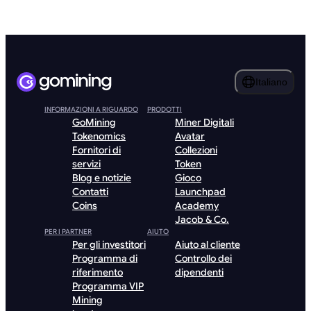
Italiano
INFORMAZIONI A RIGUARDO
PRODOTTI
GoMining
Miner Digitali
Tokenomics
Avatar
Fornitori di
Collezioni
servizi
Token
Blog e notizie
Gioco
Contatti
Launchpad
Coins
Academy
Jacob & Co.
PER I PARTNER
AIUTO
Per gli investitori
Aiuto al cliente
Programma di
Controllo dei
riferimento
dipendenti
Programma VIP
Mining