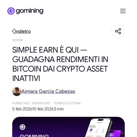
Indietro
NOTIZIE
SIMPLE EARN È QUI —
GUADAGNA RENDIMENTI IN
BITCOIN DAI CRYPTO ASSET
INATTIVI
Aimara García Cabezas
PUBBLICATO
MODIFICATO
TEMPO DI LETTURA
5 feb 2026
10 feb 2026
3 min