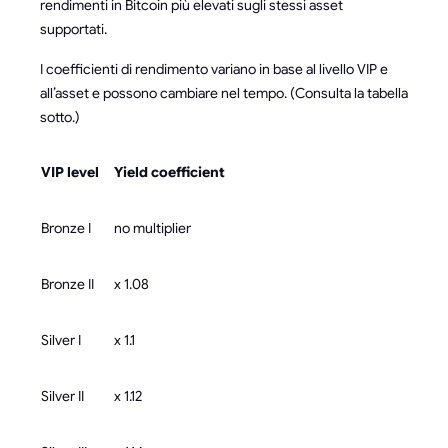
rendimenti in Bitcoin più elevati sugli stessi asset
supportati.
I coefficienti di rendimento variano in base al livello VIP e
all’asset e possono cambiare nel tempo. (Consulta la tabella
sotto.)
VIP level
Yield coefficient
Bronze I
no multiplier
Bronze II
x 1.08
Silver I
x 1.1
Silver II
x 1.12