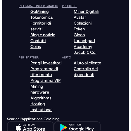
INFORMAZIONI A RIGUARDO
PRODOTTI
GoMining
Miner Digitali
Tokenomics
Avatar
Fornitori di
Collezioni
servizi
Token
Blog e notizie
Gioco
Contatti
Launchpad
Coins
Academy
Jacob & Co.
PER I PARTNER
AIUTO
Per gli investitori
Aiuto al cliente
Programma di
Controllo dei
riferimento
dipendenti
Programma VIP
Mining
hardware
Algorithms
Hosting
Institutional
Scarica l'applicazione GoMining