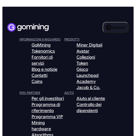
Italiano
INFORMAZIONI A RIGUARDO
PRODOTTI
GoMining
Miner Digitali
Tokenomics
Avatar
Fornitori di
Collezioni
servizi
Token
Blog e notizie
Gioco
Contatti
Launchpad
Coins
Academy
Jacob & Co.
PER I PARTNER
AIUTO
Per gli investitori
Aiuto al cliente
Programma di
Controllo dei
riferimento
dipendenti
Programma VIP
Mining
hardware
Algorithms