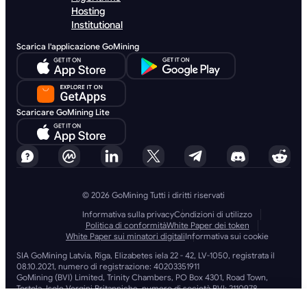
Hosting
Institutional
Scarica l'applicazione GoMining
Scaricare GoMining Lite
© 2026 GoMining Tutti i diritti riservati
Informativa sulla privacy
Condizioni di utilizzo
Politica di conformità
White Paper dei token
White Paper sui minatori digitali
Informativa sui cookie
SIA GoMining Latvia, Rīga, Elizabetes iela 22 - 42, LV-1050, registrata il
08.10.2021, numero di registrazione: 40203351911
GoMining (BVI) Limited, Trinity Chambers, PO Box 4301, Road Town,
Tortola, Isole Vergini Britanniche, numero di società BVI: 2110978
BMINE BVI LIMITED, Trinity Chambers, Road Town, Tortola, Isole Vergini