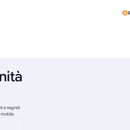
$
$
nità
i e segreti
 mobile.