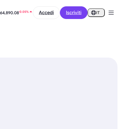
-0.55%
0.2905
Accedi
Iscriviti
IT
-0.05%
64,890.08