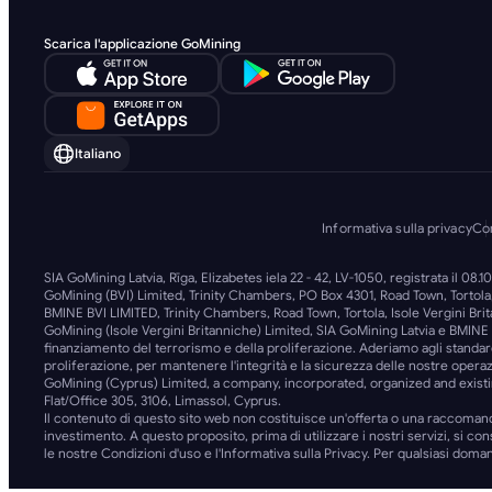
Scarica l'applicazione GoMining
Italiano
Informativa sulla privacy
Con
SIA GoMining Latvia, Rīga, Elizabetes iela 22 - 42, LV-1050, registrata il 08
GoMining (BVI) Limited, Trinity Chambers, PO Box 4301, Road Town, Tortola,
BMINE BVI LIMITED, Trinity Chambers, Road Town, Tortola, Isole Vergini Bri
GoMining (Isole Vergini Britanniche) Limited, SIA GoMining Latvia e BMINE B
finanziamento del terrorismo e della proliferazione. Aderiamo agli standard 
proliferazione, per mantenere l'integrità e la sicurezza delle nostre operazi
GoMining (Cyprus) Limited, a company, incorporated, organized and existi
Flat/Office 305, 3106, Limassol, Cyprus.
Il contenuto di questo sito web non costituisce un'offerta o una raccoman
investimento. A questo proposito, prima di utilizzare i nostri servizi, si con
le nostre Condizioni d'uso e l'Informativa sulla Privacy. Per qualsiasi doman