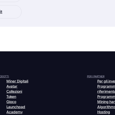
it
ODOTTI
PER I PARTNER
Miner Digitali
Per gli inve
Avatar
Programm
Collezioni
riferiment
Token
Programm
Gioco
Mining ha
Launchpad
Algorithm
Academy
Hosting