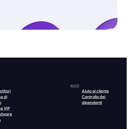
AIUTO
stitori
Aiuto al cliente
a di
Controllo dei
o
dipendenti
a VIP
rdware
s