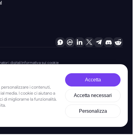
l
atori digitali
Informativa sui cookie
Accetta
, personalizzare i contenuti,
no fermamente impegnate nella lotta al riciclaggio di denaro, al
cial media. I cookie ci aiutano a
Accetta necessari
ntiriciclaggio e finanziamento del terrorismo, nonché delle misure anti-
 di migliorarne la funzionalità.
ita.
stered address at 28 Oktovriou, 339, TRILOGY EAST TOWER, 3rd floor,
Personalizza
e e non devono essere utilizzati come base per prendere decisioni di
edendo e utilizzando questo sito web e i nostri servizi, accetti di rispettare