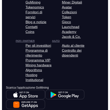
GoMining
Miner Digitali
Tokenomics
Avatar
Fornitori di
Collezioni
servizi
Token
Blog e notizie
Gioco
Contatti
Launchpad
Coins
Academy
Jacob & Co.
PER I PARTNER
AIUTO
Per gli investitori
Aiuto al cliente
Programma di
Controllo dei
riferimento
dipendenti
Programma VIP
Mining hardware
Algorithms
Hosting
Institutional
Scarica l'applicazione GoMining