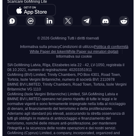
Scaricare GoMining Lite
© 2026 GoMining Tutti i diritti riservati
Informativa sulla privacy
Condizioni di utilizzo
Politica di conformità
White Paper dei token
White Paper sui minatori digitali
Informativa sui cookie
SIA GoMining Latvia, Rīga, Elizabetes iela 22 - 42, LV-1050, registrata il
08.10.2021, numero di registrazione: 40203351911
GoMining (BVI) Limited, Trinity Chambers, PO Box 4301, Road Town,
Tortola, Isole Vergini Britanniche, numero di società BVI: 2110978
BMINE BVI LIMITED, Trinity Chambers, Road Town, Tortola, Isole Vergini
Britanniche VG 1110
GoMining (Isole Vergini Britanniche) Limited, SIA GoMining Latvia e
BMINE BVI LIMITED operano nel pieno rispetto di tutte le leggi e le
normative vigenti e sono fermamente impegnate nella lotta al riciclaggio
di denaro, al finanziamento del terrorismo e della proliferazione.
Aderiamo agli standard più elevati, assicurando la stretta osservanza di
tutti gli obblighi in materia di antiriciclaggio e finanziamento del
terrorismo, nonché delle misure anti-proliferazione, per mantenere
l'integrità e la sicurezza delle nostre operazioni e dei nostri servizi.
GoMining (Cyprus) Limited, a company, incorporated, organized and