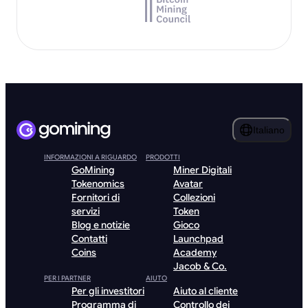
Italiano
INFORMAZIONI A RIGUARDO
PRODOTTI
GoMining
Miner Digitali
Tokenomics
Avatar
Fornitori di
Collezioni
servizi
Token
Blog e notizie
Gioco
Contatti
Launchpad
Coins
Academy
Jacob & Co.
PER I PARTNER
AIUTO
Per gli investitori
Aiuto al cliente
Programma di
Controllo dei