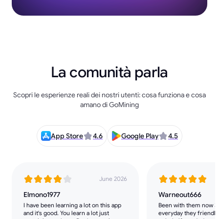
La comunità parla
Scopri le esperienze reali dei nostri utenti: cosa funziona e cosa
amano di GoMining
App Store
4.6
Google Play
4.5
June 2026
Elmono1977
Warneout666
I have been learning a lot on this app
Been with them now 3 
and it's good. You learn a lot just
everyday they friendly