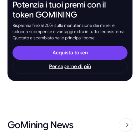
Potenzia i tuoi premi con il
token GOMINING
Risparmia fino al 20% sulla manutenzione dei miner e
sblocca ricompense e vantaggi extra in tutto l'ecosistema.
Quotato e scambiato nelle principali borse
Acquista token
Per saperne di più
GoMining News