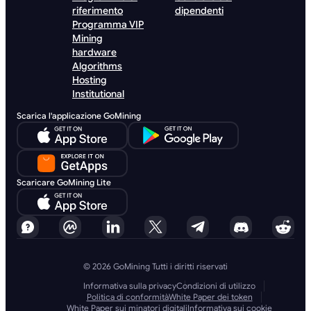
riferimento
dipendenti
Programma VIP
Mining
hardware
Algorithms
Hosting
Institutional
Scarica l'applicazione GoMining
Scaricare GoMining Lite
© 2026 GoMining Tutti i diritti riservati
Informativa sulla privacy
Condizioni di utilizzo
Politica di conformità
White Paper dei token
White Paper sui minatori digitali
Informativa sui cookie