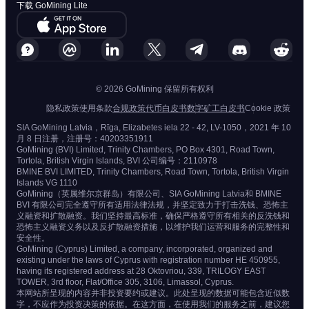
下载 GoMining Lite
© 2026 GoMining 保留所有权利
隐私政策
使用条款
合规政策
代币白皮书
数字矿工白皮书
Cookie 政策
SIA GoMining Latvia，Rīga, Elizabetes iela 22 - 42, LV-1050，2021 年 10
月 8 日注册，注册号：40203351911
GoMining (BVI) Limited, Trinity Chambers, PO Box 4301, Road Town,
Tortola, British Virgin Islands, BVI 公司编号：2110978
BMINE BVI LIMITED, Trinity Chambers, Road Town, Tortola, British Virgin
Islands VG 1110
GoMining（英属维尔京群岛）有限公司、SIA GoMining Latvia和 BMINE
BVI 有限公司完全遵守所有适用法律法规，并坚定致力于打击洗钱、恐怖主
义融资和扩散融资。我们坚持最高标准，确保严格遵守所有相关的反洗钱和
恐怖主义融资义务以及反扩散融资措施，以维护我们运营和服务的完整性和
安全性。
GoMining (Cyprus) Limited, a company, incorporated, organized and
existing under the laws of Cyprus with registration number HE 450955,
having its registered address at 28 Oktovriou, 339, TRILOGY EAST
TOWER, 3rd floor, Flat/Office 305, 3106, Limassol, Cyprus.
本网站所呈现的内容并非投资要约或建议。此处呈现的数据可能包含近似数
字，不应作为投资决策的依据。在这方面，在使用我们的服务之前，建议您