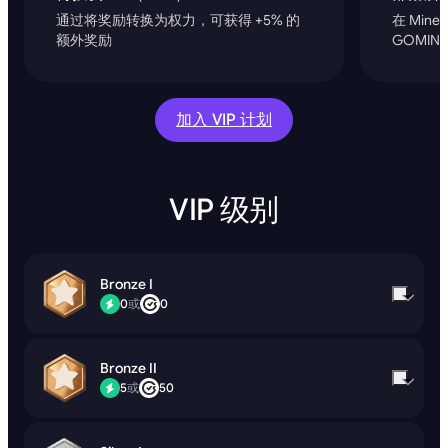
通过将奖励转换为权力，可获得 +5% 的
在 Min
额外奖励
GOMIN
加入 VIP 计划
VIP 级别
Bronze I
0
或
0
Bronze II
5
或
50