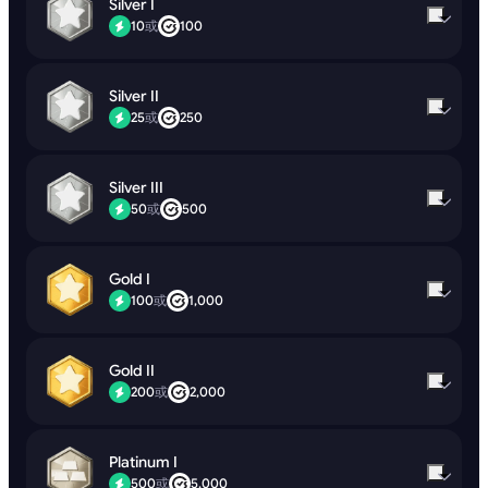
Silver I
10
或
100
Silver II
25
或
250
Silver III
50
或
500
Gold I
100
或
1,000
Gold II
200
或
2,000
Platinum I
500
或
5,000