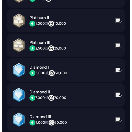
Platinum II
1,000
或
10,000
Platinum III
2,500
或
25,000
Diamond I
5,000
或
50,000
Diamond II
7,000
或
70,000
Diamond III
9,000
或
90,000