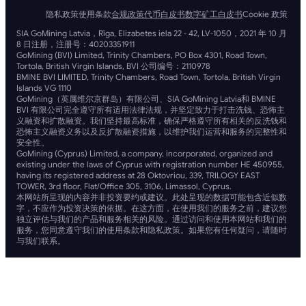
隐私政策
使用条款
合规政策
代币白皮书
数字矿工白皮书
Cookie 政策
SIA GoMining Latvia，Rīga, Elizabetes iela 22 - 42, LV-1050，2021 年 10 月
8 日注册，注册号：40203351911
GoMining (BVI) Limited, Trinity Chambers, PO Box 4301, Road Town,
Tortola, British Virgin Islands, BVI 公司编号：2110978
BMINE BVI LIMITED, Trinity Chambers, Road Town, Tortola, British Virgin
Islands VG 1110
GoMining（英属维尔京群岛）有限公司、SIA GoMining Latvia和 BMINE
BVI 有限公司完全遵守所有适用法律法规，并坚定致力于打击洗钱、恐怖主
义融资和扩散融资。我们坚持最高标准，确保严格遵守所有相关的反洗钱和
恐怖主义融资义务以及反扩散融资措施，以维护我们运营和服务的完整性和
安全性。
GoMining (Cyprus) Limited, a company, incorporated, organized and
existing under the laws of Cyprus with registration number HE 450955,
having its registered address at 28 Oktovriou, 339, TRILOGY EAST
TOWER, 3rd floor, Flat/Office 305, 3106, Limassol, Cyprus.
本网站所呈现的内容并非投资要约或建议。此处呈现的数据可能包含近似数
字，不应作为投资决策的依据。在这方面，在使用我们的服务之前，建议您
独立评估与我们的产品和服务相关的风险。通过访问和使用本网站和我们的
服务，您同意遵守我们的使用条款和隐私政策。如果您有任何疑问，请随时
与我们联系。