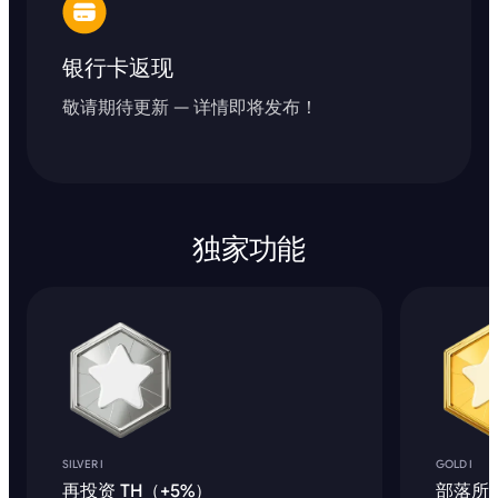
银行卡返现
敬请期待更新 — 详情即将发布！
独家功能
SILVER I
GOLD I
再投资 TH（+5%）
部落所