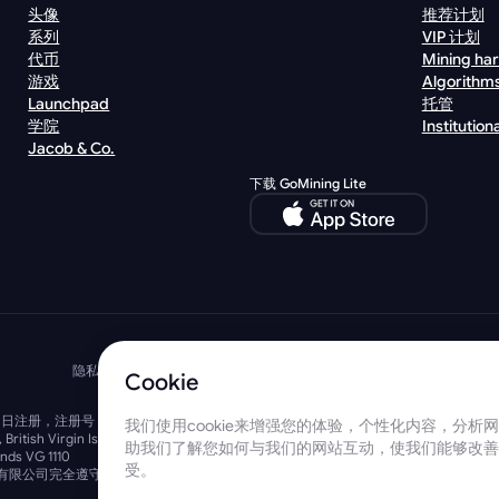
头像
推荐计划
系列
VIP 计划
代币
Mining ha
游戏
Algorithm
Launchpad
托管
学院
Institutiona
Jacob & Co.
下载 GoMining Lite
隐私政策
使用条款
合规政策
代币白皮书
数字矿工白皮书
Cookie 政策
Cookie
© 2026 GoMining 保留所有权利
 10 月 8 日注册，注册号：40203351911
我们使用cookie来增强您的体验，个性化内容，分析网
la, British Virgin Islands, BVI 公司编号：2110978
助我们了解您如何与我们的网站互动，使我们能够改善其
ands VG 1110
受。
a和 BMINE BVI 有限公司完全遵守所有适用法律法规，并坚定致力于打击洗钱、恐怖主