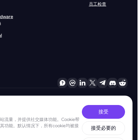
员工检查
rdware
s
l
接受
站流量，并提供社交媒体功能。Cookie帮
功能。默认情况下，所有cookie均被接
接受必要的
义融资和扩散融资。我们坚持最高标准，确保严格遵守所有相关的反洗钱和恐怖主义融资义