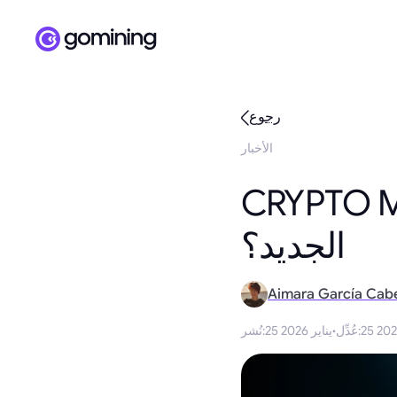
رجوع
الأخبار
هو وكيف هو ألفا
الجديد؟
Aimara García Cab
:
عُدِّل
·
25 يناير 2026
:
نُشر