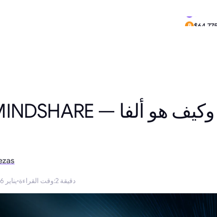
$0.290
$64,77
CRYPTO MINDSHARE — ما 
ezas
2 دقيقة
:
وقت القراءة
·
25 يناير 2026