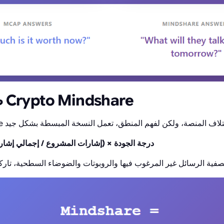
صيغة مبسطة لـ Crypto Mindshare
Mindshare = (إشارات المشروع / إجمالي إشارات السوق) × درجة الجودة