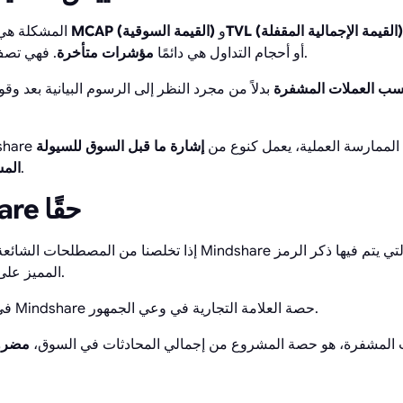
TVL (القيمة الإجمالية المقفلة)
و
MCAP (القيمة السوقية)
المشكلة هي أن المقاييس المألوفة مثل
. فهي تصف ما حدث بالفعل.
أو أحجام التداول هي دائمًا
مؤشرات متأخرة
ب العملات المشفرة
بدلاً من مجرد النظر إلى الرسوم البيانية بعد وق
 بشكل متزايد. في الممارسة العملية، يعمل كنوع من
إشارة ما قبل السوق للسيولة
مبكرة.
المس
ما هو Mindshare حقًا
إذا تخلصنا من المصطلحات الشائعة وبسطنا المصطلحات، فإن dshare
المميز على وسائل التواصل الاجتماعي.
في التسويق الكلاسيكي، يمثل Mindshare حصة العلامة التجارية في وعي الجمهور.
 المشفرة، هو حصة المشروع من إجمالي المحادثات في السوق،
مضروب