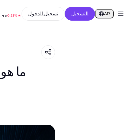
التسجيل
تسجيل الدخول
-0.62%
3
AR
-0.23%
5.28