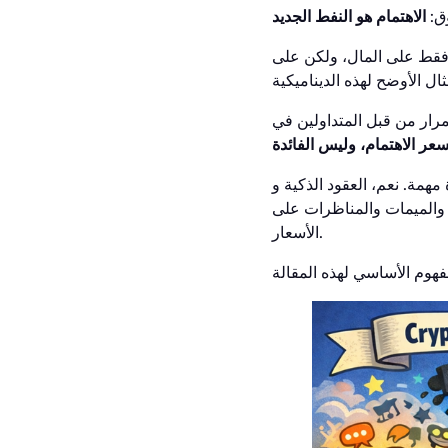
وق:
الاهتمام هو النفط الجديد
 فقط على المال، ولكن على
تمرار من قبل المتداولين في
سعر الاهتمام، وليس الفائدة
لذكية و DeFi و staking والمستخدمون الحقيقيون مهمون. ولكن في معظم الحالات، يأتي
يتر) و Discord و Telegram — ولا يتبع ذلك سوى السيولة ونمو
الأسعار.