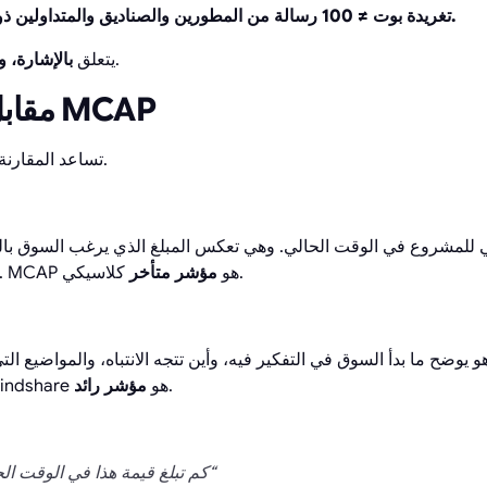
10,000 تغريدة بوت ≠ 100 رسالة من المطورين والصناديق والمتداولين ذوي السمعة الطيبة.
.
Mindshare يتعلق
بالإشارة، 
Mindshare مقابل MCAP
تساعد المقارنة المباشرة في توضيح الفرق.
لي للمشروع في الوقت الحالي. وهي تعكس المبلغ الذي يرغب السوق با
كلاسيكي.
والتوقعات والسيولة الحالية. MCAP هو
مؤشر متأخر
و يوضح ما بدأ السوق في التفكير فيه، وأين تتجه الانتباه، والمواضيع 
.
للمتداولين والمستثمرين. Mindshare هو
مؤشر رائد
”كم تبلغ قيمة هذا في الوقت الحالي؟“