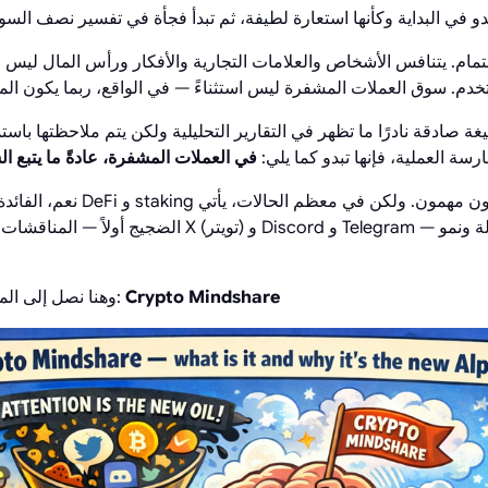
دو في البداية وكأنها استعارة لطيفة، ثم تبدأ فجأة في تفسير نصف الس
تمام. يتنافس الأشخاص والعلامات التجارية والأفكار ورأس المال ليس
يغة صادقة نادرًا ما تظهر في التقارير التحليلية ولكن يتم ملاحظتها باس
رسة العملية، فإنها تبدو كما يلي:
في العملات المشفرة، عادةً ما يتبع ال
نعم، الفائدة مهمة. نعم، العقود ا
الضجيج أولاً — المناقشات والميمات والمناظرات على X (تو
Crypto Mindshare
وهنا نصل إلى المفهوم الأساسي لهذه المقالة: