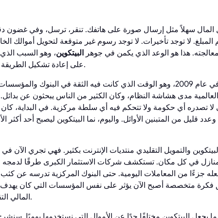
ال المال سهلاً مثل إرسال صورة على هاتفك. تنقر، ترسل، وفي غضون
 المبلغ. لا توجد تأخيرات. لا توجد رسوم غير متوقعة لتحويل أموالك الخا
معالجته. هذا هو الوعد الذي يكمن في جوهر
البيتكوين
، وهو السبب الذي 
على إعادة تشكيل الطريقة التي يعمل بها نظامنا المالي.
ظهر البيتكوين لأول مرة في عام 2009، وهو الوقت الذي كانت فيه الثقة في البنوك 
 العالمية مدى هشاشة النظام، وكان الكثير من الناس يبحثون عن بدائل
لا تصدره أي حكومة ولا تتحكم فيه أي سلطة مركزية. في البداية، كان 
عدد قليل من المتبنين الأوائل. واليوم، نما البيتكوين ليصبح أحد أكثر ا
يتكوين والتمويل التقليدي منتديات الإنترنت بكثير. فهي تجري الآن في
المنازل في كل مكان. تستكشف شركات الاستثمار الكبرى طرقًا لدمجه ف
 جزءًا من المعاملات اليومية. حتى البنوك المركزية تدرسه عن كثب 
 فكرة متخصصة أصبح الآن يؤثر على نفس المؤسسات التي كان يهدف إل
المالي التقليدي يسير على قدم وساق.
 يجعل البيتكوين مختلفًا جدًا عن الأموال التي نستخدمها يوميًا. سنشر