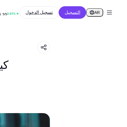
التسجيل
تسجيل الدخول
0.21%
3
AR
0.83%
5.20
كي