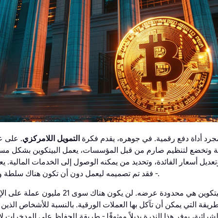
 مجرد أداة دفع رقمية. في جوهره، يقدم فكرة
التمويل اللامركزي
. على ع
زية وتخضع لتنظيم صارم من قبل المؤسسات، يعمل البيتكوين بشكل مست
تعديل أسعار الفائدة، وتحديد من يمكنه الوصول إلى الخدمات المالية. 
- فقد تم تصميمه ليعمل دون أن تكون هناك سلطة واحدة هي من تتخذ القرارات.
إحدى الميزات الرئيسية للبيتكوين هي محدودة عرضه.
ريقة التي يمكن أن تآكل بها العملات الورقية. بالنسبة للأشخاص الذين 
شرائية، يوفر هذا الندرة بديلاً موثوقًا - طريقة للحفاظ على المدخرات لا