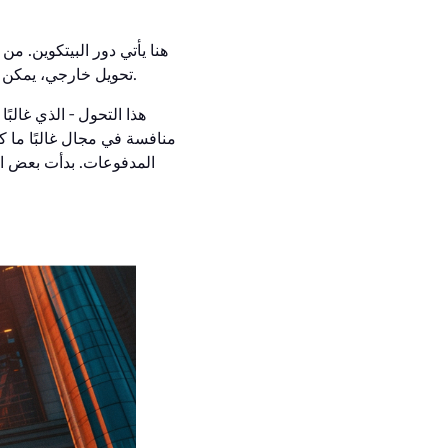
هنا يأتي دور البيتكوين. من 
تحويل خارجي، يمكن إتمام المعاملة في دقائق. وبدلاً من دفع رسوم مرتفعة للتحويلات، يبقى المزيد من أموالك في جيبك.
هذا التحول - الذي غالبً
منافسة في مجال غالبًا ما ك
المدفوعات. بدأت بعض ال