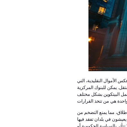
كس الأموال التقليدية، التي
قل. يمكن للبنوك المركزية
يعمل البيتكوين بشكل مختلف
 لن يكون هناك سوى 21 مليون عملة على الإطلاق، مما يمنع التضخم من
يعيشون في بلدان تفقد فيها
 تتأثر بالسياسة الحكومية أو