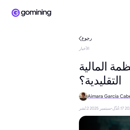
رجوع
الأخبار
ظمة المالية
التقليدية؟
Aimara García Cab
:
عُدِّل
·
2 سبتمبر 2025
:
نُشر