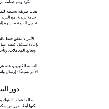
الكود ويتم صيانته من قبل الأشخاص الذين يديرون الشبكة. بدلاً من الوثوق بسلطة واحدة، أنت تثق في التكنولوجيا نفسها.
هناك طريقة بسيطة لتصوره
خدمة بريدية. مع البريد
تحويل القيمة مباشرة إل
بإعادة تشكيل كيفية عمل 
وتعالج المعاملات، وتأخذ
بالنسبة للكثيرين، هذه هي 
الأمر بسيطًا - إرسال واس
دور الب
لطالما عملت البنوك وش
لكنها أيضًا تقرر من يم