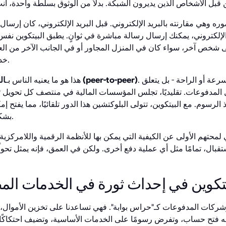
 وهي مقارنته بالبريد الإلكتروني. قبل البريد الإلكتروني، كان إرسال
 الإلكتروني، يمكنك إرسال رسالة مباشرة في ثوانٍ. يطبق البيتكوين نفس
ى شخص آخر، سواء كان في المنزل المجاور أو في الجانب الآخر من العا
خدمة مدفوعات في المنتصف.
. الأمر لا يتعلق فقط بالسرعة أو الراحة - بل يتعلق
المعاملات من نظير إلى نظير (peer-to-peer)
هذا هو ما يعنيه الناس بـ
المدفوعات. تقليديًا، تجلس المؤسسات المالية في منتصف كل تحويل تق
 الرسوم. مع البيتكوين، تتولى البلوكتشين هذا الدور تلقائيًا، مما يفتح 
بشكل أكثر انفتاحًا وبحواجز أقل.
لمحتهم الأولى عن الكيفية التي يمكن بها للأنظمة الرقمية واللامركزية أ
تقبال، تمامًا مثل أي عملية دفع أخرى. ولكن في العمق، فإنه يمثل تحولًا 
يتكوين في إحداث ثورة في الخدمات المص
ركات المدفوعات كـ"حراس بوابة". فهي تساعدنا على تخزين الأموال، وت
كنه فتح حساب، وتفرض رسومًا على الخدمات الأساسية، وتضيف احتكاكًا