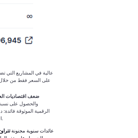
على السعر فقط من خلال ال
ضعف اقتصاديات العم
والحصول على نسبة م
الرقمية الموثوقة فائدة: 
في ورقة المشروع البيضاء.
ا
في 2021-2023، قدمت العشرات من مشاريع PoS ومنصات DeFi عائدات سنوية مجنونة
تتراوح بين