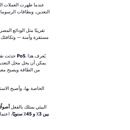
عندما ظهرت العملات الم
التعدين، وبطاقات الرسوما
مستقرة وآمنة — وتكافئك ا
. يُعرف هذا
إيثريوم — إلى PoS
حدثت نق
من الطاقة ويصبح معيار
بحلول عام 2025، كان نظام PoS البيئي يمتلك بالفعل
أصولًا تز
بين 3٪ و 45٪ سنويًا
، اعتما