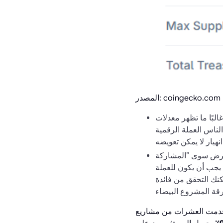
المصدر: coingecko.com
بًا ما تظهر معدلات APY عالية في المشاريع التي تضم عددًا قليلاً من المستخدمين، حيث يتم الحفاظ
لناس العملة الرقمية
 غرض سوى ”المشاركة
 يجب أن يكون للعملة
كنك التحقق من فائدة