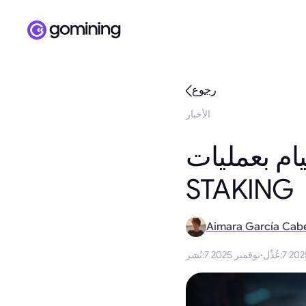
رجوع
الأخبار
م بعمليات POS
STAKING
Aimara García Cab
:
عُدِّل
·
7 نوفمبر 2025
:
نُشر