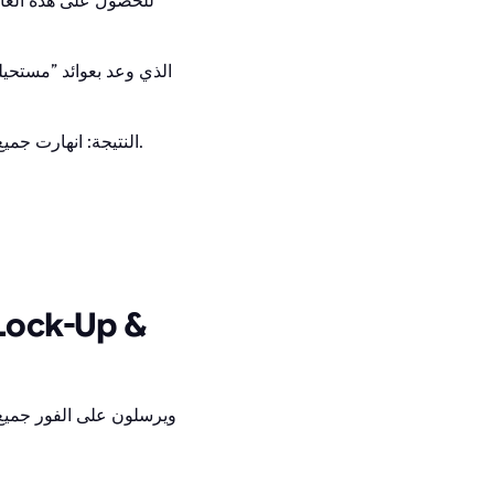
للحصول على هذه العائ
، الذي وعد بعوائد ”مستح
النتيجة: انهارت جميع العملات الرقمية المفتوحة تقريبًا، وتركت المستثمرين يحملون أكياسًا من العملات التي لا قيمة لها.