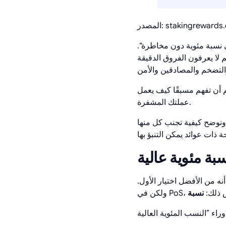
: stakingrewards.com
 نسبة مئوية دون مخاطرة“.
لا يعرفون الفروق الدقيقة
وما هي عيوبه، وما الذي يجب عليك التحقق منه قبل ”مشاركة“
عملتك المشفرة.
نوضح كيفية تجنب كل منها
٪ سنويًا وآخر بنسبة 5٪ فقط، فمن الواضح أنه من الأفضل اختيار الأول.
ر عكس ذلك: