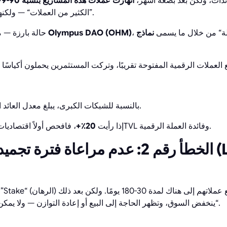
دات، ولكن بعد بضعة أشهر،
انهارت عملات هذه المشاريع بنسبة 90-99٪
”الكثير من العملات“ — ولكنها لم تكن تساوي شيئًا تقريبًا.
يلة“ من خلال ما يسمى
نماذج
Olympus DAO (OHM)
حالة بارزة — مشاريع مستوحاة من نموذج
.
بالنسبة للشبكات الكبرى، يبلغ معدل العائد
، فافحص أولاً اقتصاديات العملة الرقمية والتضخم وTVL وفائدة العملة الرقمية.
إذا رأيت
20٪+
الخطأ رقم 2: عدم مراعاة فترة تجميد ال
ينخفض السوق، وتظهر الحاجة إلى البيع أو إعادة التوازن — ولا يمكن سحب الأموال لأنها ”مقفلة“.