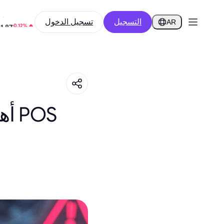
التسجيل
تسجيل الدخول
-0.55%
05
AR
-0.12%
1.87