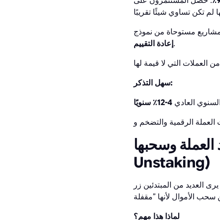
. حصل المستثمرون على
.
إعادة التقييم
سهل التذكر:
 السنوي العادي
4-12٪ سنويًا
عملة وسحبها (Lock-Up &
Unstaking)
يرى العديد من المبتدئين زر ”Stake“ (الرهان) ويرسلون على الفور جميع عملاتهم إلى هناك لمدة 30-180 يومًا. ولكن بعد ذلك
لماذا هذا مهم؟