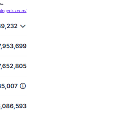
— يصدر المشروع العديد من العملات الجديدة لدفع المكافآت، وينخفض السعر.
تض
oingecko.com/