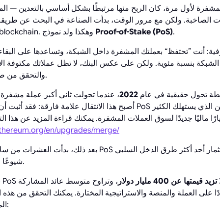
شفرة لأول مرة، كان الربح منها مرتبطًا بشكل أساسي بالتعدين — الم
ت الصاخبة. ولكن مع مرور الوقت، بدأت الصناعة في البحث عن طريقة 
.
Proof-of-Stake (PoS)
الوصول إليها لدعم شبكات blockchain. وهكذا ولد نموذج
لشبكة بنسبة مئوية. ولكن على عكس البنك، لا تظل عملاتك مكتوفة ال
blockchain والتحقق من صحة المعاملات.
طة تحول حقيقية في عام
2022
، عندما تحولت ثاني أكبر عملة مشفرة
ًا ماليًا جديدًا لسوق العملات المشفرة. يمكنك قراءة المزيد عن هذا ا
/ethereum.org/en/upgrades/merge/
بعد ذلك، بدأت العشرات من سلاسل الكتل في تطوير نماذج PoS ال
شيوعًا في مجال العملات المشفرة.
يد قيمتها عن 400 مليار دولار
، وتراوح متوسط عائد المشاركة
دًا على العملة والمنصة والاستراتيجية المختارة. يمكنك التحقق من هذه
المتخصصة، على سبيل المثال: