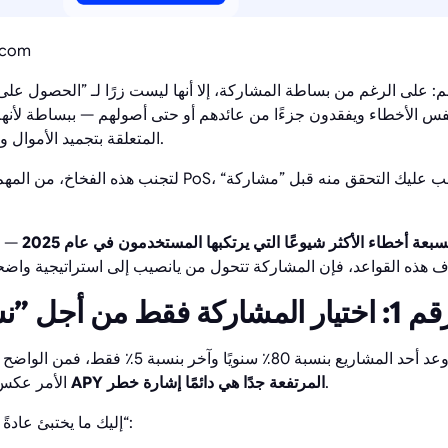
المصدر
 على الرغم من بساطة المشاركة، إلا أنها ليست زرًا لـ ”الحصول على
فس الأخطاء ويفقدون جزءًا من عائدهم أو حتى أصولهم — ببساطة لأنهم 
المتعلقة بتجميد الأموال والتضخم والمصادقين والأمن.
لتجنب هذه الفخاخ، من المهم أن تفهم مسبقًا كيف يعمل PoS، 
سبعة أخطاء الأكثر شيوعًا التي يرتكبها المستخدمون في عام 2025
— و
يعتقد الكثير من الناس: إذا وعد أحد المشاريع بنسبة 80
.
نسبة APY المرتفعة جدًا هي دائمًا إشارة خطر
ولكن في PoS، الأم
إليك ما يختبئ عادةً وراء ”النسب المئوية العالية“: