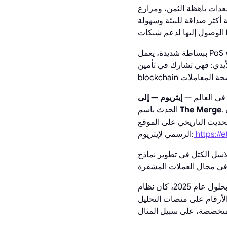
عدات باهظة الثمن، ومزارع
أكثر صداقة للبيئة وسهولة
ببساطة شديدة، يعمل PoS تقريبًا مثل الودائع المصرفية: أنت ”تحتفظ“ بعملتك المشفرة داخل الشبكة، وتساعدها على البقاء
أيدي: فهي تشارك في تأمين
 في العالم —
. أصبح هذا الانتقال علامة فارقة: فقد أثبت أن PoS يمكن أن يحل محل التعدين الذي يستهلك الكثير
The Merge
الحدث باسم
لتحديث التاريخي على الموقع
https:/
الرسمي لإيثريوم:
خاصة بها، وأصبح الاستثمار أحد أكثر طرق الدخل السلبي
 الأرقام على منصات التحليل