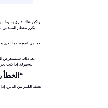
ولكن هناك فارق بسيط مهم:
يكرر معظم المبتدئين ن
بعد ذلك، سنستعرض
ال
بسهولة. إذا كنت تعرف هذه القواعد، فإن المشاركة تتحول من يانصيب إلى استراتيجية واضحة ذات عوائد يمكن التنبؤ بها.
الخطأ رقم 1: اختيار المشاركة فقط من أجل ”نسبة مئوية عالية“