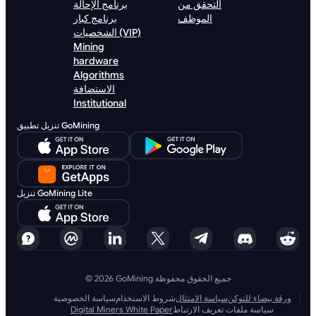
التحقق من
برنامج الإحالة
الموظف
برنامج كبار
الشخصيات (VIP)
Mining
hardware
Algorithms
الاستضافة
Institutional
تنزيل تطبيق GoMining
تنزيل GoMining Lite
© 2026 GoMining جميع الحقوق محفوظة
ورقة بيضاء للتوكن
سياسة الامتثال
شروط الاستخدام
سياسة الخصوصية
سياسة ملفات تعريف الارتباط
Digital Miners White Paper