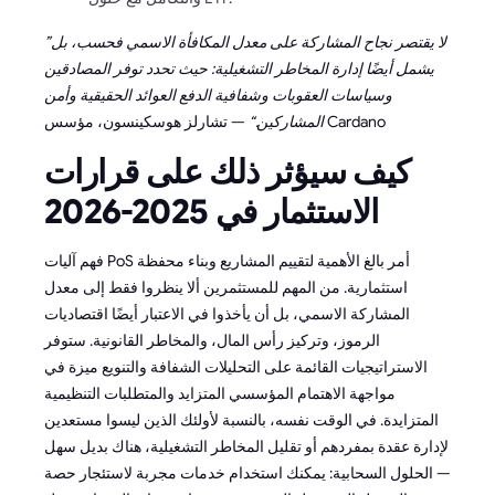
”لا يقتصر نجاح المشاركة على معدل المكافأة الاسمي فحسب، بل
يشمل أيضًا إدارة المخاطر التشغيلية: حيث تحدد توفر المصادقين
وسياسات العقوبات وشفافية الدفع العوائد الحقيقية وأمن
— تشارلز هوسكينسون، مؤسس Cardano
المشاركين.“
كيف سيؤثر ذلك على قرارات
الاستثمار في 2025-2026
فهم آليات PoS أمر بالغ الأهمية لتقييم المشاريع وبناء محفظة
استثمارية. من المهم للمستثمرين ألا ينظروا فقط إلى معدل
المشاركة الاسمي، بل أن يأخذوا في الاعتبار أيضًا اقتصاديات
الرموز، وتركيز رأس المال، والمخاطر القانونية. ستوفر
الاستراتيجيات القائمة على التحليلات الشفافة والتنويع ميزة في
مواجهة الاهتمام المؤسسي المتزايد والمتطلبات التنظيمية
المتزايدة. في الوقت نفسه، بالنسبة لأولئك الذين ليسوا مستعدين
لإدارة عقدة بمفردهم أو تقليل المخاطر التشغيلية، هناك بديل سهل
— الحلول السحابية: يمكنك استخدام خدمات مجربة لاستئجار حصة