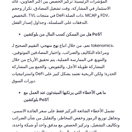
المؤشرات الرئيسية: تركيز الحصص بين أكبر العناوين، عائد
الاستثمار في المشاركة، وقت تشغيل المصادق، تكرار وحجم
التخفيض، TVL في منتجات DeFi ذات الصلة، MCAP و FDV،
التدفقات على السلسلة، وجداول إصدار القفل.
هل من الممكن كسب المال من بلوكشين PoS؟
نعم، من خلال اتباع نهج منهجي: التقييم الصحيح لـ tokenomics،
ومراعاة التكاليف والضرائب، واختيار المصادقين الموثوقين،
والتنويع. في الممارسة العملية، يتم تحقيق الأرباح من خلال
المشاركة طويلة الأجل، والتفويض، والجمع بين المشاركة
واستراتيجيات DeFi الحذرة؛ ولكن الربحية تعتمد بشكل كبير على
دورات السوق.
ما هي الأخطاء التي يرتكبها المبتدئون عند العمل مع
بلوكشين PoS؟
تشمل الأخطاء الشائعة التركيز فقط على سعر الفائدة الاسمي،
وتجاهل توزيع الرموز وخفض المخاطر، والتقليل من شأن الضرائب
وتكاليف التشغيل، وتركيز الحصص مع مدقق واحد أو شبكة واحدة،