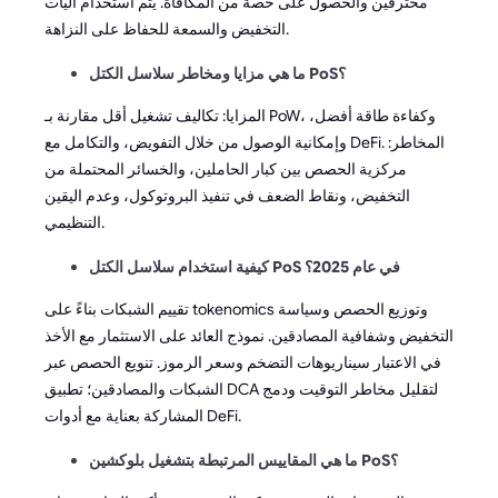
محترفين والحصول على حصة من المكافأة. يتم استخدام آليات
التخفيض والسمعة للحفاظ على النزاهة.
ما هي مزايا ومخاطر سلاسل الكتل PoS؟
المزايا: تكاليف تشغيل أقل مقارنة بـ PoW، وكفاءة طاقة أفضل،
وإمكانية الوصول من خلال التفويض، والتكامل مع DeFi. المخاطر:
مركزية الحصص بين كبار الحاملين، والخسائر المحتملة من
التخفيض، ونقاط الضعف في تنفيذ البروتوكول، وعدم اليقين
التنظيمي.
كيفية استخدام سلاسل الكتل PoS في عام 2025؟
تقييم الشبكات بناءً على tokenomics وتوزيع الحصص وسياسة
التخفيض وشفافية المصادقين. نموذج العائد على الاستثمار مع الأخذ
في الاعتبار سيناريوهات التضخم وسعر الرموز. تنويع الحصص عبر
الشبكات والمصادقين؛ تطبيق DCA لتقليل مخاطر التوقيت ودمج
المشاركة بعناية مع أدوات DeFi.
ما هي المقاييس المرتبطة بتشغيل بلوكشين PoS؟