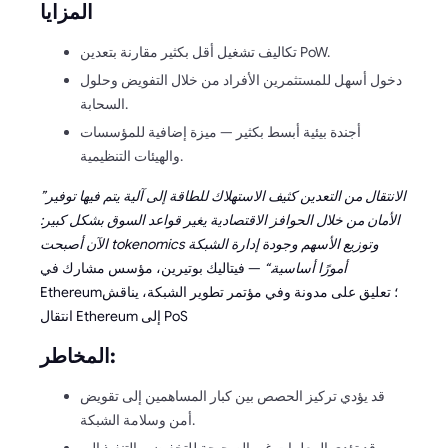
المزايا
تكاليف تشغيل أقل بكثير مقارنة بتعدين PoW.
دخول أسهل للمستثمرين الأفراد من خلال التفويض وحلول
السحابة.
أجندة بيئية أبسط بكثير — ميزة إضافية للمؤسسات
والهيئات التنظيمية.
”الانتقال من التعدين كثيف الاستهلاك للطاقة إلى آلية يتم فيها توفير
الأمان من خلال الحوافز الاقتصادية يغير قواعد السوق بشكل كبير:
الآن أصبحت tokenomics وتوزيع الأسهم وجودة إدارة الشبكة
أمورًا أساسية.“
— فيتاليك بوتيرين، مؤسس مشارك في
Ethereum؛ تعليق على مدونة وفي مؤتمر تطوير الشبكة، يناقش
انتقال Ethereum إلى PoS
المخاطر:
قد يؤدي تركيز الحصص بين كبار المساهمين إلى تقويض
أمن وسلامة الشبكة.