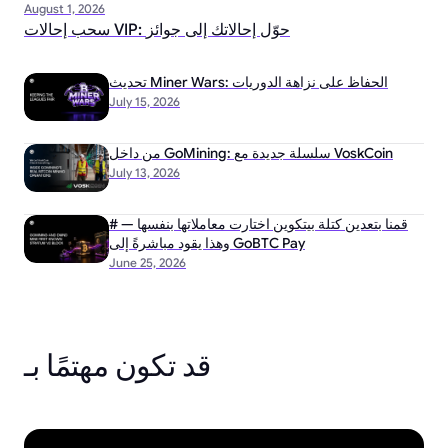
August 1, 2026
سحب إحالات VIP: حوّل إحالاتك إلى جوائز
تحديث Miner Wars: الحفاظ على نزاهة الدوريات
July 15, 2026
من داخل GoMining: سلسلة جديدة مع VoskCoin
July 13, 2026
# قمنا بتعدين كتلة بيتكوين اختارت معاملاتها بنفسها —
وهذا يقود مباشرةً إلى GoBTC Pay
June 25, 2026
قد تكون مهتمًا بـ