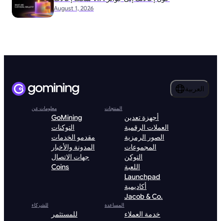
August 1, 2026
العربية
المنتجات
معلومات عن
أجهزة تعدين
GoMining
العملات الرقمية
التوكنات
الصور الرمزية
مقدمو الخدمات
المجموعات
المدونة والأخبار
التوكن
جهات الاتصال
اللعبة
Coins
Launchpad
أكاديمية
Jacob & Co.
المساعدة
للشركاء
خدمة العملاء
للمستثمر