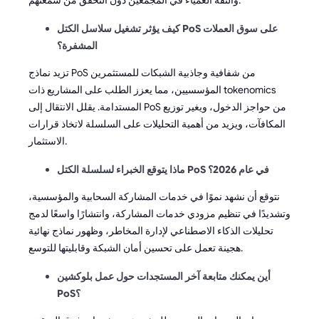
والثقة العمياء في المجمّعين دون التحقق من سمعتهم.
كيف يؤثر تشغيل سلاسل الكتل PoS على سوق العملات
المشفرة؟
تزيد نماذج PoS من شفافية وجاذبية الشبكات للمستثمرين
المؤسسيين، مما يعزز الطلب على المشاريع ذات tokenomics
المستدامة. يقلل الانتقال إلى PoS من حواجز الدخول، ويغير توزيع
المكافآت، ويزيد من أهمية التحليلات على السلسلة لاتخاذ قرارات
الاستثمار.
ماذا يتوقع الخبراء لسلسلة الكتل PoS في عام 2026؟
نتوقع أن نشهد نموًا في خدمات المشاركة السحابية والمؤسسية،
وتشديدًا في تنظيم مزودي خدمات المشاركة، وانتشارًا واسعًا لدمج
تحليلات الذكاء الاصطناعي لإدارة المخاطر، وظهور نماذج نهائية
هجينة تعمل على تحسين أمان الشبكة وقابليتها للتوسع.
أين يمكنك متابعة آخر المستجدات حول عمل بلوكشين
PoS؟