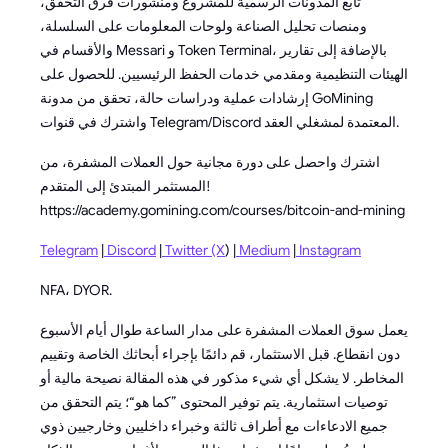
تابع المدونات الرسمية للمشروع ومنشورات فرق التحقق،
ومنصات تحليل الصناعة ولوحات المعلومات على السلسلة،
والأقسام في Messari و Token Terminal، بالإضافة إلى تقارير
الهيئات التنظيمية ومقدمي خدمات الحفظ الرئيسيين. للحصول على
إرشادات عملية ودراسات حالة، تحقق من مدونة GoMining
واشترك في قنوات Telegram/Discord المعتمدة لمشغلي العقد.
اشترك واحصل على دورة مجانية حول العملات المشفرة، من
المستثمر المبتدئ إلى المتقدم!
https://academy.gomining.com/courses/bitcoin-and-mining
Telegram
|
Discord
|
Twitter (X
) |
Medium
|
Instagram
NFA، DYOR.
يعمل سوق العملات المشفرة على مدار الساعة طوال أيام الأسبوع
دون انقطاع. قبل الاستثمار، قم دائمًا بإجراء أبحاثك الخاصة وتقييم
المخاطر. لا يشكل أي شيء مذكور في هذه المقالة نصيحة مالية أو
توصيات استثمارية. يتم توفير المحتوى ”كما هو“؛ يتم التحقق من
جميع الادعاءات مع أطراف ثالثة وخبراء داخليين وخارجيين ذوي