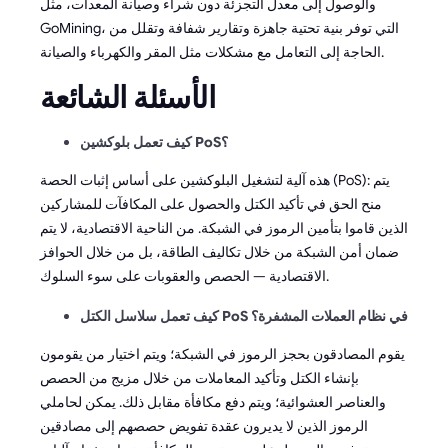
والوصول إلى معدل التجزئة دون شراء وصيانة المعدات، مثل
GoMining، التي توفر بنية تحتية جاهزة وتقارير شفافة وتقلل من
الحاجة إلى التعامل مع مشكلات مثل المقر والكهرباء والصيانة.
الأسئلة الشائعة
كيف تعمل بلوكشين PoS؟
هذه آلية لتشغيل البلوكشين على أساس إثبات الحصة (PoS): يتم
منح الحق في تأكيد الكتل والحصول على المكافآت للمشاركين
الذين قاموا بتأمين الرموز في الشبكة. من الناحية الاقتصادية، لا يتم
ضمان أمن الشبكة من خلال تكاليف الطاقة، بل من خلال الحوافز
الاقتصادية — الحصص والعقوبات على سوء السلوك.
كيف تعمل سلاسل الكتل PoS في نظام العملات المشفرة؟
يقوم المصادقون بحجز الرموز في الشبكة؛ ويتم اختيار من يقومون
بإنشاء الكتل وتأكيد المعاملات من خلال مزيج من الحصص
والعناصر العشوائية؛ ويتم دفع مكافأة مقابل ذلك. يمكن لحاملي
الرموز الذين لا يديرون عقدة تفويض حصصهم إلى مصادقين