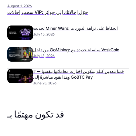
August 1, 2026
سحب إحالات VIP: حوّل إحالاتك إلى جوائز
تحديث Miner Wars: الحفاظ على نزاهة الدوريات
July 15, 2026
من داخل GoMining: سلسلة جديدة مع VoskCoin
July 13, 2026
# قمنا بتعدين كتلة بيتكوين اختارت معاملاتها بنفسها —
وهذا يقود مباشرةً إلى GoBTC Pay
June 25, 2026
قد تكون مهتمًا بـ