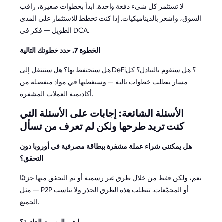
لا تستثمر كل شيء دفعة واحدة. ابدأ بخطوات صغيرة، راقب
السوق، واشعر بالديناميكيات. إذا كنت تخطط للاستثمار على المدى
الطويل — فكر في DCA.
الخطوة 7. حدد خطوتك التالية
هل ستحتفظ بها؟ هل ستنتقل إلى DeFi؟ هل ستقوم بالتبادل؟ كل
مسار يتطلب خطوات تالية — وسنغطيها في مواد منفصلة من
أكاديمية العملات المشفرة.
الأسئلة الشائعة: إجابات على الأسئلة التي
كنت تريد طرحها ولكن لم تعرف من تسأل
هل يمكنني شراء عملة مشفرة ببطاقة مصرفية في أوروبا دون
التحقق؟
نعم، ولكن فقط من خلال طرق غير رسمية أو تم التحقق منها جزئيًا
— مثل P2P أو المجمّعات. تتطلب هذه الطرق الحذر ولا تناسب
الجميع.
ما هي الرسوم العادية؟