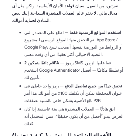
بنقرتين، من السهل نسيان قواعد الأمان الأساسية. ولكن مثل أي
مجال مالي، لا يغفر عالم العملات المشفرة السذاجة. إليك بعض
المبادئ لحماية أموالك:
استخدم المواقع الرسمية فقط
— اطلع على المصادر التي
تم التحقق منها: الموقع الرسمي للمشروع، App Store /
Google Play، أو الروابط من البورصة نفسها. أصبحت نسخ
التصيد الاحتيالي أكثر تعقيدًا من أي وقت مضى.
— رموز SMS عفا عليها الزمن.
قم دائمًا بتمكين 2FA
استخدم Google Authenticator أو تطبيقًا مكافئًا — أفضل
تأمين لك.
تحقق جيدًا من جميع تفاصيل الدفع
— رمز واحد خاطئ في
عنوان المحفظة يمكن أن يكلفك 100٪ من أموالك. هذا أمر
بالغ الأهمية بشكل خاص بالنسبة لصفقات P2P.
ابق هادئًا
— العملات المشفرة هي بيئة عاطفية. إذا كان
العرض يبدو ”أفضل من أن يكون حقيقيًا“، فمن المحتمل أنه
كذلك.
الأخطاء الشائعة للمبتدئين (وكيفية تجنبها)