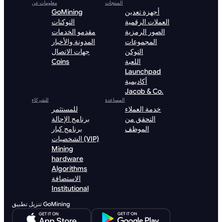
المنتجات
معلومات عن
أجهزة تعدين
GoMining
العملات الرقمية
التوكنات
الصور الرمزية
مقدمو الخدمات
المجموعات
المدونة والأخبار
التوكن
جهات الاتصال
اللعبة
Coins
Launchpad
أكاديمية
Jacob & Co.
المساعدة
للشركاء
خدمة العملاء
للمستثمر
التحقق من
برنامج الإحالة
الموظف
برنامج كبار
الشخصيات (VIP)
Mining
hardware
Algorithms
الاستضافة
Institutional
تنزيل تطبيق GoMining