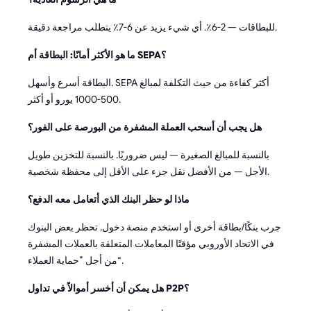
للبطاقات — 2-6٪. أي شيء يزيد عن 6-7٪ يتطلب مراجعة دقيقة.
ما هو الأكثر أمانًا: البطاقة أم SEPA؟
البطاقة أسرع وأسهل. SEPA أكثر كفاءة من حيث التكلفة لمبالغ
500-1000 يورو أو أكثر.
هل يجب أن أسحب العملة المشفرة من البورصة على الفور؟
بالنسبة للمبالغ الصغيرة — ليس ضروريًا. بالنسبة للتخزين طويل
الأجل — من الأفضل نقل جزء على الأقل إلى محفظة شخصية.
ماذا لو حظر البنك الذي أتعامل معه الدفع؟
جرب بنكًا/بطاقة أخرى أو استخدم منصة دخول. تحظر بعض البنوك
في الاتحاد الأوروبي مؤقتًا المعاملات المتعلقة بالعملات المشفرة
من أجل ”حماية العملاء“.
هل يمكن أن أخسر أموالاً في تداول P2P؟