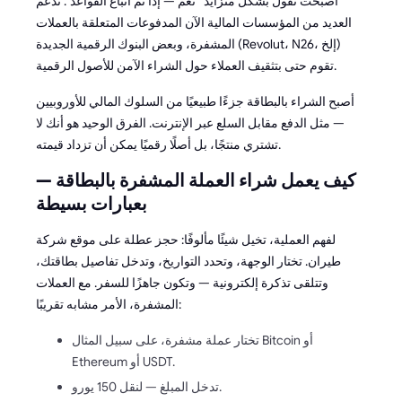
أصبحت تقول بشكل متزايد ”نعم — إذا تم اتباع القواعد“. تدعم
العديد من المؤسسات المالية الآن المدفوعات المتعلقة بالعملات
المشفرة، وبعض البنوك الرقمية الجديدة (Revolut، N26، إلخ)
تقوم حتى بتثقيف العملاء حول الشراء الآمن للأصول الرقمية.
أصبح الشراء بالبطاقة جزءًا طبيعيًا من السلوك المالي للأوروبيين
— مثل الدفع مقابل السلع عبر الإنترنت. الفرق الوحيد هو أنك لا
تشتري منتجًا، بل أصلًا رقميًا يمكن أن تزداد قيمته.
كيف يعمل شراء العملة المشفرة بالبطاقة —
بعبارات بسيطة
لفهم العملية، تخيل شيئًا مألوفًا: حجز عطلة على موقع شركة
طيران. تختار الوجهة، وتحدد التواريخ، وتدخل تفاصيل بطاقتك،
وتتلقى تذكرة إلكترونية — وتكون جاهزًا للسفر. مع العملات
المشفرة، الأمر مشابه تقريبًا:
تختار عملة مشفرة، على سبيل المثال Bitcoin أو
Ethereum أو USDT.
تدخل المبلغ — لنقل 150 يورو.