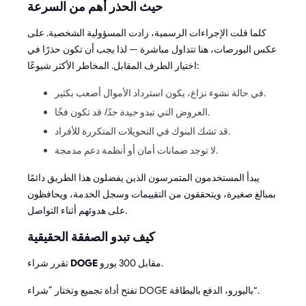
حيث الحذر أهم من السرعة
كلما قلت الإجراءات الرسمية، زادت المسؤولية الشخصية. على
عكس البورصات، هنا تتداول مباشرة — لذا يجب أن تكون حذرًا في
اختيار الطرف المقابل. المخاطر الأكثر شيوعًا:
في حالة نشوء نزاع، يكون استرداد الأموال أصعب بكثير.
قد تكون فخًا.
العروض التي تبدو
جيدة جدًا
قد تشك البنوك في التحويلات المتكررة للأفراد.
لا توجد ضمانات أمان أو أنظمة دعم مدمجة.
يبدأ المستخدمون المتمرسون الذين يفضلون هذا الطريق دائمًا
بمبالغ صغيرة، ويتحققون من التقييمات وسجل الخدمة، ويحافظون
على هدوئهم أثناء التواصل.
كيف تبدو الصفقة الحقيقية
مقابل 300 يورو.
DOGE
تقرر شراء
تفتح أداة تجميع وتختار ”شراء DOGE باليورو، الدفع بالبطاقة“.