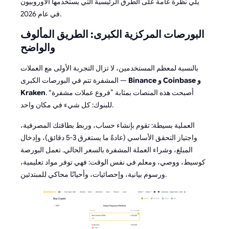
يلي نظرة عامة على الطرق الرئيسية التي يستخدمها الأوروبيون
في عام 2026.
البورصات المركزية الكبرى: الطريق المألوف
والواضح
بالنسبة لمعظم المستخدمين، لا تزال التجربة الأولى مع العملات
Binance و Coinbase و
المشفرة تتم في البورصات الكبرى —
. أصبحت هذه المنصات بمثابة ”فروع عملات مشفرة“
Kraken
للبنوك: كل شيء في مكان واحد.
العملية بسيطة: تقوم بإنشاء حساب، وربط بطاقتك المصرفية،
واجتياز التحقق الأساسي (عادةً ما يستغرق 3-5 دقائق)، وإدخال
المبلغ، وشراء العملة المشفرة بالسعر الحالي. تعمل البورصة
كوسيط، ووصي، ومعلم في نفس الوقت: فهي توفر مواد تعليمية،
ورسوم بيانية، وإحصائيات، وأحيانًا محاكي للمبتدئين.