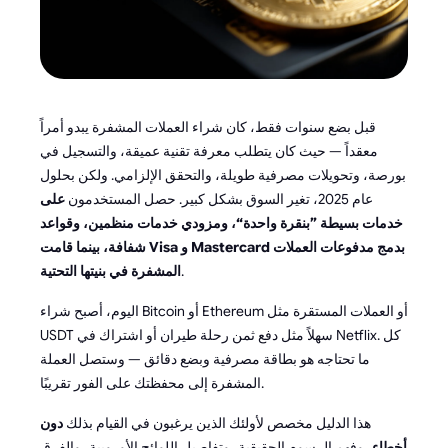
قبل بضع سنوات فقط، كان شراء العملات المشفرة يبدو أمراً
معقداً — حيث كان يتطلب معرفة تقنية عميقة، والتسجيل في
بورصة، وتحويلات مصرفية طويلة، والتحقق الإلزامي. ولكن بحلول
عام 2025، تغير السوق بشكل كبير. حصل المستخدمون
على
خدمات بسيطة ”بنقرة واحدة“، ومزودي خدمات منظمين، وقواعد
شفافة، بينما قامت Visa و Mastercard بدمج مدفوعات العملات
.
المشفرة في بنيتها التحتية
اليوم، أصبح شراء Bitcoin أو Ethereum أو العملات المستقرة مثل
USDT سهلاً مثل دفع ثمن رحلة طيران أو اشتراك في Netflix. كل
ما تحتاجه هو بطاقة مصرفية وبضع دقائق — وستصل العملة
المشفرة إلى محفظتك على الفور تقريبًا.
هذا الدليل مخصص لأولئك الذين يرغبون في القيام بذلك
دون
أخطاء
، وفهم الرسوم الحقيقية، وتفاصيل اللوائح الأوروبية، والفرق