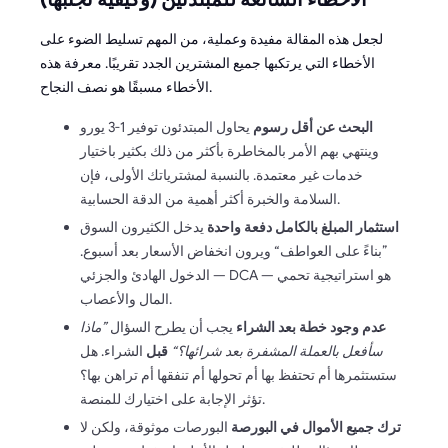
لجعل هذه المقالة مفيدة وعملية، من المهم تسليط الضوء على
الأخطاء التي يرتكبها جميع المشترين الجدد تقريبًا. معرفة هذه
الأخطاء مسبقًا هو نصف النجاح.
البحث عن أقل رسوم
يحاول المبتدئون توفير 1-3 يورو
وينتهي بهم الأمر بالمخاطرة بأكثر من ذلك بكثير باختيار
خدمات غير معتمدة. بالنسبة لمشترياتك الأولى، فإن
السلامة والخبرة أكثر أهمية من الدقة الحسابية.
استثمار المبلغ بالكامل دفعة واحدة
يدخل الكثيرون السوق
”بناءً على العواطف“ ويرون انخفاض الأسعار بعد أسبوع.
الدخول الهادئ والجزئي — DCA — هو استراتيجية تحمي
المال والأعصاب.
عدم وجود خطة بعد الشراء
يجب أن يطرح السؤال
”ماذا
سأفعل بالعملة المشفرة بعد شرائها؟“
قبل
الشراء. هل
ستستثمرها أم تحتفظ بها أم تحولها أم تنفقها أم تراهن بها؟
تؤثر الإجابة على اختيارك للمنصة.
ترك جميع الأموال في البورصة
البورصات موثوقة، ولكن لا