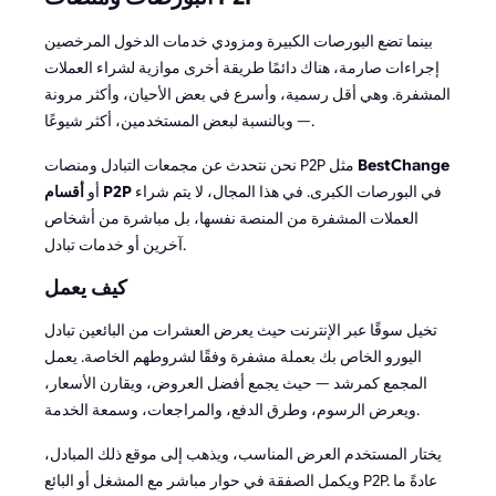
بينما تضع البورصات الكبيرة ومزودي خدمات الدخول المرخصين
إجراءات صارمة، هناك دائمًا طريقة أخرى موازية لشراء العملات
المشفرة. وهي أقل رسمية، وأسرع في بعض الأحيان، وأكثر مرونة
— وبالنسبة لبعض المستخدمين، أكثر شيوعًا.
BestChange
نحن نتحدث عن مجمعات التبادل ومنصات P2P مثل
في البورصات الكبرى. في هذا المجال، لا يتم شراء
أقسام P2P
أو
العملات المشفرة من المنصة نفسها، بل مباشرة من أشخاص
آخرين أو خدمات تبادل.
كيف يعمل
تخيل سوقًا عبر الإنترنت حيث يعرض العشرات من البائعين تبادل
اليورو الخاص بك بعملة مشفرة وفقًا لشروطهم الخاصة. يعمل
المجمع كمرشد — حيث يجمع أفضل العروض، ويقارن الأسعار،
ويعرض الرسوم، وطرق الدفع، والمراجعات، وسمعة الخدمة.
يختار المستخدم العرض المناسب، ويذهب إلى موقع ذلك المبادل،
ويكمل الصفقة في حوار مباشر مع المشغل أو البائع P2P. عادةً ما