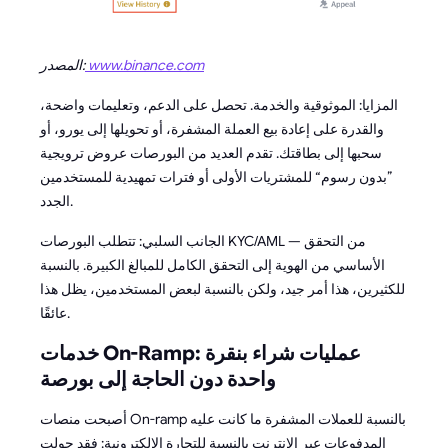
www.binance.com
المصدر:
المزايا: الموثوقية والخدمة. تحصل على الدعم، وتعليمات واضحة،
والقدرة على إعادة بيع العملة المشفرة، أو تحويلها إلى يورو، أو
سحبها إلى بطاقتك. تقدم العديد من البورصات عروض ترويجية
”بدون رسوم“ للمشتريات الأولى أو فترات تمهيدية للمستخدمين
الجدد.
الجانب السلبي: تتطلب البورصات KYC/AML — من التحقق
الأساسي من الهوية إلى التحقق الكامل للمبالغ الكبيرة. بالنسبة
للكثيرين، هذا أمر جيد، ولكن بالنسبة لبعض المستخدمين، يظل هذا
عائقًا.
خدمات On-Ramp: عمليات شراء بنقرة
واحدة دون الحاجة إلى بورصة
أصبحت منصات On-ramp بالنسبة للعملات المشفرة ما كانت عليه
المدفوعات عبر الإنترنت بالنسبة للتجارة الإلكترونية: فقد حولت