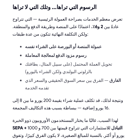
الرسوم التي تراها... وتلك التي لا تراها
تعرض معظم الخدمات بصراحة العمولة الرئيسية — التي تتراوح
عادةً بين
2 و6٪
، اعتمادًا على المنصة وطريقة الدفع والمنطقة.
ولكن التكلفة النهائية تتكون من عدة طبقات:
عمولة المنصة أو البورصة على الشراء نفسه
رسوم مزود الدفع لمعالجة المعاملة
تحويل العملة المحتمل (على سبيل المثال، بطاقتك
بالزلوتي البولندي ولكن الشراء باليورو)
الفارق
— الفرق بين سعر السوق الحقيقي والسعر الذي
تقدمه الخدمة
ونتيجة لذلك، قد تكلف عملية شراء بقيمة 200 يورو ما بين 8 إلى
16 يورو إضافية — ببساطة بسبب هذه التكاليف المجمعة.
لهذا السبب، غالبًا ما يختار المستخدمون الأوروبيون ذوو الخبرة
SEPA + التبادل
للاستثمارات التي تتراوح قيمتها بين 700 و 1000
يورو أو أكثر. بالنسبة للمبالغ الصغيرة، لا يكون الفرق كبيرًا، وتفوق