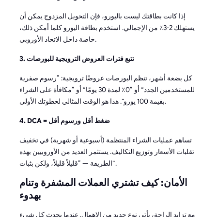
إذا كانت بطاقتك ليست باليورو، فإن التحويل المزدوج يمكن أن
يستهلك 2-3٪ من الإجمالي. استخدم بطاقة اليورو كلما أمكن ذلك،
خاصة داخل الاتحاد الأوروبي.
3. تتبع فترات العروض الترويجية للبورصات
كل بضعة أشهر، تنظم البورصات عروضًا ترويجية: ”رسوم صفرية
للمستخدمين الجدد“ أو ”0٪ لمدة 30 يومًا“ أو ”مكافأة على الشراء
بقيمة 100 يورو“. هذا هو الوقت المثالي لخطوتك الأولى.
4. DCA = ضغط أقل ورسوم أقل
تساهم عمليات الشراء المنتظمة (أسبوعية أو شهرية) في تخفيف
تقلبات الأسعار وتوزيع التكاليف. يستثمر العديد من الأوروبيين بهذه
الطريقة — ”قليلاً قليلاً، ولكن بثبات“.
الأمان: كيف تشتري العملات المشفرة وتنام
بهدوء
مع تزايد الراحة، يأتي نوع جديد من الإهمال. عندما يحدث كل شيء