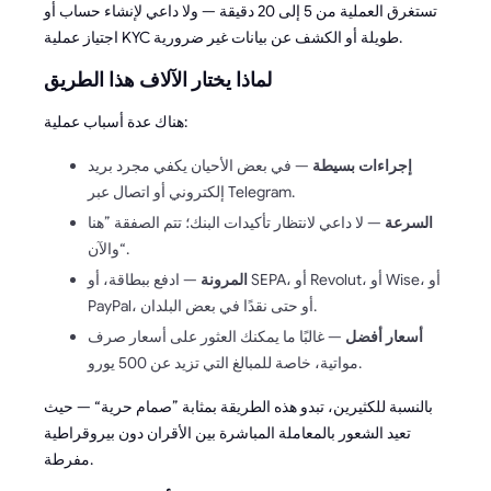
تستغرق العملية من 5 إلى 20 دقيقة — ولا داعي لإنشاء حساب أو
اجتياز عملية KYC طويلة أو الكشف عن بيانات غير ضرورية.
لماذا يختار الآلاف هذا الطريق
هناك عدة أسباب عملية:
إجراءات بسيطة
— في بعض الأحيان يكفي مجرد بريد
إلكتروني أو اتصال عبر Telegram.
السرعة
— لا داعي لانتظار تأكيدات البنك؛ تتم الصفقة ”هنا
والآن“.
المرونة
— ادفع ببطاقة، أو SEPA، أو Revolut، أو Wise، أو
PayPal، أو حتى نقدًا في بعض البلدان.
أسعار أفضل
— غالبًا ما يمكنك العثور على أسعار صرف
مواتية، خاصة للمبالغ التي تزيد عن 500 يورو.
بالنسبة للكثيرين، تبدو هذه الطريقة بمثابة ”صمام حرية“ — حيث
تعيد الشعور بالمعاملة المباشرة بين الأقران دون بيروقراطية
مفرطة.