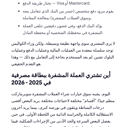
تختار طريقة الدفع — Visa أو Mastercard.
يقوم مزود دفع متخصص (جسر بين البنك الذي تتعامل معه
وسوق العملات المشفرة) بمعالجة المعاملة.
يؤكد البنك الدفع، وفي غضون دقيقتين تتلقى العملة
المشفرة في محفظتك الشخصية أو محفظة التبادل.
لا يرى المشتري سوى واجهة نظيفة وبسيطة، ولكن وراء الكواليس
توجد سلسلة معقدة من العمليات المالية وعمليات الدفع وعمليات
البلوك تشين. لم يعد المستخدم بحاجة إلى التعامل مع ذلك — وهذا
هو التقدم الحقيقي.
أين تشتري العملة المشفرة ببطاقة مصرفية
في 2025 - 2026
اليوم، يشبه سوق خيارات شراء العملات المشفرة سوبرماركت
منظم جيدًا: ”أقسام“ مختلفة لاحتياجات مختلفة. يريد البعض أقصى
درجات البساطة ويثقون في بورصة كبرى، بينما يريد آخرون
الاستقلالية الكاملة والحراسة الذاتية من اللحظة الأولى، في حين
يفضل البعض السرعة والحد الأدنى من الإجراءات الشكلية. فيما