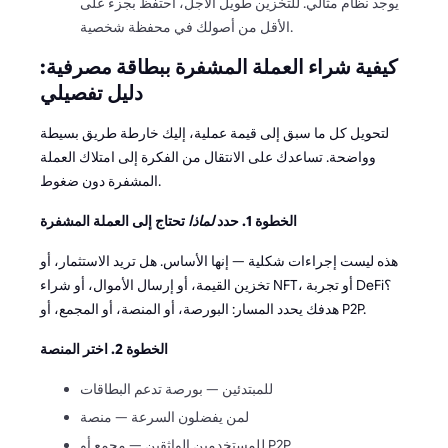
يوجد نظام مثالي. للتخزين طويل الأجل، احتفظ بجزء على
الأقل من أصولك في محفظة شخصية.
كيفية شراء العملة المشفرة ببطاقة مصرفية:
دليل تفصيلي
لتحويل كل ما سبق إلى قيمة عملية، إليك خارطة طريق بسيطة
وواضحة. تساعدك على الانتقال من الفكرة إلى امتلاك العملة
المشفرة دون ضغوط.
الخطوة 1. حدد
لماذا
تحتاج إلى العملة المشفرة
هذه ليست إجراءات شكلية — إنها الأساس. هل تريد الاستثمار، أو
تخزين القيمة، أو إرسال الأموال، أو شراء NFT، أو تجربة DeFi؟
هدفك يحدد المسار: البورصة، أو المنصة، أو المجمع، أو P2P.
الخطوة 2. اختر المنصة
للمبتدئين — بورصة تدعم البطاقات
لمن يفضلون السرعة — منصة
للمستخدمين الواثقين — مجمع أو P2P