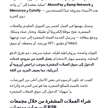
MoonPay و Ramp Network و
عملية معقدة إلى ”زر واحد“.
— هذه الأسماء معروفة جيدًا للمستخدمين
Mercuryo و Coinify
ذوي الخبرة.
وتتمثل مهمتها في العمل كجسر بين التمويل التقليدي والعملات
المشفرة. تفتح موقعًا إلكترونيًا أو تطبيقًا، وتختار عملة ومبلغًا،
وتدفع ببطاقة — وترسل الخدمة العملة المشفرة إلى حيث توجهها:
بورصة، أو محفظة، أو سوق NFT، أو تطبيق Web3.
الفوائد واضحة: بيروقراطية قليلة، عملية سريعة، دعم طرق الدفع
المحلية، وتصميم سهل الاستخدام.
يعمل العديد من مزودي خدمات
الدخول إلى سوق العملات المشفرة بموجب تراخيص أوروبية أو
.
أمريكية، مما يضيف المزيد من الثقة
العيب: قد تكون الرسوم في بعض الأحيان أعلى من البورصات،
خاصة بالنسبة للمبالغ الصغيرة. هذا هو ثمن السرعة والراحة
و”سهولة“ الدخول إلى سوق العملات المشفرة.
شراء العملات المشفرة من خلال مجمعات
البورصات ومنصات P2P