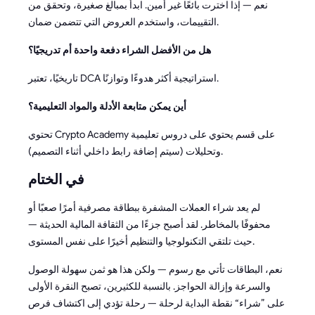
نعم — إذا اخترت بائعًا غير أمين. ابدأ بمبالغ صغيرة، وتحقق من
التقييمات، واستخدم العروض التي تتضمن ضمان.
هل من الأفضل الشراء دفعة واحدة أم تدريجيًا؟
تاريخيًا، تعتبر DCA استراتيجية أكثر هدوءًا وتوازنًا.
أين يمكن متابعة الأدلة والمواد التعليمية؟
تحتوي Crypto Academy على قسم يحتوي على دروس تعليمية
وتحليلات (سيتم إضافة رابط داخلي أثناء التصميم).
في الختام
لم يعد شراء العملات المشفرة ببطاقة مصرفية أمرًا صعبًا أو
محفوفًا بالمخاطر. لقد أصبح جزءًا من الثقافة المالية الحديثة —
حيث تلتقي التكنولوجيا والتنظيم أخيرًا على نفس المستوى.
نعم، البطاقات تأتي مع رسوم — ولكن هذا هو ثمن سهولة الوصول
والسرعة وإزالة الحواجز. بالنسبة للكثيرين، تصبح النقرة الأولى
على ”شراء“ نقطة البداية لرحلة — رحلة تؤدي إلى اكتشاف فرص