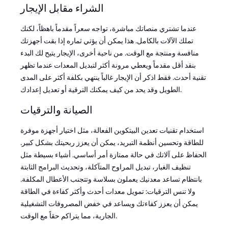
الشراء مقابل الإيجار
عندما تشتري منصاتك مباشرة، تواجه سعراً مقدماً باهظاً، لكنك
تملك الآلات بالكامل. هذا يمكن أن يؤتي ثماره إذا بقت أجهزتك
منافسة ومنتجة مع الوقت. من ناحية أخرى، الإيجار يتيح لك البدء
بنقد أقل مقدماً ويعطي مرونة أكثر لتبديل المعدات عندما تظهر
تقنية أحدث. فقط اذكر أن الإيجار غالباً ينتهي بكلفة أكثر على المدى
الطويل وقد يحد من كيف يمكنك الترقية أو تعديل إعدادك.
الصيانة والترقيات
استخدام تقنيات تعدين البيتكوين الفعالة، مثل اختيار أجهزة موفرة
للطاقة وتحسين أنظمة التبريد، يمكن أن يعزز ربحيتك بشكل كبير.
الحفاظ على آلاتك في حالة ممتازة أمر أساسي. أشياء بسيطة مثل
تنظيف الغبار، تبديل المراوح المتآكلة، وتحديث البرامج الثابتة
بانتظام تساعد معدنيك يعملون بسلاسة وتتجنب الأعطال المكلفة.
ولا تنس الترقيات: تمويل معدات أحدث وأكثر كفاءة في الطاقة
يمكن أن يعزز كفاءتك ويساعد في خفض المصروفات التشغيلية
الجارية، مما يتراكم حقاً مع الوقت.