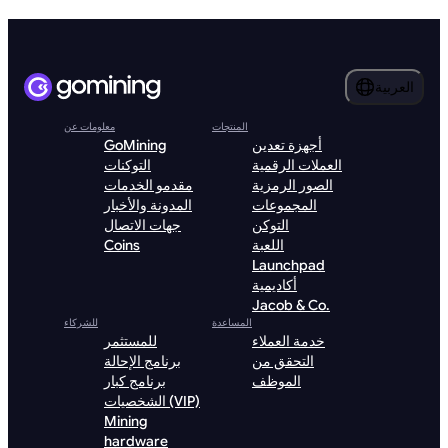
العربية
المنتجات
معلومات عن
أجهزة تعدين
GoMining
العملات الرقمية
التوكنات
الصور الرمزية
مقدمو الخدمات
المجموعات
المدونة والأخبار
التوكن
جهات الاتصال
اللعبة
Coins
Launchpad
أكاديمية
Jacob & Co.
المساعدة
للشركاء
خدمة العملاء
للمستثمر
التحقق من
برنامج الإحالة
الموظف
برنامج كبار
الشخصيات (VIP)
Mining
hardware