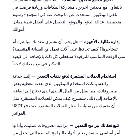
بالتعاون مع معدنين آخرين، مشاركة المكافآت وزيادة فرصك في
تلقي البيتكوين. سنتحدث عن ما تبحث عنه في المجمع - رسوم
منخفضة، عدالة الدفع، والموقع - لتحصل على أفضل قيمة مقابل
أموالك.
إدارة تكاليف الأجهزة
— هل يجب أن تشتري معداتك مباشرة أم
تستأجرها؟ كيف تحافظ على آلاتك تعمل مع الصيانة المنتظمة؟
متى الوقت المناسب للترقية؟ سنغطي كل ذلك بالإضافة إلى كيفية
التفكير في بيع معداتك لاحقاً.
استخدام العملات المشفرة لدفع نفقات التعدين
— إليك خدعة
رائعة: يمكنك استخدام البيتكوين الذي تعدنه لتغطية بعض
مصروفاتك، مما يقلل من المال النقدي الذي تحتاج إلى إنفاقه.
بالإضافة إلى ذلك، سنشرح كيف يمكن للعملات المستقرة مثل
USDT أن تحميك من تقلبات أسعار العملات المشفرة عند دفع
الفواتير.
تتبع نفقاتك ببرامج التعدين
— مراقبة مصروفات عمليتك وأدائها
أمر أساسي. سنقدم بعض أدوات البرامج المفيدة التي تجعل من