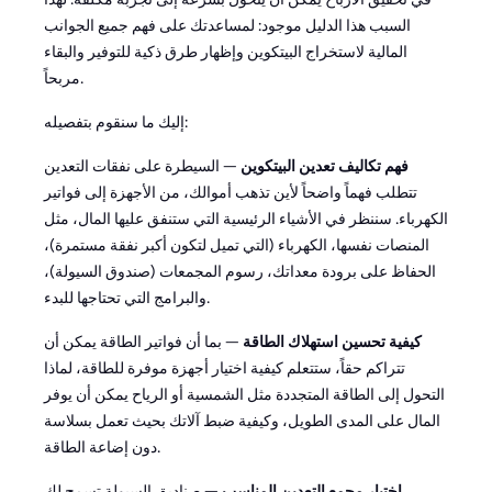
السبب هذا الدليل موجود: لمساعدتك على فهم جميع الجوانب
المالية لاستخراج البيتكوين وإظهار طرق ذكية للتوفير والبقاء
مربحاً.
إليك ما سنقوم بتفصيله:
فهم تكاليف تعدين البيتكوين
— السيطرة على نفقات التعدين
تتطلب فهماً واضحاً لأين تذهب أموالك، من الأجهزة إلى فواتير
الكهرباء. سننظر في الأشياء الرئيسية التي ستنفق عليها المال، مثل
المنصات نفسها، الكهرباء (التي تميل لتكون أكبر نفقة مستمرة)،
الحفاظ على برودة معداتك، رسوم المجمعات (صندوق السيولة)،
والبرامج التي تحتاجها للبدء.
كيفية تحسين استهلاك الطاقة
— بما أن فواتير الطاقة يمكن أن
تتراكم حقاً، ستتعلم كيفية اختيار أجهزة موفرة للطاقة، لماذا
التحول إلى الطاقة المتجددة مثل الشمسية أو الرياح يمكن أن يوفر
المال على المدى الطويل، وكيفية ضبط آلاتك بحيث تعمل بسلاسة
دون إضاعة الطاقة.
اختيار مجمع التعدين المناسب
— صناديق السيولة تسمح لك