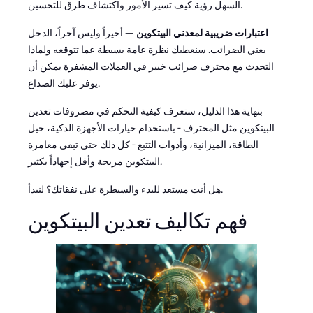
السهل رؤية كيف تسير الأمور واكتشاف طرق للتحسين.
اعتبارات ضريبية لمعدني البيتكوين
— أخيراً وليس آخراً، الدخل
يعني الضرائب. سنعطيك نظرة عامة بسيطة عما تتوقعه ولماذا
التحدث مع محترف ضرائب خبير في العملات المشفرة يمكن أن
يوفر عليك الصداع.
بنهاية هذا الدليل، ستعرف كيفية التحكم في مصروفات تعدين
البيتكوين مثل المحترف - باستخدام خيارات الأجهزة الذكية، حيل
الطاقة، الميزانية، وأدوات التتبع - كل ذلك حتى تبقى مغامرة
البيتكوين مربحة وأقل إجهاداً بكثير.
هل أنت مستعد للبدء والسيطرة على نفقاتك؟ لنبدأ.
فهم تكاليف تعدين البيتكوين