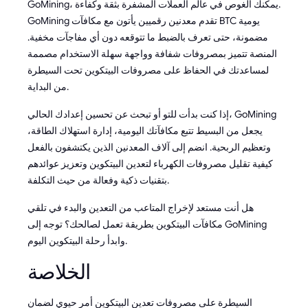
GoMining، يمكنك الغوص في عالم العملات المشفرة بثقة وكفاءة.
GoMining تقدم معدنين رقميين يأتون مع مكافآت BTC يومية
مضمونة، حتى تعرف بالضبط ما تتوقعه دون أي مفاجآت مخفية.
المنصة تتميز بمصروفات شفافة وواجهة سهلة الاستخدام مصممة
لمساعدتك في الحفاظ على مصروفات البيتكوين تحت السيطرة
من البداية.
إذا كنت بدأت للتو أو تبحث عن تحسين إعدادك الحالي، GoMining
يجعل من البسيط تتبع مكافآتك اليومية، إدارة استهلاك الطاقة،
وتعظيم الربحية. انضم إلى آلاف المعدنين الذين يكتشفون بالفعل
كيفية تقليل مصروفات الكهرباء لتعدين البيتكوين وتعزيز عوائدهم
بتقنيات ذكية وفعالة من حيث التكلفة.
هل أنت مستعد لإخراج المتاعب من التعدين والبدء في تلقي
مكافآت البيتكوين بطريقة تعمل لصالحك؟ توجه إلى GoMining
وابدأ رحلة البيتكوين اليوم.
الخلاصة
السيطرة على مصروفات تعدين البيتكوين أمر حيوي لضمان