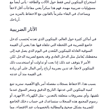
استخراج البيتكوين ليس فقط حول الآلات والطاقة - يأتي أيضاً مع
مسؤوليات ضريبية مهمة. فهم هذا مبكراً يعني مفاجآت أقل لاحقاً
ويساعدك في البقاء ملتزماً بالقانون مع الاحتفاظ بالمزيد من
أرباحك.
الآثار الضريبية
في أماكن كثيرة حول العالم، البيتكوين الذي تعدنه يُحتسب كدخل
خاضع للضريبة في اللحظة التي تتلقاه فيها. هذا يعني أن القيمة
السوقية العادلة للبيتكوين المُعدن في اليوم الذي يصل فيه إلى
محفظتك يُعامل مثل الدخل العادي وقد يخضع لضريبة الدخل. لكن
الأمر لا يتوقف عند ذلك: إذا بعت أو تداولت أو استخدمت ذلك
البيتكوين لاحقاً، قد تدين بضريبة أرباح رأس المال على أي زيادة
في القيمة منذ أن عدنته.
بسبب هذا، الاحتفاظ بسجلات مفصلة أمر بالغ الأهمية. ستريد تتبع
كمية البيتكوين التي عدنتها، التاريخ الدقيق وسعر السوق عندما
تلقيتها، وأي مصروفات متعلقة بالتعدين - مثل الكهرباء، الأجهزة، أو
رسوم المجمع. هذه السجلات ستساعدك في حساب دخلك الخاضع
للضريبة بشكل صحيح والمطالبة بالخصومات عند الاقتضاء، مما