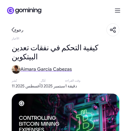
رجوع
الأخبار
كيفية التحكم في نفقات تعدين
البيتكوين
Aimara García Cabezas
وقت القراءة
عُدِّل
نُشر
1 دقيقة
3 سبتمبر 2025
11 أغسطس 2025