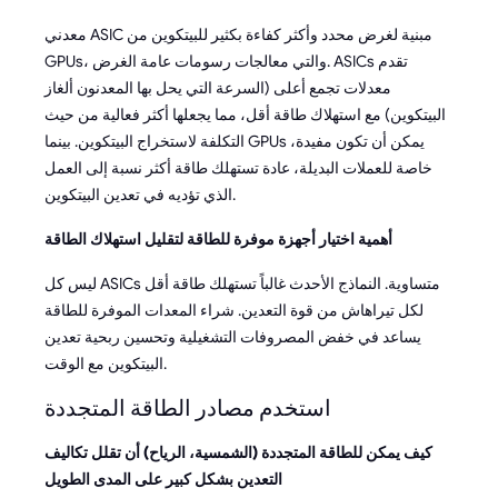
معدني ASIC مبنية لغرض محدد وأكثر كفاءة بكثير للبيتكوين من
GPUs، والتي معالجات رسومات عامة الغرض. ASICs تقدم
معدلات تجمع أعلى (السرعة التي يحل بها المعدنون ألغاز
البيتكوين) مع استهلاك طاقة أقل، مما يجعلها أكثر فعالية من حيث
التكلفة لاستخراج البيتكوين. بينما GPUs يمكن أن تكون مفيدة،
خاصة للعملات البديلة، عادة تستهلك طاقة أكثر نسبة إلى العمل
الذي تؤديه في تعدين البيتكوين.
أهمية اختيار أجهزة موفرة للطاقة لتقليل استهلاك الطاقة
ليس كل ASICs متساوية. النماذج الأحدث غالباً تستهلك طاقة أقل
لكل تيراهاش من قوة التعدين. شراء المعدات الموفرة للطاقة
يساعد في خفض المصروفات التشغيلية وتحسين ربحية تعدين
البيتكوين مع الوقت.
استخدم مصادر الطاقة المتجددة
كيف يمكن للطاقة المتجددة (الشمسية، الرياح) أن تقلل تكاليف
التعدين بشكل كبير على المدى الطويل