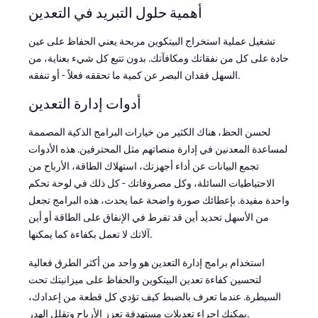
أهمية حلول التبريد في التعدين
تشغيل عملية استخراج البيتكوين مربحة يعني الحفاظ على عين
حادة على كل من نفقاتك ومكافآتك. بدون تتبع كل شيء بعناية، من
السهل فقدان البصر عن كمية ما تحققه فعلاً - أو تنفقه.
أدوات إدارة التعدين
لحسن الحظ، هناك الكثير من خيارات البرامج الذكية المصممة
لمساعدة المعدنين في إدارة منصاتهم مثل المحترفين. هذه الأدوات
تجمع البيانات عن أداء أجهزتك، استهلاك الطاقة، الأرباح من
الاحتياطيات السائلة، وكل مصروفاتك - كل ذلك في لوحة تحكم
واحدة مفيدة. بإعطائك صورة واضحة عما يحدث، هذه البرامج تجعل
من الأسهل تحديد أين قد تفرط في الإنفاق على الطاقة أو أين
آلاتك لا تعمل بكفاءة كما يمكنها.
استخدام برامج إدارة التعدين هو واحد من أكثر الطرق فعالية
لتحسين كفاءة تعدين البيتكوين والحفاظ على ميزانيتك تحت
السيطرة. عندما تعرف بالضبط كيف تؤدي كل قطعة من إعدادك،
يمكنك إجراء تعديلات مستهدفة تعزز الأرباح وتقلل الهدر.