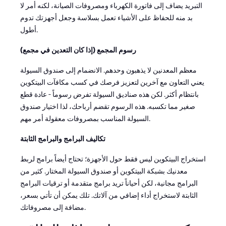
التبريد يضاف إلى فاتورة الكهرباء ومصروفات الصيانة، لكنه أمر لا
بد منه للحفاظ على الأشياء تعمل بسلاسة وجعل أجهزتك تدوم
أطول.
رسوم المجمع (إذا كان التعدين في مجمع)
معظم المعدنين لا يذهبون وحدهم. الانضمام إلى صندوق السيولة
يعني التعاون مع آخرين لتعزيز فرصك في كسب مكافآت البيتكوين
بانتظام أكثر. لكن هذه صناديق السيولة تفرض رسوماً - عادة قطع
صغير مما تكسبه. هذه الرسوم تقضم أرباحك، لذا اختيار صندوق
السيولة المناسب بمصروفات معقولة أمر مهم.
تكاليف البرامج والبرامج الثابتة
استخراج البيتكوين ليس فقط حول الأجهزة؛ تحتاج أيضاً برامج لربط
معدنيك بشبكة البيتكوين أو صندوق السيولة المختار. كثير من
البرامج مجانية، لكن أحياناً تريد برامج متقدمة أو ترقيات البرامج
الثابتة لاستخراج أداء إضافي من آلاتك. تلك يمكن أن تأتي بسعر،
مضافة إلى مصروفاتك.