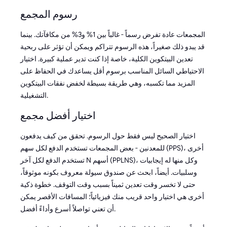
رسوم المجمع
المجمعات عادة تفرض رسماً - غالباً بين 1% و3% من مكافآتك. بينما
قد يبدو ذلك صغيراً، هذه الرسوم تتراكم ويمكن أن تؤثر على ربحية
تعدين البيتكوين الكلية، خاصة إذا كنت تدير عملية كبيرة. اختيار
الاحتياطي السائل المناسب برسوم أقل يساعدك في الحفاظ على
المزيد مما تكسبه، وهي طريقة بسيطة لخفض نفقات البيتكوين
التشغيلية.
اختيار أفضل مجمع
اختيار الصحيح ليس فقط حول الرسوم. تحقق من كيف يدفعون
للمعدنين - بعض المجمعات تستخدم الدفع لكل سهم (PPS)، أخرى
تستخدم الدفع لكل آخر N أسهم (PPLNS)، وكل منها له إيجابيات
وسلبيات. أيضاً، ابحث عن صندوق سيولة معروف بكونه موثوقاً،
حتى لا تخسر وقت تعدين ثميناً بسبب وقت التوقف. خطوة ذكية
أخرى هي اختيار واحد قريب منك فيزيائياً؛ المسافات الأقصر يمكن
أن تعني تواصلاً أسرع وأداءً أفضل.