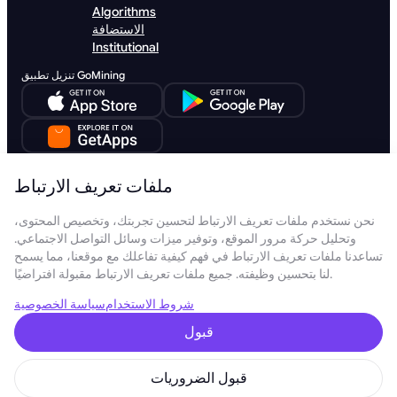
Algorithms
الاستضافة
Institutional
تنزيل تطبيق GoMining
تنزيل GoMining Lite
ملفات تعريف الارتباط
نحن نستخدم ملفات تعريف الارتباط لتحسين تجربتك، وتخصيص المحتوى،
وتحليل حركة مرور الموقع، وتوفير ميزات وسائل التواصل الاجتماعي.
تساعدنا ملفات تعريف الارتباط في فهم كيفية تفاعلك مع موقعنا، مما يسمح
© 2026 GoMining جميع الحقوق محفوظة
لنا بتحسين وظيفته. جميع ملفات تعريف الارتباط مقبولة افتراضيًا.
ورقة بيضاء للتوكن
سياسة الامتثال
شروط الاستخدام
سياسة الخصوصية
شروط الاستخدام
سياسة الخصوصية
سياسة ملفات تعريف الارتباط
Digital Miners White Paper
قبول
SIA GoMining Latvia، ريغا، Rīga, Elizabetes iela 22 - 42، LV-1050، مسجلة
بتاريخ 08.10.2021، رقم التسجيل: 40203351911
شركة GoMining (BVI) المحدودة، مكاتب ترينيتي، صندوق بريد 4301، رود تاون،
تورتولا، جزر فيرجن البريطانية، رقم شركة BVI: 2110978
قبول الضروريات
شركة BMINE BVI المحدودة، مكاتب ترينيتي، رود تاون، تورتولا، جزر فيرجن