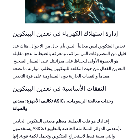
إدارة استهلاك الكهرباء في تعدين البيتكوين
تعدين البيتكوين ليس مجانياً - ليس بأي حال من الأحوال. هناك عدد
قليل من المصروفات التي تتراكم، ومعرفة بالضبط ما تدفع مقابله
هو الخطوة الأولى للحفاظ على ميزانيتك على المسار الصحيح.
التعدين الفعال من حيث التكلفة للبيتكوين يتطلب موازنة ما تضعه
مقدماً والنفقات الجارية دون المساومة على قوة التعدين.
النفقات الأساسية في تعدين البيتكوين
تكاليف الأجهزة: معدني ASIC، وحدات معالجة الرسومات،
والصيانة
إعدادك هو قلب العملية. معظم معدني البيتكوين الجادين
يستخدمون ASICs (معدني الدوائر المتكاملة الخاصة بالتطبيق)،
والتي مبنية فقط لاستخراج البيتكوين وتحمل لكمة قوية. إنها