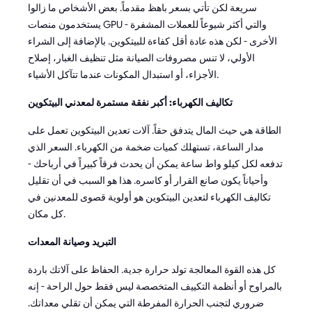
سريعة لكن تأتي بسعر باهظ مقدماً. بعض الأشخاص ما زالوا
يستخدمون منصات GPU - والتي أكثر شيوعاً للعملات المشفرة
الأخرى - لكن هذه عادة أقل كفاءة للبيتكوين. بالإضافة إلى الشراء
الأولي، لا تنس مصروفات الصيانة مثل تنظيف الغبار، إصلاح
الأجزاء، أو استبدال المكونات عندما تتآكل الأشياء.
تكاليف الكهرباء: أكبر نفقة مستمرة لمعدني البيتكوين
الطاقة هي حيث المال يتدفق حقاً. آلات تعدين البيتكوين تعمل على
مدار الساعة، تستهلك كميات ضخمة من الكهرباء. السعر الذي
تدفعه لكل كيلو واط ساعة يمكن أن يحدث فرقاً كبيراً في أرباحك -
وأحياناً يكون صانع القرار أو كاسره. هذا هو السبب في أن تقليل
تكاليف الكهرباء لتعدين البيتكوين هو أولوية قصوى للمعدنين في
كل مكان.
التبريد وصيانة المعدات
كل هذه القوة المعالجة تولد حرارة جدية. الحفاظ على آلاتك باردة
بالمراوح أو أنظمة التكييف المتخصصة ليس فقط حول الراحة - إنه
ضروري لتجنب الحرارة المفرطة التي يمكن أن تقلي معداتك.