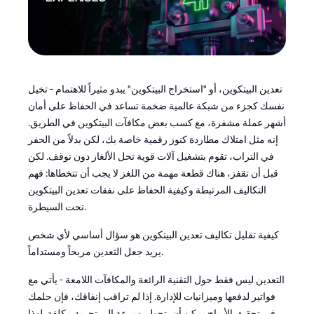
تعدين البيتكوين، أو "استخراج البيتكوين" يبدو مثيراً للاهتمام - تخيل
نفسك كجزء من شبكة عالمية ضخمة تساعد في الحفاظ على أمان
أشهر عملة مشفرة، مع كسب بعض مكافآت البيتكوين في الطريق.
إنه مثل امتلاك مطاردة كنوز رقمية خاصة بك، لكن بدلاً من الحفر
في التراب، تقوم بتشغيل آلات قوية تحل الألغاز دون توقف. لكن
قبل أن تقفز، هناك قطعة مهمة من اللغز لا يجب أن تتخطاها: فهم
التكاليف المرتبطة وكيفية الحفاظ على نفقات تعدين البيتكوين
تحت السيطرة.
كيفية تقليل تكاليف تعدين البيتكوين هو سؤال أساسي لأي شخص
يريد جعل التعدين مربحاً ومستداماً.
التعدين ليس فقط حول التقنية الرائعة والمكافآت اللامعة - يأتي مع
فواتير لدفعها وميزانيات للإدارة. إذا لم تراقب إنفاقك، فإن حلمك
في تحقيق الأرباح يمكن أن يتحول بسرعة إلى تجربة مكلفة. لهذا