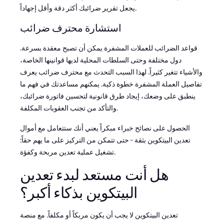
يجعل تقرير ضرائبك أكثر دقة وأقل إجهاداً.
استشارة محترف ضرائب
قواعد الضرائب للعملات المشفرة يمكن أن تصبح معقدة بسرعة.
دول مختلفة وحتى السلطات المحلية لديها قوانينها الخاصة،
والأشياء تتغير كثيراً. لهذا السبب التحدث مع محترف ضرائب يعرف
تفاصيل العملة المشفرة خطوة ذكية. يمكنهم مساعدتك في فهم ما
ينطبق على وضعك، إيجاد طرق قانونية لتحسين فاتورة ضرائبك،
والتأكد من تجنب العقوبات المكلفة.
الحصول على نصائح خبراء مبكراً يعني أنك ستتعامل مع أموال
تعدين البيتكوين بثقة - حتى تتمكن من التركيز على ما يهم حقاً:
تشغيل عملية تعدين مربحة وكفؤة.
هل أنت مستعد لبدء تعدين
البيتكوين بذكاء أكبر؟
تعدين البيتكوين لا يجب أن يكون مربكاً أو مكلفاً. مع منصة