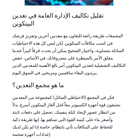
تقليل تكاليف الإدارة العامة في تعدين
البيتكوين
المجمعات طريقة رائعة للتعاون مع معدنين آخرين وتعزيز فرصك
في كسب مكافآت البيتكوين. لكن ليس كل هذه الاحتياطيات
السائلة متساوية، واختيار الصحيح يمكن أن يحدث فرقاً كبيراً عندما
يتعلق الأمر بالسيطرة على مصروفاتك. في الأساس، خفض
التكاليف التشغيلية لتعدين البيتكوين أمر بالغ الأهمية للمعدنين الذين
يريدون البقاء منافسين ومربحين في السوق اليوم.
ما هو مجمع التعدين؟
فكر في المجمع (الاحتياطي السائل) كمجموعة من المعدنين
يجمعون قوة أجهزة الكمبيوتر معاً لحل ألغاز البيتكوين أسرع. بدلاً
من انتظار عصور لإيجاد كتلة بنفسك، تحصل على دفعات ثابتة
وأصغر بناء على كمية القوة التي تساهم بها. إنها طريقة ذكية
للحفاظ على المكافآت تأتي بانتظام، خاصة إذا لم تكن لديك
إعدادات أجهزة ضخمة.