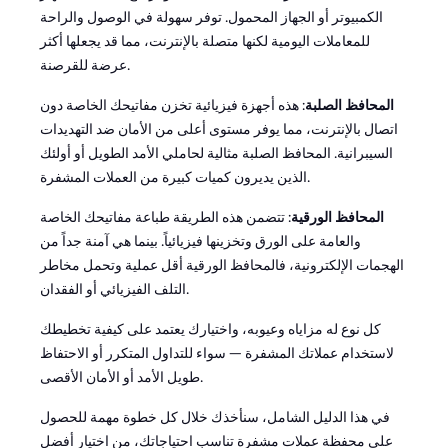
الكمبيوتر أو الجهاز المحمول. توفر سهولة في الوصول والراحة
للمعاملات اليومية لكنها متصلة بالإنترنت، مما قد يجعلها أكثر
عرضة للقرصنة.
المحافظ الصلبة
: هذه أجهزة فيزيائية تخزن مفاتيحك الخاصة دون
اتصال بالإنترنت، مما يوفر مستوى أعلى من الأمان ضد التهديدات
السيبرانية. المحافظ الصلبة مثالية لحاملي الأمد الطويل أو أولئك
الذين يديرون كميات كبيرة من العملات المشفرة.
المحافظ الورقية
: تتضمن هذه الطريقة طباعة مفاتيحك الخاصة
والعامة على الورق وتخزينها فيزيائياً. بينما هي آمنة جداً من
الهجمات الإلكترونية، فالمحافظ الورقية أقل عملية وتحمل مخاطر
التلف الفيزيائي أو الفقدان.
كل نوع له مزاياه وعيوبه، واختيارك يعتمد على كيفية تخطيطك
لاستخدام عملاتك المشفرة — سواء للتداول المتكرر أو الاحتفاظ
طويل الأمد أو الأمان الأقصى.
في هذا الدليل الشامل، سنأخذك خلال كل خطوة مهمة للحصول
على محفظة عملات مشفرة تناسب احتياجاتك، من اختيار أفضل