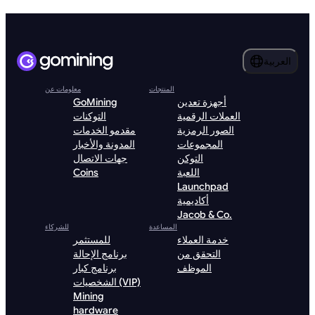
العربية
المنتجات
معلومات عن
أجهزة تعدين
GoMining
العملات الرقمية
التوكنات
الصور الرمزية
مقدمو الخدمات
المجموعات
المدونة والأخبار
التوكن
جهات الاتصال
اللعبة
Coins
Launchpad
أكاديمية
Jacob & Co.
المساعدة
للشركاء
خدمة العملاء
للمستثمر
التحقق من
برنامج الإحالة
الموظف
برنامج كبار
الشخصيات (VIP)
Mining
hardware