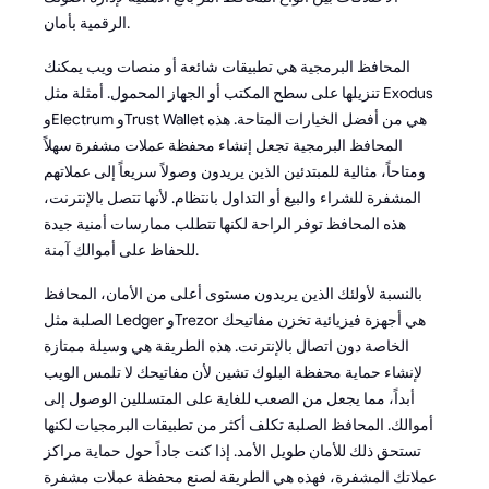
الرقمية بأمان.
المحافظ البرمجية هي تطبيقات شائعة أو منصات ويب يمكنك
تنزيلها على سطح المكتب أو الجهاز المحمول. أمثلة مثل Exodus
وElectrum وTrust Wallet هي من أفضل الخيارات المتاحة. هذه
المحافظ البرمجية تجعل إنشاء محفظة عملات مشفرة سهلاً
ومتاحاً، مثالية للمبتدئين الذين يريدون وصولاً سريعاً إلى عملاتهم
المشفرة للشراء والبيع أو التداول بانتظام. لأنها تتصل بالإنترنت،
هذه المحافظ توفر الراحة لكنها تتطلب ممارسات أمنية جيدة
للحفاظ على أموالك آمنة.
بالنسبة لأولئك الذين يريدون مستوى أعلى من الأمان، المحافظ
الصلبة مثل Ledger وTrezor هي أجهزة فيزيائية تخزن مفاتيحك
الخاصة دون اتصال بالإنترنت. هذه الطريقة هي وسيلة ممتازة
لإنشاء حماية محفظة البلوك تشين لأن مفاتيحك لا تلمس الويب
أبداً، مما يجعل من الصعب للغاية على المتسللين الوصول إلى
أموالك. المحافظ الصلبة تكلف أكثر من تطبيقات البرمجيات لكنها
تستحق ذلك للأمان طويل الأمد. إذا كنت جاداً حول حماية مراكز
عملاتك المشفرة، فهذه هي الطريقة لصنع محفظة عملات مشفرة