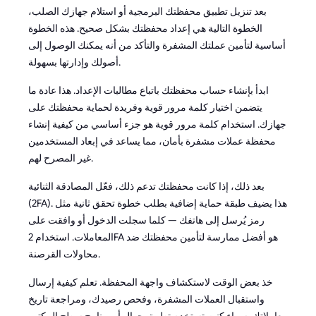
بعد تنزيل تطبيق محفظتك البرمجية أو استلام جهازك الصلب،
الخطوة التالية هي إعداد محفظتك بشكل صحيح. هذه الخطوة
أساسية لتأمين عملتك المشفرة والتأكد من أنه يمكنك الوصول إلى
أصولك وإدارتها بسهولة.
ابدأ بإنشاء حساب محفظتك باتباع مطالبات الإعداد. هذا عادة ما
يتضمن اختيار كلمة مرور قوية وفريدة لحماية محفظتك على
جهازك. استخدام كلمة مرور قوية هو جزء أساسي من كيفية إنشاء
محفظة عملات مشفرة بأمان، مما يساعد في إبعاد المستخدمين
غير المصرح لهم.
بعد ذلك، إذا كانت محفظتك تدعم ذلك، فعّل المصادقة الثنائية
(2FA). هذا يضيف طبقة حماية إضافية بطلب خطوة تحقق ثانية مثل
رمز يُرسل إلى هاتفك — كلما سجلت الدخول أو وافقت على
المعاملات. استخدام 2FA هو أفضل ممارسة لتأمين محفظتك ضد
محاولات القرصنة.
خذ بعض الوقت لاستكشاف واجهة المحفظة. تعلم كيفية إرسال
واستقبال العملات المشفرة، وفحص رصيدك، ومراجعة تاريخ