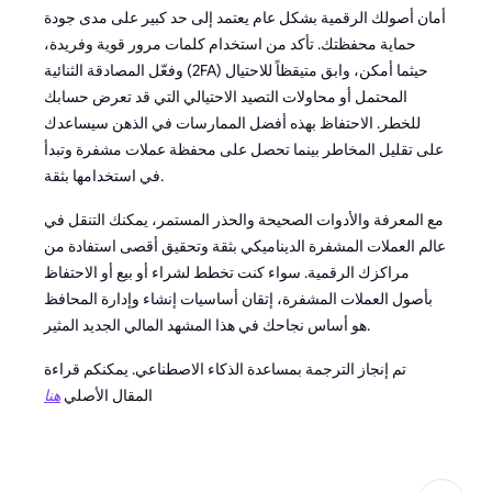
أمان أصولك الرقمية بشكل عام يعتمد إلى حد كبير على مدى جودة
حماية محفظتك. تأكد من استخدام كلمات مرور قوية وفريدة،
وفعّل المصادقة الثنائية (2FA) حيثما أمكن، وابق متيقظاً للاحتيال
المحتمل أو محاولات التصيد الاحتيالي التي قد تعرض حسابك
للخطر. الاحتفاظ بهذه أفضل الممارسات في الذهن سيساعدك
على تقليل المخاطر بينما تحصل على محفظة عملات مشفرة وتبدأ
في استخدامها بثقة.
مع المعرفة والأدوات الصحيحة والحذر المستمر، يمكنك التنقل في
عالم العملات المشفرة الديناميكي بثقة وتحقيق أقصى استفادة من
مراكزك الرقمية. سواء كنت تخطط لشراء أو بيع أو الاحتفاظ
بأصول العملات المشفرة، إتقان أساسيات إنشاء وإدارة المحافظ
هو أساس نجاحك في هذا المشهد المالي الجديد المثير.
تم إنجاز الترجمة بمساعدة الذكاء الاصطناعي. يمكنكم قراءة
المقال الأصلي
هنا