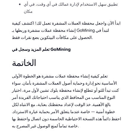
تطبيق سهل الاستخدام لإدارة عمالك في أي وقت، في أي
مكان
ابدأ الآن واجعل محفظة العملات المشفرة تعمل لك! اكتشف كيفية
إنشاء محفظة عملات مشفرة وربطها بـ GoMining لتبدأ في
الحصول على مكافآت البيتكوين بضع نقرات فقط.
تعلم المزيد وسجل في GoMining
الخاتمة
تعلم كيفية إنشاء محفظة عملات مشفرة هو الخطوة الأولى
الأساسية نحو إدارة وحماية أصول العملات المشفرة بأمان. سواء
كنت تبدأ للتو أو تتطلع لإنشاء محفظة بلوك تشين لأول مرة، اختيار
النوع المناسب من المحافظ الذي يناسب احتياجاتك الفريدة أمر
بالغ الأهمية. خذ الوقت لإعداد محفظتك بعناية، مع الانتباه لكل
خطوة أمنية — خاصة عندما يتعلق الأمر بحماية عبارة الاسترداد.
احفظ دائماً هذه النسخة الاحتياطية الحاسمة دون اتصال واحتفظ بها
خاصة تماماً لمنع الوصول غير المصرح به.