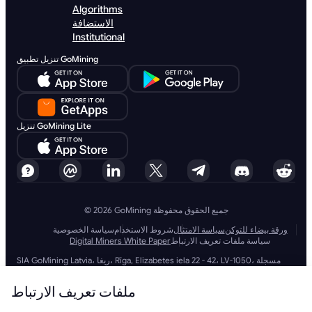
Algorithms
الاستضافة
Institutional
تنزيل تطبيق GoMining
تنزيل GoMining Lite
© 2026 GoMining جميع الحقوق محفوظة
ورقة بيضاء للتوكن
سياسة الامتثال
شروط الاستخدام
سياسة الخصوصية
سياسة ملفات تعريف الارتباط
Digital Miners White Paper
SIA GoMining Latvia، ريغا، Rīga, Elizabetes iela 22 - 42، LV-1050، مسجلة
بتاريخ 08.10.2021، رقم التسجيل: 40203351911
شركة GoMining (BVI) المحدودة، مكاتب ترينيتي، صندوق بريد 4301، رود تاون،
ملفات تعريف الارتباط
تورتولا، جزر فيرجن البريطانية، رقم شركة BVI: 2110978
شركة BMINE BVI المحدودة، مكاتب ترينيتي، رود تاون، تورتولا، جزر فيرجن