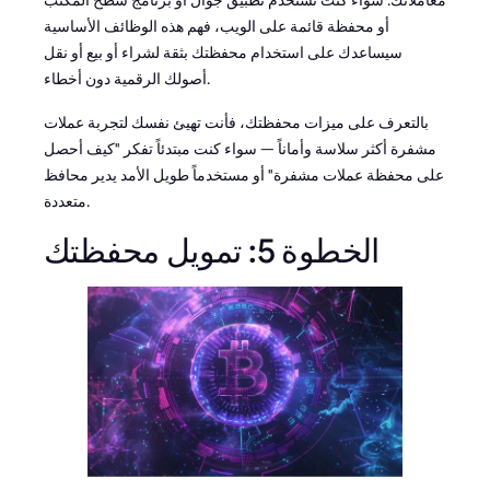
معاملاتك. سواء كنت تستخدم تطبيق جوال أو برنامج سطح المكتب
أو محفظة قائمة على الويب، فهم هذه الوظائف الأساسية
سيساعدك على استخدام محفظتك بثقة لشراء أو بيع أو نقل
أصولك الرقمية دون أخطاء.
بالتعرف على ميزات محفظتك، فأنت تهيئ نفسك لتجربة عملات
مشفرة أكثر سلاسة وأماناً — سواء كنت مبتدئاً تفكر "كيف أحصل
على محفظة عملات مشفرة" أو مستخدماً طويل الأمد يدير محافظ
متعددة.
الخطوة 5: تمويل محفظتك