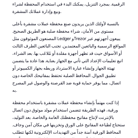
الرقمية. بمجرد التنزيل، يمكنك البدء في استخدام المحفظة لشراء
وبيع وإدارة عملاتك المشفرة.
بالنسبة لأولئك الذين يريدون صنع محفظة عملات مشفرة بأعلى
مستوى من الأمان، شراء محفظة صلبة هو الطريق الصحيح.
المصنعون الموثوقون مثل Ledger وTrezor يبيعون أجهزتهم عبر
المواقع الرسمية والبائعين المعتمدين. تجنب البائعين الطرف الثالث
أو الأسواق حيث قد تظهر أجهزة مقلدة أو مُلاعَب بها. بعد الشراء،
اتبع تعليمات الإعداد التي تأتي مع الجهاز بعناية. هذا عادة ما يتضمن
تهيئة الجهاز وإنشاء عبارة الاسترداد وربطه بجهاز الكمبيوتر أو
تطبيق الجوال. المحافظ الصلبة تحتفظ بمفاتيحك الخاصة دون
اتصال، مما يوفر حماية قوية ضد القرصنة والوصول غير المصرح
به.
إذا كنت مهتماً بإنشاء محفظة عملات مشفرة باستخدام محفظة
ورقية، فهذه الطريقة تتضمن استخدام مولد موثوق دون اتصال
بالإنترنت لإنتاج مفاتيح محفظتك العامة والخاصة. بعد التوليد،
ستحتاج لطباعة المفاتيح على الورق وتخزينها في مكان آمن وجاف.
المحافظ الورقية آمنة جداً من التهديدات الإلكترونية لكنها تتطلب