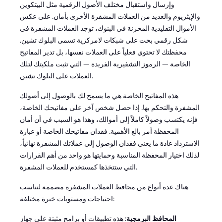
وإرسال واستقبال مختلف الأصول الرقمية مثل البيتكوين
والإيثريوم والعديد من العملات المشفرة الأخرى بأمان. على عكس
الأموال التقليدية المخزنة في البنوك، توجد العملات المشفرة في
شكل رقمي بحت على شبكات لامركزية تسمى البلوك تشين.
محفظتك لا تحتوي فعلياً على العملات نفسها، بل تدير المفاتيح
الخاصة — الرموز التشفيرية الفريدة — التي تثبت ملكيتك لتلك
العملات على البلوك تشين.
هذه المفاتيح الخاصة هي ما يسمح لك بالوصول إلى أصولك
المشفرة والتحكم بها. إذا حصل شخص آخر على مفاتيحك الخاصة،
فإنه يكتسب وصولاً كاملاً إلى أموالك، وهذا هو السبب في أن أمان
المحفظة أمر بالغ الأهمية. فقدان مفاتيحك الخاصة أو عبارة
الاسترداد عادة ما يعني فقدان الوصول إلى عملاتك المشفرة نهائياً،
لذلك اختيار المحفظة المناسبة وحمايتها هو واحد من أهم القرارات
التي ستتخذها كمستخدم للعملات المشفرة.
هناك عدة أنواع من محافظ العملات المشفرة مصممة لتناسب
احتياجات ومستويات خبرة مختلفة:
المحافظ البرمجية
: هذه تطبيقات أو برامج مثبتة على جهاز