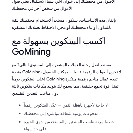
الأصول من محفظتك إلى عنوان آخر، بينما الاستقبال يعني قبول
الأموال من شخص آخر في محفظتك.
بإتقان هذه الأساسيات، ستكون مستعداً لاستخدام محفظتك بثقة
للتداول أو بناء محفظتك أو مجرد الاحتفاظ بعملاتك المشفرة.
اكسب البيتكوين بسهولة مع
GoMining
مستعد لنقل رحلة العملات المشفرة إلى المستوى التالي؟ مع
منصة GoMining، لا تخزن أصولك الرقمية فقط — يمكنك الحصول
على البيتكوين يومياً! GoMining تقدم عمال مناجم رقمية مبتكرة
تمثل قوة تجمع حقيقية، مما يسمح لك بتوليد مكافآت بيتكوين ثابتة
دون متاعب التعدين التقليدي.
لا حاجة لأجهزة باهظة الثمن — عدّن البيتكوين رقمياً
مدفوعات يومية شفافة مباشرة إلى محفظتك
خطط مرنة تناسب المبتدئين والمستخدمين ذوي الخبرة
على حد سواء