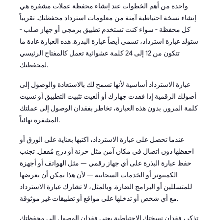
واحدة من أهم الخطوات عند إنشاء محفظة عملات مشفرة هي
إنشاء نسخة احتياطية آمنة من معلومات استرداد محفظتك. تقريباً
كل محفظة - سواء كنت تستخدم تطبيق برمجي أو جهاز صلب -
ستولد عبارة استرداد، تسمى أيضاً عبارة البذرة. هذه العبارة عادة ما
تتكون من 12 إلى 24 كلمة عشوائية تعمل كالمفتاح الرئيسي
لمحفظتك.
عبارة الاسترداد أساسية لأنها تسمح لك بالاستعادة والوصول إلى
أصولك الرقمية إذا فقدت جهازك أو ألغيت تثبيت التطبيق أو نسيت
كلمة المرور. بدون هذه العبارة، تخاطر بفقدان الوصول إلى عملتك
المشفرة نهائياً.
عندما تحصل على عبارة الاسترداد، اكتبها بعناية على الورق أو
احفظها دون اتصال في مكان آمن مثل خزنة أو درج مُقفل. تجنب
حفظ عبارة البذرة على أي جهاز رقمي — مثل الهواتف أو أجهزة
الكمبيوتر أو الخدمات السحابية — لأن هذا يمكن أن يعرضها
للمتسللين أو البرامج الضارة. وبالمثل، لا تشارك عبارة الاسترداد
مع أي شخص أو تدخلها على مواقع أو تطبيقات غير موثوقة.
تذكر، فقدان نسختك الاحتياطية يعني فقدان الوصول إلى محفظتك