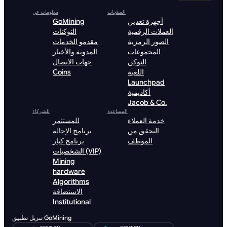
المنتجات
معلومات عن
أجهزة تعدين
GoMining
العملات الرقمية
التوكنات
الصور الرمزية
مقدمو الخدمات
المجموعات
المدونة والأخبار
التوكن
جهات الاتصال
اللعبة
Coins
Launchpad
أكاديمية
Jacob & Co.
المساعدة
للشركاء
خدمة العملاء
للمستثمر
التحقق من
برنامج الإحالة
الموظف
برنامج كبار
الشخصيات (VIP)
Mining
hardware
Algorithms
الاستضافة
Institutional
تنزيل تطبيق GoMining