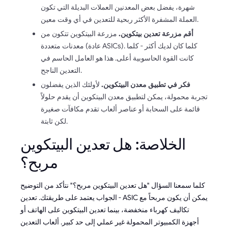
شهرة، يفضل بعض المعدنين العملات البديلة التي تكون
العملة المشفرة الأكثر ربحية للتعدين في أي وقت معين.
أقم مزرعة تعدين بيتكوين.
مزرعة البيتكوين تتكون من
معدنات متعددة (عادة ASICs). كلما كان لديك أكثر - كلما
كانت القوة الحاسوبية أعلى. هذا هو العامل الحاسم في
التعدين الناجح.
فكر في تطبيق معدن البيتكوين.
لأولئك الذين يفضلون
تجربة محمولة، يمكن لتطبيق معدن البيتكوين أن يقدم حلولاً
قائمة على السحابة أو عناصر ألعاب تقدم مكافآت صغيرة
لكن ثابتة.
الخلاصة: هل تعدين البيتكوين
مربح؟
كلما سمعنا السؤال "هل تعدين البيتكوين مربح؟" نتأكد من التوضيح
- الجواب يعتمد على طريقتك. تعدين ASIC يمكن أن يكون مربحاً مع
تكاليف كهرباء منخفضة، بينما تعدين البيتكوين على الهاتف أو
أجهزة الكمبيوتر المحمولة غير عملي إلى حد كبير. ألعاب التعدين