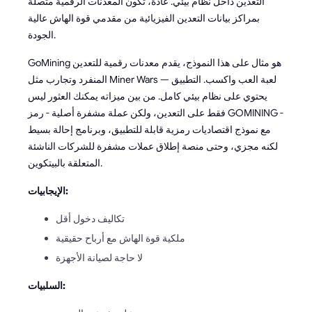
التعدين داخل نظام بيئي. عادة، تكون المعدنات الرقمية متصلة
بمراكز بيانات التعدين الفيزيائية من مقدمي قوة الهاش عالية
الجودة.
GoMining هو مثال على هذا النموذج، يقدم معدنات رقمية للتعدين
المنفرد وتجارب مثل Miner Wars — لعبة العب واكسب. التطبيق
يحتوي على نظام بيئي كامل. من بين ميزاته يمكنك العثور ليس
فقط على التعدين، ولكن عملة مشفرة أصلية - رمز GOMINING -
مع نموذج اقتصاديات رمزية قابلة للتطبيق، وبرنامج إحالة بسيط
لكنه مجزي، وحتى منصة إطلاق عملات مشفرة للشركات الناشئة
المتعلقة بالبيتكوين.
الإيجابيات:
تكاليف دخول أقل
ملكية قوة الهاش مع أرباح حقيقية
لا حاجة لصيانة الأجهزة
السلبيات: