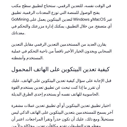
في الوقت نفسه، للتعدين الرقمي، ستحتاج لتطبيق سطح مكتب
يفتح الوصول للمنصة التي توزع المعدنات الرقمية. تطبيق
GoMining لتعدين البيتكوين يعمل على Windows وMacOS عبر
أي متصفح. من خلال التطبيق، يمكنك إدارة مزرعتك والتحكم في
معدناتك.
يقارن العديد من المستخدمين التعدين الرقمي مقابل التعدين
السحابي ويجدون الخيار الأخير ناقصاً من ناحية التحكم في عملية
المستخدم وأنشطته.
كيفية تعدين البيتكوين على الهاتف المحمول
قبل الإجابة على سؤال كيفية تعدين البيتكوين على الهاتف، عليك
أن تقرر ما إذا كنت تبحث عن تطبيق تعدين يستخدم القوة
الحاسوبية للهاتف نفسه أو يستخدم إحدى الطرق البديلة.
اختيار تطبيق تعدين البيتكوين أو أي تطبيق تعدين عملات مشفرة
آخر يسمح للمستخدمين بتعدين البيتكوين على الهاتف الذكي ليس
مستحيلاً. ومع ذلك، عليك أن تكون حذراً وتقرأ المراجعات. اعتبر أن
معظم هذه التطبيقات تقدم مكافآت تعدين محاكاة بدلاً من