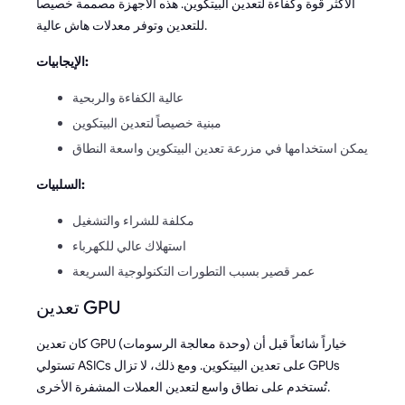
الأكثر قوة وكفاءة لتعدين البيتكوين. هذه الأجهزة مصممة خصيصاً
للتعدين وتوفر معدلات هاش عالية.
الإيجابيات:
عالية الكفاءة والربحية
مبنية خصيصاً لتعدين البيتكوين
يمكن استخدامها في مزرعة تعدين البيتكوين واسعة النطاق
السلبيات:
مكلفة للشراء والتشغيل
استهلاك عالي للكهرباء
عمر قصير بسبب التطورات التكنولوجية السريعة
تعدين GPU
كان تعدين GPU (وحدة معالجة الرسومات) خياراً شائعاً قبل أن
تستولي ASICs على تعدين البيتكوين. ومع ذلك، لا تزال GPUs
تُستخدم على نطاق واسع لتعدين العملات المشفرة الأخرى.