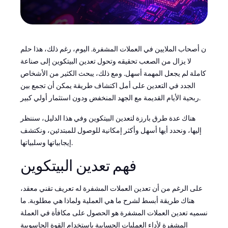
ن أصحاب الملايين في العملات المشفرة. اليوم، رغم ذلك، هذا حلم
لا يزال من الصعب تحقيقه وتحول تعدين البيتكوين إلى صناعة
كاملة لم يجعل المهمة أسهل. ومع ذلك، يبحث الكثير من الأشخاص
الجدد في التعدين على أمل اكتشاف طريقة يمكن أن تجمع بين
ربحية الأيام القديمة مع الجهد المنخفض ودون استثمار أولي كبير.
هناك عدة طرق بارزة لتعدين البيتكوين وفي هذا الدليل، سننظر
إليها، ونحدد أيها أسهل وأكثر إمكانية للوصول للمبتدئين، ونكتشف
إيجابياتها وسلبياتها.
فهم تعدين البيتكوين
على الرغم من أن تعدين العملات المشفرة له تعريف تقني معقد،
هناك طريقة أبسط لشرح ما هي العملية ولماذا هي مطلوبة. ما
نسميه تعدين العملات المشفرة هو الحصول على مكافأة في العملة
المشفرة لأداء العمليات الحسابية باستخدام القوة الحاسوبية