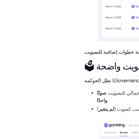
تصويت واضحة
Governan
تظل الحوكمة (
إجمالي للتصويت
صوتًا
.
واحدًا
سب كصوت (
لم يتغير