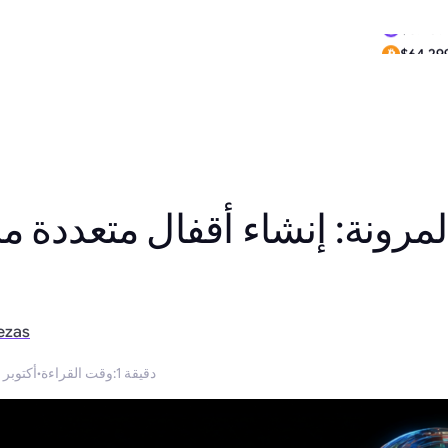
$0.259
$64,29
لمرونة: إنشاء أقفال متعددة
ezas
1 دقيقة
:
وقت القراءة
·
3 أكتوبر 2025