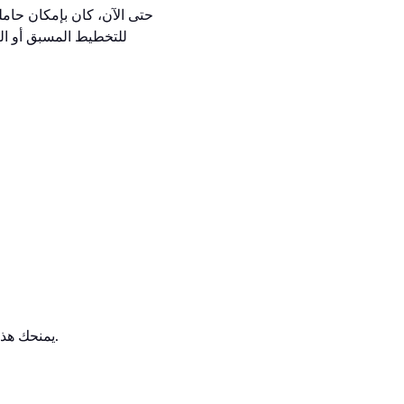
حتى الآن، كان بإمكان حام
للتخطيط المسبق أو الت
يمنحك هذا حرية تشكيل نهجك الخاص، سواء كنت تفضل الأقفال الصغيرة المتجددة أو الالتزامات طويلة الأجل.