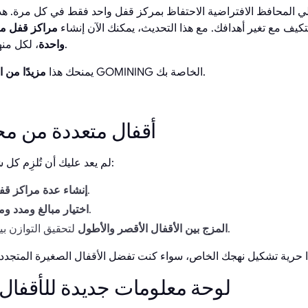
لي المحافظ الافتراضية الاحتفاظ بمركز قفل واحد فقط في كل مرة. هذا
كيف مع تغير أهدافك. مع هذا التحديث، يمكنك الآن إنشاء
مراكز قفل م
، لكل منها شروطه ومعاييره الخاصة.
واحدة
GOMINING الخاصة بك.
يمنحك هذا
مزيدًا من ا
🗝️ أقفال متعددة من 
لم يعد عليك أن تُلزِم كل شيء بقفل واحد. يمكنك الآن:
من نفس المحفظة.
إنشاء عدة مراكز قف
لكل قفل.
اختيار مبالغ ومدد وم
لتحقيق التوازن بين المرونة والمكافآت.
المزج بين الأقفال الأقصر والأطول
📊 لوحة معلومات جديدة للأقفال