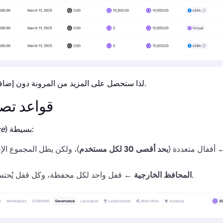
لذا ستحصل على المزيد من المرونة دون إضافة خطوات إضافية للتصويت.
🗳️ قواعد 
) بسيطة:
ce
أقفال متعددة (
بحد أقصى 30 لكل مستخدم
)، ولكن يظل المجموع ال
).
المحافظ الخارجية
← قفل واحد لكل محفظة، وكل قفل يُحت