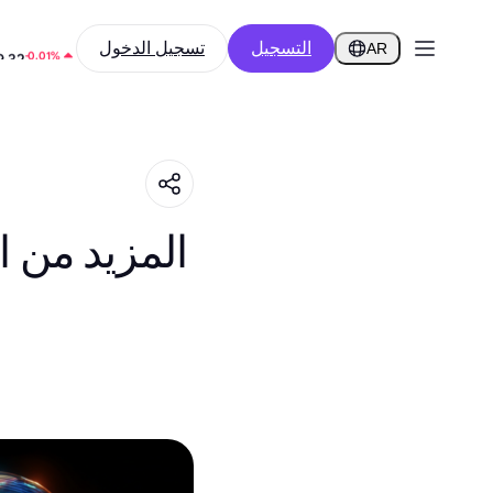
التسجيل
تسجيل الدخول
-8.99%
1
AR
-0.01%
9.32
المزيد من ا