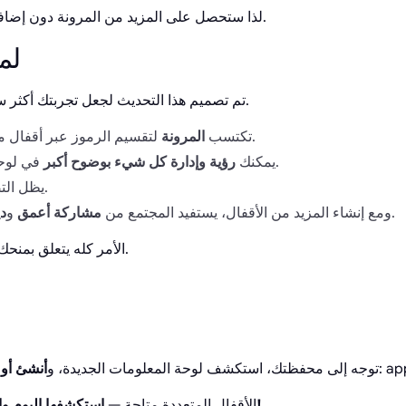
لذا ستحصل على المزيد من المرونة دون إضافة خطوات إضافية للتصويت.
✨ ل
تم تصميم هذا التحديث لجعل تجربتك أكثر سلاسة مع تقوية النظام ككل.
لتقسيم الرموز عبر أقفال مختلفة تناسب أهدافك.
تكتسب
المرونة
في لوحة معلومات مخصصة.
يمكنك
رؤية وإدارة كل شيء بوضوح أكبر
.
يظل ال
.
ومع إنشاء المزيد من الأقفال، يستفيد المجتمع من
مشاركة أعمق
و
د
الأمر كله يتعلق بمنحك الحرية دون فقدان الوضوح.
: a
👉 توجه إلى محفظتك، استكشف لوحة المعلومات الجديدة، و
أنشئ أول
استكشفها اليوم واجعل استراتيجيتك خاصة بك!
الأقفال المتعددة متاحة —