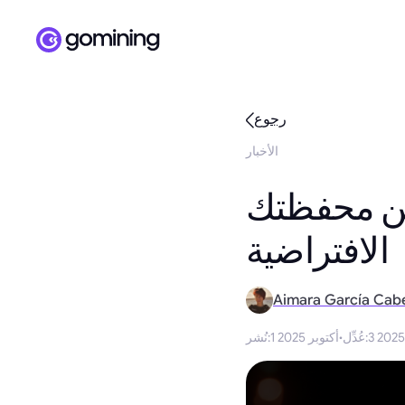
رجوع
الأخبار
 من محفظتك
الافتراضية
Aimara García Cab
:
عُدِّل
·
1 أكتوبر 2025
:
نُشر