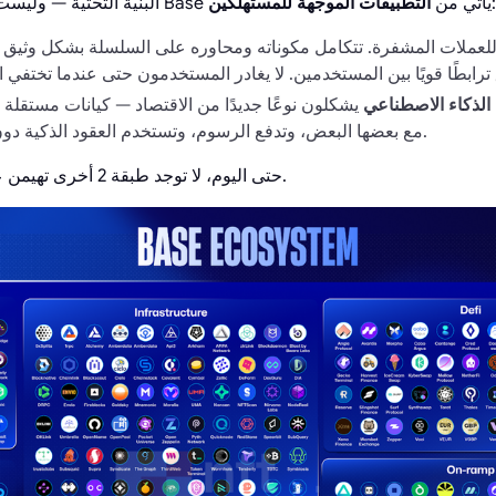
:
البنية التحتية — وليست الواجهة. الإنجاز الحقيقي لـ Base يأتي من
التطبيقات الموجهة للمستهلكين
 الذكاء الاصطناعي
يشكلون نوعًا جديدًا من الاقتصاد — كيانات مستقلة
مع بعضها البعض، وتدفع الرسوم، وتستخدم العقود الذكية دون تدخل بشري مباشر.
حتى اليوم، لا توجد طبقة 2 أخرى تهيمن على هذا القطاع بنفس القدر.