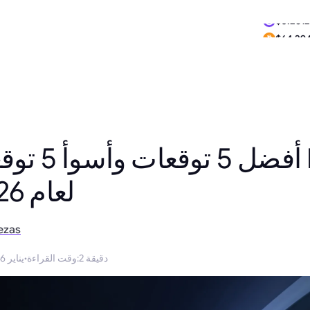
$0.2612
$64,294
أفضل 5 توقع
(BASE) لعام 2026
ezas
2 دقيقة
:
وقت القراءة
·
25 يناير 2026