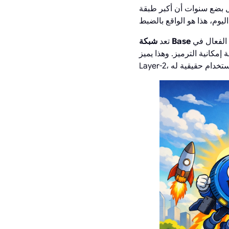
Ethereum Layer يمكن أن تصبح رائدة في النشاط والرسوم والطلب الحقيقي
واحدة من الحالات النادرة في صناعة العملات المشفرة حيث جاء المنتج الحقيقي والنظام البيئي الفعال في
شبكة Base
تعد
ا يميز Base بشكل أساسي عن معظم حلول