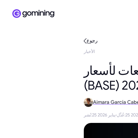
رجوع
الأخبار
ات وأسوأ 5 توقعات لأسعار BASE
Aimara García Cab
:
عُدِّل
·
25 يناير 2026
:
نُشر