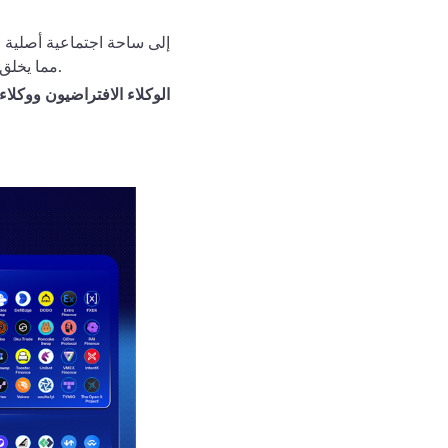
Base، مما يخلق ترابطًا قويًا بين المستخدمين. لا يغادر المستخدمون حتى عندما تختفي الحوافز المالية.
الوكلاء الافتراضيون ووكلاء