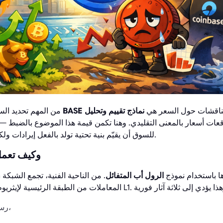
مناقشات حول السعر هي
نماذج تقييم وتحليل
من المهم تحديد الس
عات أسعار بالمعنى التقليدي. وهنا تكمن قيمة هذا الموضوع بالضبط 
للسوق أن يقيّم بنية تحتية تولد بالفعل إيرادات ولكنها لا تمتلك بعد توكنوميكس.
ما هي شبكة Base وكيف 
م إنشاؤها باستخدام نموذج
الرول أب المتفائل
. من الناحية الفنية، تجمع الشبكة
رسوم أقل للمستخدمين،