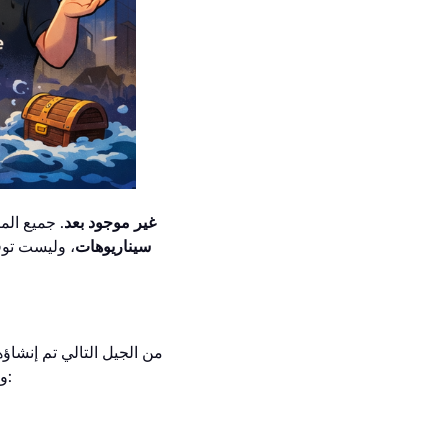
رمز BASE غير موجود بعد
. جميع ال
سيناريوهات
، وليست توق
هي شبكة Ethereum من الجيل التالي ت
المعاملات من الطبقة الرئيسية لإيثريوم وتنشر البيانات النهائية إلى L1. وهذا يؤدي إلى ثلاثة آثار فورية: