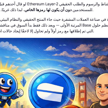
لو قال أحدهم قبل بضع سنوات أن أكبر طبقة -2
، لبدا ذلك غريبًا. اليوم، هذا هو الواقع بالضبط.
للمستخدمين
دون أن يكون لها رمزها الخاص
المرتبة الأولى — وبعد ذلك فقط بدأ السوق في مناقشة إمكانية الترميز. وهذ
Layer-2، التي تم إطلاقها مع رمز أولاً ولم تحاول إلا لاحقًا إيجاد حالات استخدام حقيقية له.