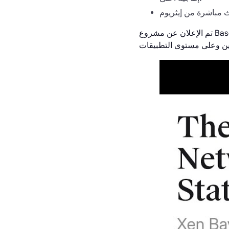
تم الإعلان عن مشروع Base في أوائل عام 2023 كشبكة مستقلة من الطبقة الثانية تركز على توسيع نطاق إيثريوم وخلق بيئة