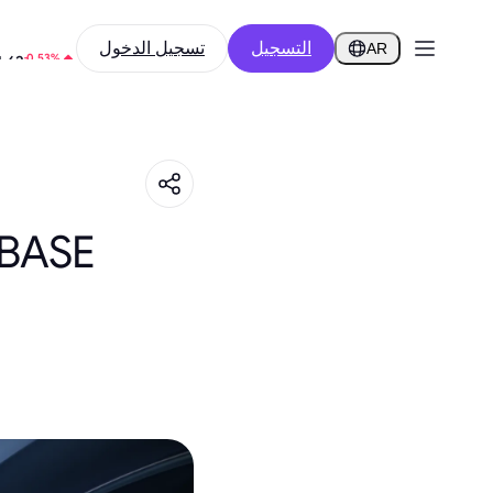
التسجيل
تسجيل الدخول
-8.61%
AR
-0.53%
.62