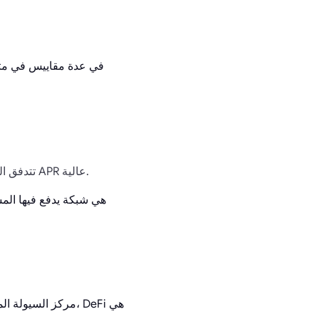
— تتدفق السيولة إلى حيث يتواجد المستخدمون الحقيقيون، وليس فقط إلى حيث توجد معدلات APR عالية.
ببساطة، Base هي شبكة يدفع في