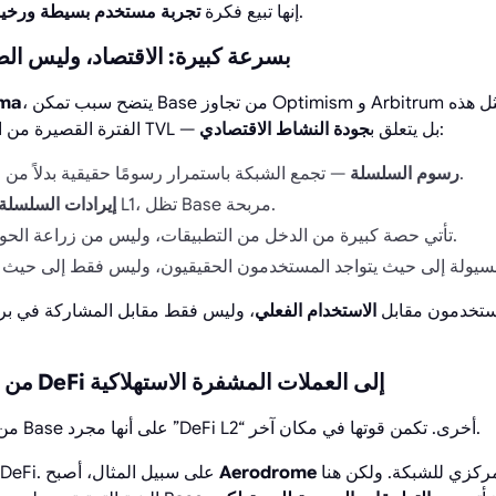
.
إنها تبيع فكرة
تجربة مستخدم بسيطة ورخي
لماذا نمت Base بسرعة كبيرة: الاقتصاد، وليس 
، يتضح سبب تمكن Base من تجاوز Optimism و Arbitrum في عدة مقاييس في مثل هذه
بيان
:
الفترة القصيرة من الزمن. لا يتعلق الأمر فقط بـ TVL — بل يتعلق ب
جودة النشاط الاقتصادي
— تجمع الشبكة باستمرار رسومًا حقيقية بدلاً من الاعتماد على الإعانات.
رسوم السلسلة
— بعد تغطية تكاليف L1، تظل Base مربحة.
إيرادات السلسلة
— تأتي حصة كبيرة من الدخل من التطبيقات، وليس من زراعة الحوافز.
ها المستخدمون مقابل
الاستخدام الفعلي
، وليس فقط مقابل المشاركة في برا
النظام البيئي لـ Base: من DeFi إلى العملات المشفرة الاستهلاكية
من الأخطاء الشائعة النظر إلى Base على أنها مجرد ”DeFi L2“ أخرى. تكمن قوتها في مكان آخر.
مركز السيولة المركزي للشبكة. ولكن هنا، DeFi هي
Aerodrome
نعم، النظام البيئي له جوهر DeFi. على سبيل المثال، أصبح