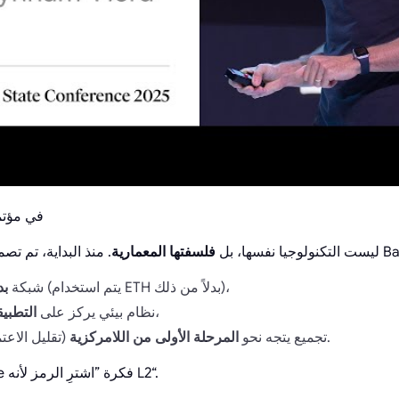
عرض شبكة Base في مؤت
الميزة الرئيسية لـ Base ليست التكنولوجيا نفسها، بل
فلسفتها المعمارية
(يتم استخدام ETH بدلاً من ذلك)،
شبكة
بد
،
نظام بيئي يركز على
التطبيق
(تقليل الاعتماد على مشغل واحد).
تجميع يتجه نحو
المرحلة الأولى من اللامركزية
هذا التمييز مهم. لا تبيع Base فكرة ”اشترِ الرمز لأنه L2“.